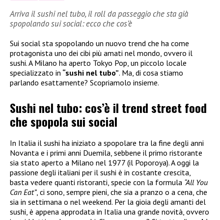
Arriva il sushi nel tubo, il roll da passeggio che sta già
spopolando sui social: ecco che cos’è
Sui social sta spopolando un nuovo trend che ha come
protagonista uno dei cibi più amati nel mondo, ovvero il
sushi. A Milano ha aperto Tokyo Pop, un piccolo locale
specializzato in
“sushi nel tubo”
. Ma, di cosa stiamo
parlando esattamente? Scopriamolo insieme.
Sushi nel tubo: cos’è il trend street food
che spopola sui social
In Italia il sushi ha iniziato a spopolare tra la fine degli anni
Novanta e i primi anni Duemila, sebbene il primo ristorante
sia stato aperto a Milano nel 1977 (il Poporoya). A oggi la
passione degli italiani per il sushi è in costante crescita,
basta vedere quanti ristoranti, specie con la formula
“All You
Can Eat”
, ci sono, sempre pieni, che sia a pranzo o a cena, che
sia in settimana o nel weekend. Per la gioia degli amanti del
sushi, è appena approdata in Italia una grande novità, ovvero