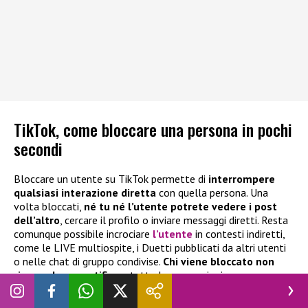
TikTok, come bloccare una persona in pochi
secondi
Bloccare un utente su TikTok permette di
interrompere
qualsiasi interazione diretta
con quella persona. Una
volta bloccati,
né tu né l’utente potrete vedere i post
dell’altro
, cercare il profilo o inviare messaggi diretti. Resta
comunque possibile incrociare
l’utente
in contesti indiretti,
come le LIVE multiospite, i Duetti pubblicati da altri utenti
o nelle chat di gruppo condivise.
Chi viene bloccato non
riceve alcuna notifica
e tutte le connessioni pregresse,
come amicizie o commenti, vengono rimosse
automaticamente, garantendo discrezione e protezione