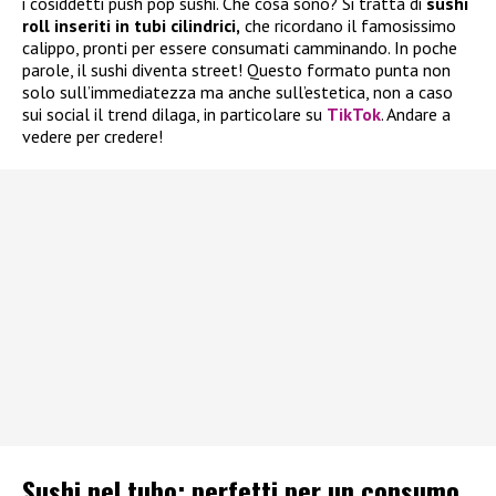
i cosiddetti push pop sushi. Che cosa sono? Si tratta di
sushi
roll inseriti in tubi cilindrici,
che ricordano il famosissimo
calippo, pronti per essere consumati camminando. In poche
parole, il sushi diventa street! Questo formato punta non
solo sull’immediatezza ma anche sull’estetica, non a caso
sui social il trend dilaga, in particolare su
TikTok
. Andare a
vedere per credere!
Sushi nel tubo: perfetti per un consumo