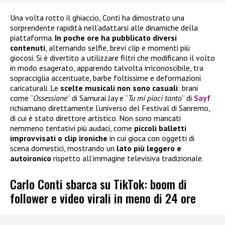
Una volta rotto il ghiaccio, Conti ha dimostrato una
sorprendente rapidità nell’adattarsi alle dinamiche della
piattaforma.
In poche ore ha pubblicato diversi
contenuti
, alternando selfie, brevi clip e momenti più
giocosi. Si è divertito a utilizzare filtri che modificano il volto
in modo esagerato, apparendo talvolta irriconoscibile, tra
sopracciglia accentuate, barbe foltissime e deformazioni
caricaturali. Le
scelte musicali
non sono casuali
: brani
come “
Ossessione
” di Samurai Jay e “
Tu mi piaci tanto
” di
Sayf
richiamano direttamente l’universo del Festival di Sanremo,
di cui è stato direttore artistico. Non sono mancati
nemmeno tentativi più audaci, come
piccoli balletti
improvvisati o clip ironiche
in cui gioca con oggetti di
scena domestici, mostrando un
lato più leggero e
autoironico
rispetto all’immagine televisiva tradizionale.
Carlo Conti sbarca su TikTok: boom di
follower e video virali in meno di 24 ore