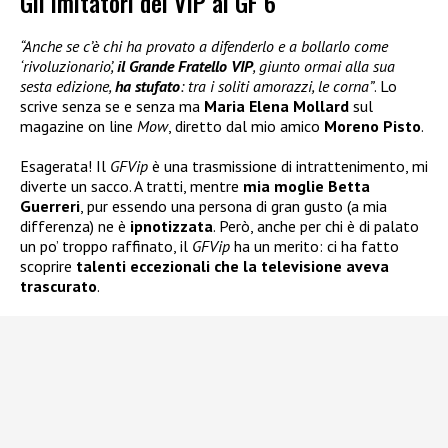
Gli imitatori dei VIP al GF 6
“Anche se c’è chi ha provato a difenderlo e a bollarlo come
‘rivoluzionario’,
il Grande Fratello VIP
, giunto ormai alla sua
sesta edizione,
ha stufato
: tra i soliti amorazzi, le corna”
. Lo
scrive senza se e senza ma
Maria Elena Mollard
sul
magazine on line
Mow
, diretto dal mio amico
Moreno Pisto
.
Esagerata! Il
GFVip
è una trasmissione di intrattenimento, mi
diverte un sacco. A tratti, mentre
mia moglie Betta
Guerreri
, pur essendo una persona di gran gusto (a mia
differenza) ne è
ipnotizzata
. Però, anche per chi è di palato
un po’ troppo raffinato, il
GFVip
ha un merito: ci ha fatto
scoprire
talenti eccezionali che la televisione aveva
trascurato
.