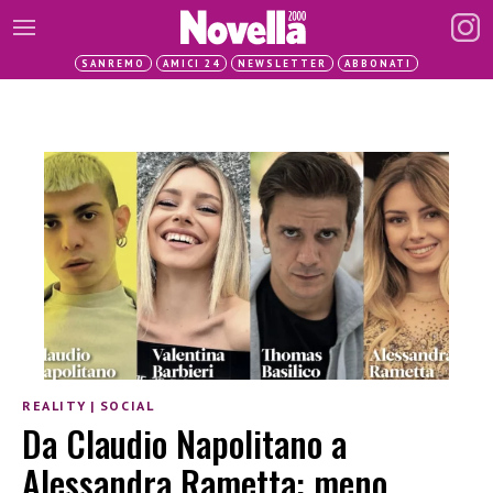
SANREMO
AMICI 24
NEWSLETTER
ABBONATI
REALITY
|
SOCIAL
Da Claudio Napolitano a
Alessandra Rametta: meno