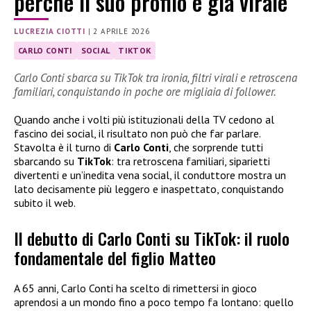
perché il suo profilo è già virale
LUCREZIA CIOTTI
|
2 APRILE 2026
CARLO CONTI
SOCIAL
TIKTOK
Carlo Conti sbarca su TikTok tra ironia, filtri virali e retroscena
familiari, conquistando in poche ore migliaia di follower.
Quando anche i volti più istituzionali della TV cedono al
fascino dei social, il risultato non può che far parlare.
Stavolta è il turno di
Carlo Conti
, che sorprende tutti
sbarcando su
TikTok
: tra retroscena familiari, siparietti
divertenti e un’inedita vena social, il conduttore mostra un
lato decisamente più leggero e inaspettato, conquistando
subito il web.
Il debutto di Carlo Conti su TikTok: il ruolo
fondamentale del figlio Matteo
A 65 anni, Carlo Conti ha scelto di rimettersi in gioco
aprendosi a un mondo fino a poco tempo fa lontano: quello