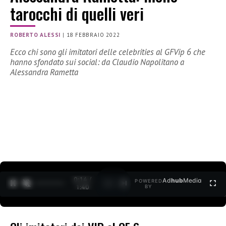
tarocchi di quelli veri
ROBERTO ALESSI
|
18 FEBBRAIO 2022
Ecco chi sono gli imitatori delle celebrities al GFVip 6 che
hanno sfondato sui social: da Claudio Napolitano a
Alessandra Rametta
0:15 /
Ad
hub
Media
POWERED
1
/
2
1:40
BY