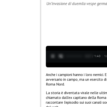
Un’invasione di duemila vespe germani
0:28 / 1:40
1
Anche i campioni hanno i loro nemici. 
avversario in campo, ma un esercito d
Roma Nord.
La storia è diventata virale nelle ulti
chiamato dall’ex capitano della Roma pe
raccontare l’episodio sui suoi canali so
del web.