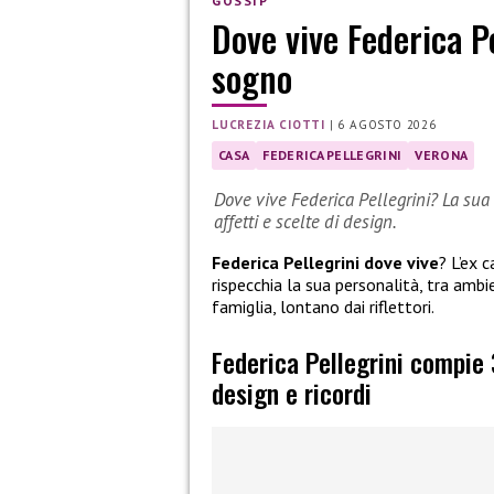
GOSSIP
Dove vive Federica Pe
sogno
LUCREZIA CIOTTI
|
6 AGOSTO 2026
CASA
FEDERICA PELLEGRINI
VERONA
Dove vive Federica Pellegrini? La sua 
affetti e scelte di design.
Federica Pellegrini dove vive
? L’ex 
rispecchia la sua personalità, tra ambie
famiglia, lontano dai riflettori.
Federica Pellegrini compie 
design e ricordi