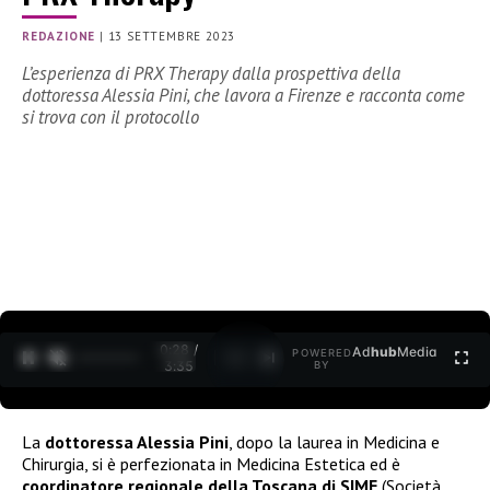
REDAZIONE
|
13 SETTEMBRE 2023
L’esperienza di PRX Therapy dalla prospettiva della
dottoressa Alessia Pini, che lavora a Firenze e racconta come
si trova con il protocollo
0:29 /
Ad
hub
Media
POWERED
1
/
2
3:35
BY
La
dottoressa Alessia Pini
, dopo la laurea in Medicina e
Chirurgia, si è perfezionata in Medicina Estetica ed è
coordinatore regionale della Toscana di SIME
(Società