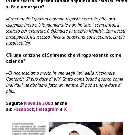
In una realtà imprenditoriale popolata da colossi, come
si fa a emergere?
«Osservando i giovani e dando risposte concrete alle loro
esigenze. Inoltre, è fondamentale non imitare i competitor. Il
segreto per avanzare è difendere la propria identità. Con questi
presupposti, il successo diventa quasi una conseguenza. La più
auspicabile».
C’è una canzone di Sanremo che vi rappresenta come
azienda?
«Ci riconosciamo molto in uno degli inni della Nazionale
Cantanti: “Si può dare di più”. Tanto come brand quanto come
individui, ne abbiamo fatto un mantra. Si può sempre dare di
più».
Seguite
Novella 2000
anche
su:
Facebook
,
Instagram
e
X
.