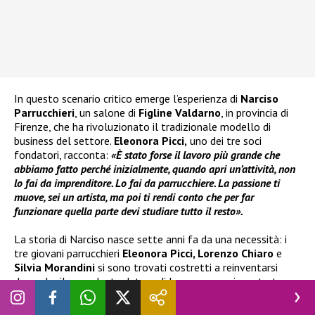
In questo scenario critico emerge l’esperienza di
Narciso
Parrucchieri
, un salone di
Figline Valdarno
, in provincia di
Firenze, che ha rivoluzionato il tradizionale modello di
business del settore.
Eleonora Picci,
uno dei tre soci
fondatori, racconta:
«È stato forse il lavoro più grande che
abbiamo fatto perché inizialmente, quando apri un’attività, non
lo fai da imprenditore. Lo fai da parrucchiere. La passione ti
muove, sei un artista, ma poi ti rendi conto che per far
funzionare quella parte devi studiare tutto il resto».
La storia di Narciso nasce sette anni fa da una necessità: i
tre giovani parrucchieri
Eleonora Picci, Lorenzo Chiaro
e
Silvia Morandini
si sono trovati costretti a reinventarsi
dopo che il precedente datore di lavoro aveva incontrato
difficoltà economiche.
«Abbiamo detto: senti, forse è l’ora di
fare qualcosa di nostro»
spiega Lorenzo.
«È nato un po’ per