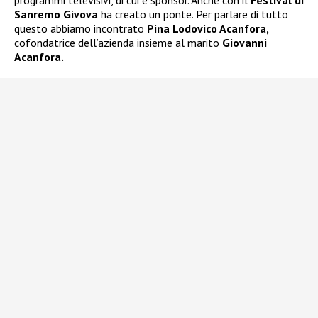
programmi televisivi, di cui è sponsor. Anche con il
Festival di
Sanremo Givova
ha creato un ponte. Per parlare di tutto
questo abbiamo incontrato
Pina Lodovico Acanfora,
cofondatrice dell’azienda insieme al marito
Giovanni
Acanfora.