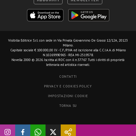
Visibilia Editrice S.r.l.
con sede in Via Privata Giovannino De Grassi 12/12A, 20123
Milano.
Capitale sociale € 100.000,00 I.V. - C.F./P.IVA ed iscrizione alla C.C.I.A.A. di Milano
N.10269990965 - REA MI-2519578.
Novella 2000 © 2026. Iscritta al ROC con il n.37767. Tutti i diritti di proprietà
letteraria ed artistica riservati.
CONTATTI
PRIVACY E COOKIES POLICY
IMPOSTAZIONI COOKIE
TORNA SU