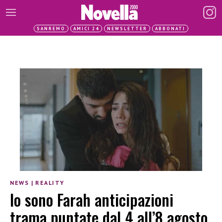
SANREMO
AMICI 24
NEWSLETTER
ABBONATI
NEWS
|
REALITY
Io sono Farah anticipazioni
trama puntate dal 4 all’8 agosto