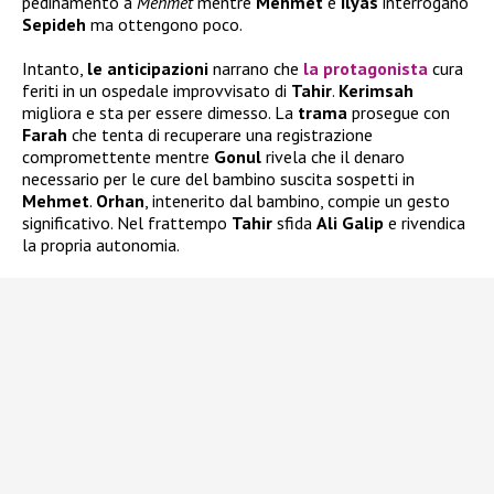
pedinamento a
Mehmet
mentre
Mehmet
e
Ilyas
interrogano
Sepideh
ma ottengono poco.
Intanto,
le anticipazioni
narrano che
la protagonista
cura
feriti in un ospedale improvvisato di
Tahir
.
Kerimsah
migliora e sta per essere dimesso. La
trama
prosegue con
Farah
che tenta di recuperare una registrazione
compromettente mentre
Gonul
rivela che il denaro
necessario per le cure del bambino suscita sospetti in
Mehmet
.
Orhan
, intenerito dal bambino, compie un gesto
significativo. Nel frattempo
Tahir
sfida
Ali Galip
e rivendica
la propria autonomia.