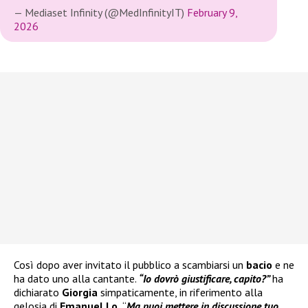
— Mediaset Infinity (@MedInfinityIT)
February 9,
2026
Così dopo aver invitato il pubblico a scambiarsi un
bacio
e ne
ha dato uno alla cantante.
“Io dovrò giustificare, capito?”
ha
dichiarato
Giorgia
simpaticamente, in riferimento alla
gelosia di
Emanuel Lo.
“
Ma puoi mettere in discussione tuo