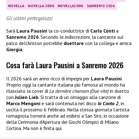
NOVELLA
NOVELLA 2000
NOVELLA2000
SANREMO 2026
Gli ultimi pettegolezzi
Sarà
Laura Pausini
la co-conduttrice di
Carlo Conti
a
Sanremo 2026
. Secondo le indiscrezioni, la cantante sul
palco dell’Ariston potrebbe
duettare
con la collega e amica
Giorgia
.
Cosa farà Laura Pausini a Sanremo 2026
Il 2026 sarà un anno ricco di impegni per
Laura Pausini
.
Proprio oggi la cantante italiana più famosa al mondo ha
rilasciato la cover di
La dernière chanson (Due vite)
in duetto
con
Julien Lieb
. Si tratta di un omaggio alla canzone di
Marco Mengoni
e sarà contenuta nel disco
Io Canto 2
, in
uscita il prossimo 6 febbraio. Nella stessa giornata l’artista
romagnola tornerà anche ad esibirsi a San Siro, in occasione
della Cerimonia d’Apertura dei Giochi Olimpici di Milano
Cortina. Ma non è finita qui.