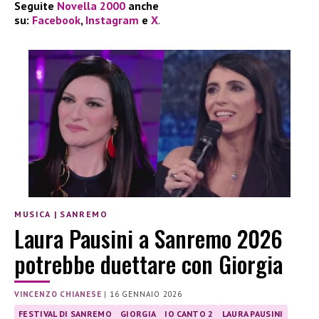
Seguite
Novella 2000
anche
su:
Facebook
,
Instagram
e
X
.
MUSICA
|
SANREMO
Laura Pausini a Sanremo 2026
potrebbe duettare con Giorgia
VINCENZO CHIANESE
|
16 GENNAIO 2026
FESTIVAL DI SANREMO
GIORGIA
IO CANTO 2
LAURA PAUSINI