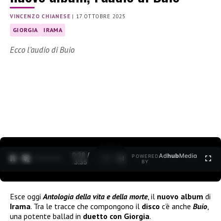
VINCENZO CHIANESE
|
17 OTTOBRE 2025
GIORGIA
IRAMA
Ecco l’audio di Buio
0:29 /
Ad
hub
Media
POWERED
1
/
2
3:35
BY
Esce oggi
Antologia della vita e della morte
, il
nuovo album
di
Irama
. Tra le tracce che compongono il
disco
c’è anche
Buio
,
una potente ballad in
duetto con Giorgia
.