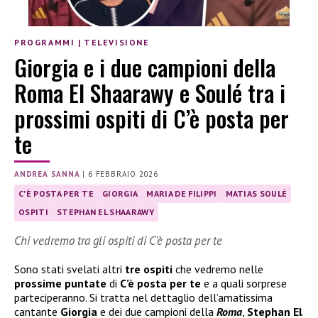
PROGRAMMI
|
TELEVISIONE
Giorgia e i due campioni della
Roma El Shaarawy e Soulé tra i
prossimi ospiti di C’è posta per
te
ANDREA SANNA
|
6 FEBBRAIO 2026
C'È POSTA PER TE
GIORGIA
MARIA DE FILIPPI
MATIAS SOULÉ
OSPITI
STEPHAN EL SHAARAWY
Chi vedremo tra gli ospiti di C’è posta per te
Sono stati svelati altri
tre ospiti
che vedremo nelle
prossime puntate
di
C’è posta per te
e a quali sorprese
parteciperanno. Si tratta nel dettaglio dell’amatissima
cantante
Giorgia
e dei due campioni della
Roma
,
Stephan El