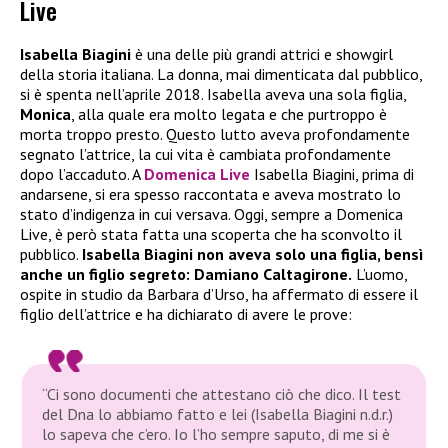
Live
Isabella Biagini
è una delle più grandi attrici e showgirl
della storia italiana. La donna, mai dimenticata dal pubblico,
si è spenta nell’aprile 2018. Isabella aveva una sola figlia,
Monica
, alla quale era molto legata e che purtroppo è
morta troppo presto. Questo lutto aveva profondamente
segnato l’attrice, la cui vita è cambiata profondamente
dopo l’accaduto. A
Domenica Live
Isabella Biagini, prima di
andarsene, si era spesso raccontata e aveva mostrato lo
stato d’indigenza in cui versava. Oggi, sempre a Domenica
Live, è però stata fatta una scoperta che ha sconvolto il
pubblico.
Isabella Biagini non aveva solo una figlia, bensì
anche un figlio segreto: Damiano Caltagirone.
L’uomo,
ospite in studio da Barbara d’Urso, ha affermato di essere il
figlio dell’attrice e ha dichiarato di avere le prove:
“Ci sono documenti che attestano ciò che dico. Il test
del Dna lo abbiamo fatto e lei (Isabella Biagini n.d.r.)
lo sapeva che c’ero. Io l’ho sempre saputo, di me si è