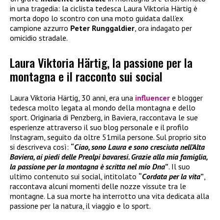
in una tragedia: la ciclista tedesca Laura Viktoria Härtig è
morta dopo lo scontro con una moto guidata dall’ex
campione azzurro
Peter Runggaldier
, ora indagato per
omicidio stradale.
Laura Viktoria Härtig, la passione per la
montagna e il racconto sui social
Laura Viktoria Härtig, 30 anni, era una
influencer
e blogger
tedesca molto legata al mondo della montagna e dello
sport. Originaria di Penzberg, in Baviera, raccontava le sue
esperienze attraverso il suo blog personale e il profilo
Instagram, seguito da oltre 51mila persone. Sul proprio sito
si descriveva così:
“
Ciao, sono Laura e sono cresciuta nell’Alta
Baviera, ai piedi delle Prealpi bavaresi. Grazie alla mia famiglia,
la passione per la montagna è scritta nel mio Dna
”
. Il suo
ultimo contenuto sui social, intitolato
“
Cordata per la vita
”
,
raccontava alcuni momenti delle nozze vissute tra le
montagne. La sua morte ha interrotto una vita dedicata alla
passione per la natura, il viaggio e lo sport.