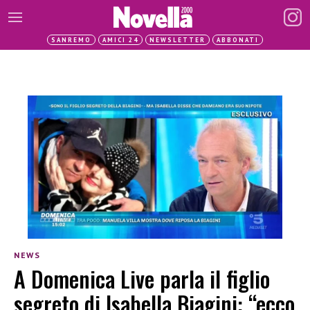
SANREMO
AMICI 24
NEWSLETTER
ABBONATI
NEWS
A Domenica Live parla il figlio
segreto di Isabella Biagini: “ecco