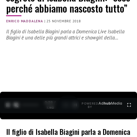
perché abbiamo nascosto tutto”
ENRICO MADDALENA
|
25 NOVEMBRE 2018
Il figlio di Isabella Biagini parla a Domenica Live Isabella
Biagini è una delle più grandi attrici e showgirl della…
0:30 /
Ad
hub
Media
POWERED
1
/
2
1:40
BY
Il figlio di Isabella Biagini parla a Domenica