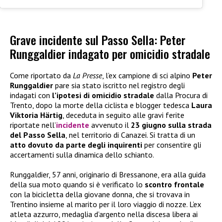
Grave incidente sul Passo Sella: Peter
Runggaldier indagato per omicidio stradale
Come riportato da
La Presse
, l’ex campione di sci alpino
Peter
Runggaldier
pare sia stato iscritto nel registro degli
indagati con
l’ipotesi di omicidio stradale
dalla Procura di
Trento, dopo la morte della ciclista e blogger tedesca
Laura
Viktoria Härtig
, deceduta in seguito alle gravi ferite
riportate nell’
incidente
avvenuto il
23 giugno sulla strada
del Passo Sella
, nel territorio di Canazei. Si tratta di un
atto dovuto da parte degli inquirenti
per consentire gli
accertamenti sulla dinamica dello schianto.
Runggaldier, 57 anni, originario di Bressanone, era alla guida
della sua moto quando si è verificato lo
scontro frontale
con la bicicletta della giovane donna, che si trovava in
Trentino insieme al marito per il loro viaggio di nozze. L’ex
atleta azzurro, medaglia d’argento nella discesa libera ai