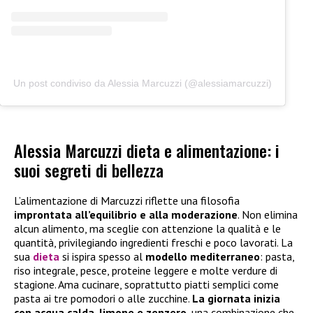
Un post condiviso da Alessia Marcuzzi (@alessiamarcuzzi)
Alessia Marcuzzi dieta e alimentazione: i
suoi segreti di bellezza
L’alimentazione di Marcuzzi riflette una filosofia
improntata all’equilibrio e alla moderazione
. Non elimina
alcun alimento, ma sceglie con attenzione la qualità e le
quantità, privilegiando ingredienti freschi e poco lavorati. La
sua
dieta
si ispira spesso al
modello mediterraneo
: pasta,
riso integrale, pesce, proteine leggere e molte verdure di
stagione. Ama cucinare, soprattutto piatti semplici come
pasta ai tre pomodori o alle zucchine.
La giornata inizia
con acqua calda, limone e zenzero
, una combinazione che