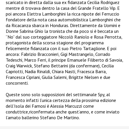
scaricato in diretta dalla sua ex fidanzata Cecilia Rodriguez
mentre di trovava dentro la casa del Grande Fratello Vip. E
poi ancora Elettra Lamborghini la ricca nipote dei Ferruccio
fondatore della nota casa automobilistica Lamborghini che
da Ricacanza sbarca in Honduras. Direttamente da Uomini e
Donne Sabrina Ghio la tronista che da poco si è beccata un
“No” dal suo corteggiatore Niccolò Raniolo e Rosa Perrotta,
protagonista della scorsa stagione del programma
felicemente fidanzata con il suo Pietro Tartaglione. E poi
ancora: Fabrizio Bracconieri, Gigi Mastrangelo, Corrado
Tedeschi, Marco Ferri, il principe Emanuele Filiberto di Savoia,
Craig Warwick, Stefano Bettarini (da confermare), Cecilia
Capriotti, Nadia Rinaldi, Chiara Nasti, Fracesca Barra,
Francesca Cipriani, Giulia Salemi, Brigitte Nielsen e due
concorrenti.
Queste sono solo supposizioni del settimanale Spy, al
momento infatti l’unica certezza della prossima edizione
dell’Isola dei Famosi è Alessia Marcuzzi come
conduttrice,riconfermata anche quest’anno, e come inviato
l’amato ballerino Stefano De Martino.