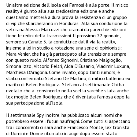
Un’altra edizione dell’Isola dei Famosi è alle porte. Il mitico
reality è giunto alla sua tredicesima edizione e anche
quest’anno metterà a dura prova la resistenza di un gruppo
di vip che sbarcheranno in Honduras. Alla sua conduzione la
veterana Alessia Marcuzzi che oramai da parecchie edizioni
tiene le redini della trasmissioni. Il prossimo 22 gennaio,
sempre su Canale 5, la conduttrice dal il via la reality,
insieme a lei in studio a rotazione una serie di opinionisti:
Mara Venier, che ha già partecipato alla transizione sempre
con questo ruolo, Alfonso Signorini, Cristiano Malgioglio,
Simona Izzo, Vittorio Feltri, Alda D’Eusanio, Vladimir Luxuria,
Marchesa D’Aragona. Come inviato, dopo tanti rumors, è
stato confermato Stefano De Martino, il mitico ballerino ex
marito di Belen Rodriguez. Stefano al settimanale Chi ha
rivelato che a convincerlo nella scelta sarebbe stata anche
l’ex moglie Belen Rodriguez che è diventata famosa dopo la
sua partecipazione all’Isola.
Il settimanale Spy, inoltre, ha pubblicato alcuni nomi che
potrebbero essere i futuri naufraghi. Come tutti si aspettano
tra i concorrenti ci sarà anche Francesco Monte, lex tronista
di Uomini e Donne ritornato in auge dopo essere stato