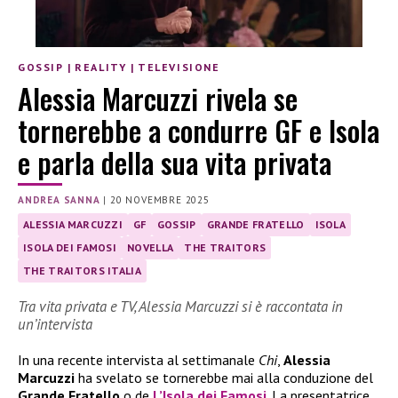
GOSSIP
|
REALITY
|
TELEVISIONE
Alessia Marcuzzi rivela se
tornerebbe a condurre GF e Isola
e parla della sua vita privata
ANDREA SANNA
|
20 NOVEMBRE 2025
ALESSIA MARCUZZI
GF
GOSSIP
GRANDE FRATELLO
ISOLA
ISOLA DEI FAMOSI
NOVELLA
THE TRAITORS
THE TRAITORS ITALIA
Tra vita privata e TV, Alessia Marcuzzi si è raccontata in
un’intervista
In una recente intervista al settimanale
Chi
,
Alessia
Marcuzzi
ha svelato se tornerebbe mai alla conduzione del
Grande Fratello
o de
L’Isola dei Famosi
. La presentatrice,