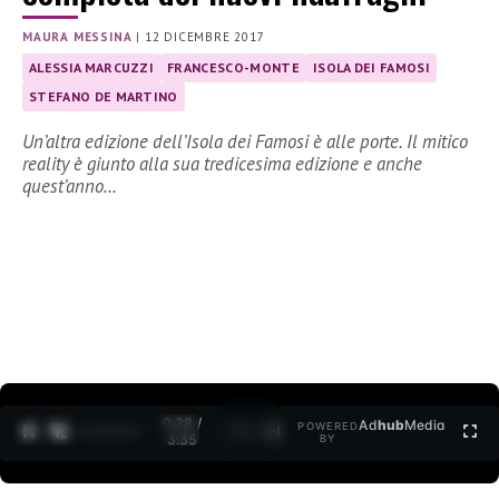
MAURA MESSINA
|
12 DICEMBRE 2017
ALESSIA MARCUZZI
FRANCESCO-MONTE
ISOLA DEI FAMOSI
STEFANO DE MARTINO
Un’altra edizione dell’Isola dei Famosi è alle porte. Il mitico
reality è giunto alla sua tredicesima edizione e anche
quest’anno…
0:30 /
Ad
hub
Media
POWERED
1
/
2
3:35
BY