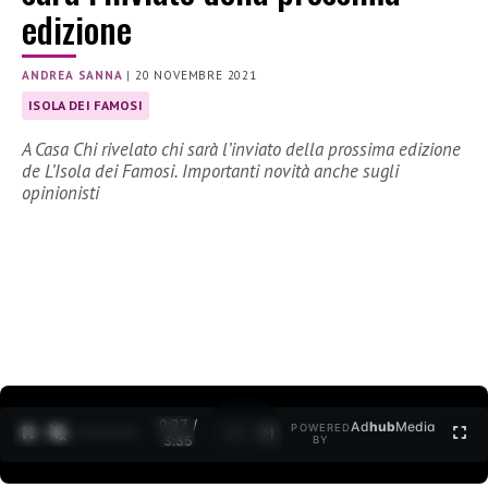
edizione
ANDREA SANNA
|
20 NOVEMBRE 2021
ISOLA DEI FAMOSI
A Casa Chi rivelato chi sarà l’inviato della prossima edizione
de L’Isola dei Famosi. Importanti novità anche sugli
opinionisti
0:27 /
Ad
hub
Media
POWERED
1
/
2
3:35
BY