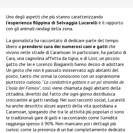
Uno degli aspetti che più stanno caratterizzando
l’esperienza filippina di Selvaggia Lucarelli
è il rapporto
con gli animali randagi della zona.
La giornalista ha raccontato di dedicare parte del tempo
libero a
prendersi cura dei numerosi cani e gatti
che
vivono nelle strade di Caramoan. In particolare, ha parlato di
Cara, una cagnolina affetta da tigna, e di Lost, un piccolo
gatto che lei e Lorenzo Biagiarelli hanno deciso di adottare.
Un gesto che non è passato inosservato agli abitanti del
posto, tanto che ormai la conoscono con un soprannome
piuttosto curioso. “
La conduttrice gattara e un po’ stramba de
L’Isola dei Famosi
“, così viene chiamata dagli abitanti della
cittadina, divertiti dal fatto che ogni giorno distribuisca
croccantini ai gatti randagi. Nei suoi racconti social, Lucarelli
ha anche descritto alcuni aspetti della vita quotidiana a
Caramoan, spiegando che tra le attività più popolari ci sono
le tradizionali gare di galli e raccontando come l’umidità
raggiunga spesso il 90%. Non mancano poi i dettagli più
curiosi, come la presenza di un bar completamente dedicato