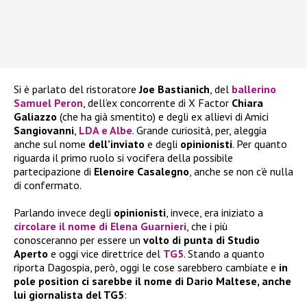
Si è parlato del ristoratore
Joe Bastianich
, del
ballerino
Samuel Peron
, dell’ex concorrente di X Factor
Chiara
Galiazzo
(che ha già smentito) e degli ex allievi di Amici
Sangiovanni
,
LDA e Albe
. Grande curiosità, per, aleggia
anche sul nome
dell’inviato
e degli
opinionisti
. Per quanto
riguarda il primo ruolo si vocifera della possibile
partecipazione di
Elenoire Casalegno
, anche se non c’è nulla
di confermato.
Parlando invece degli
opinionisti
, invece, era iniziato a
circolare il nome di Elena Guarnieri
, che i più
conosceranno per essere un
volto di punta di Studio
Aperto
e oggi vice direttrice del
TG5
. Stando a quanto
riporta Dagospia, però, oggi le cose sarebbero cambiate e
in
pole position ci sarebbe il nome di Dario Maltese, anche
lui giornalista del TG5
: