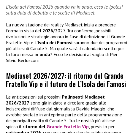
L’Isola dei Famosi 2026 quando va in onda: ecco le ipotesi
sulla data di debutto e le scelte di Mediaset.
La nuova stagione dei reality Mediaset inizia a prendere
forma in vista del
2026
/2027. Tra conferme, possibili
rivoluzioni e strategie ancora in fase di definizione, il Grande
Fratello Vip e
L’Isola dei Famosi
saranno due dei programmi
più attesi di Canale 5. Ma quale sarà il calendario scelto per
la loro messa
in onda
? Ecco le decisioni al vaglio di Pier
Silvio Berlusconi.
Mediaset 2026/2027: il ritorno del Grande
Fratello Vip e il futuro de L’Isola dei Famosi
Le anticipazioni sui prossimi
Palinsesti Mediaset
2026/2027
sono già iniziate a circolare grazie alle
indiscrezioni diffuse dal giornalista Davide Maggio, che
avrebbe svelato in anteprima parte della programmazione
dei principali reality di Canale 5. Tra le novità più attese
spicca il
ritorno del
Grande Fratello Vip
, previsto per
settembre 2026
, con una squadra che dovrebbe rimanere