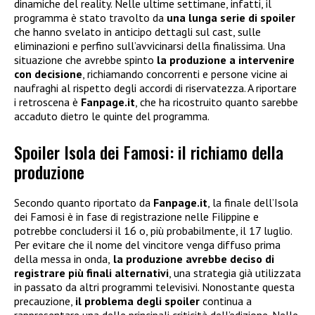
dinamiche del reality. Nelle ultime settimane, infatti, il
programma è stato travolto da
una lunga serie di spoiler
che hanno svelato in anticipo dettagli sul cast, sulle
eliminazioni e perfino sull’avvicinarsi della finalissima. Una
situazione che avrebbe spinto
la produzione a intervenire
con decisione
, richiamando concorrenti e persone vicine ai
naufraghi al rispetto degli accordi di riservatezza. A riportare
i retroscena è
Fanpage.it
, che ha ricostruito quanto sarebbe
accaduto dietro le quinte del programma.
Spoiler Isola dei Famosi: il richiamo della
produzione
Secondo quanto riportato da
Fanpage.it
, la finale dell’Isola
dei Famosi è in fase di registrazione nelle Filippine e
potrebbe concludersi il 16 o, più probabilmente, il 17 luglio.
Per evitare che il nome del vincitore venga diffuso prima
della messa in onda,
la produzione avrebbe deciso di
registrare più finali alternativi
, una strategia già utilizzata
in passato da altri programmi televisivi. Nonostante questa
precauzione,
il problema degli spoiler
continua a
rappresentare una delle principali criticità dell’edizione. Nelle