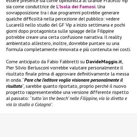
essere presente sia come opinionista al Grande Fratello Vip
sia come conduttrice de
L’Isola dei Famosi
. Una
sovrapposizione tra i due programmi potrebbe generare
qualche difficoltà nella percezione del pubblico: vedere
Lucarelli nello studio del GF Vip a inizio settimana e pochi
giorni dopo protagonista sulle spiagge delle Filippine
potrebbe creare una certa confusione narrativa. Il reality
ambientato all’estero, inoltre, dovrebbe puntare su una
formula completamente rinnovata e più contenuta nei costi.
Come anticipato da Fabio Fabbretti su
DavideMaggio.it
,
Pier Silvio Berlusconi vorrebbe valutare personalmente il
risultato finale prima di approvare definitivamente la messa
in onda. “
Pare che l’editore voglia visionare personalmente il
risultato
”, sarebbe quanto riportato, proprio perché il nuovo
progetto rappresenterebbe una versione differente rispetto
al passato: “
tutto ‘on the beach’ nelle Filippine, via la diretta e
via lo studio a Cologno
”.