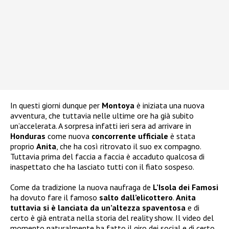
In questi giorni dunque per
Montoya
è iniziata una nuova
avventura, che tuttavia nelle ultime ore ha già subito
un’accelerata. A sorpresa infatti ieri sera ad arrivare in
Honduras
come nuova
concorrente ufficiale
è stata
proprio
Anita
, che ha così ritrovato il suo ex compagno.
Tuttavia prima del faccia a faccia è accaduto qualcosa di
inaspettato che ha lasciato tutti con il fiato sospeso.
Come da tradizione la nuova naufraga de
L’Isola dei Famosi
ha dovuto fare il famoso
salto dall’elicottero
.
Anita
tuttavia si è lanciata da un’altezza spaventosa
e di
certo è già entrata nella storia del reality show. Il video del
momento naturalmente ha fatto il giro dei social e di certo