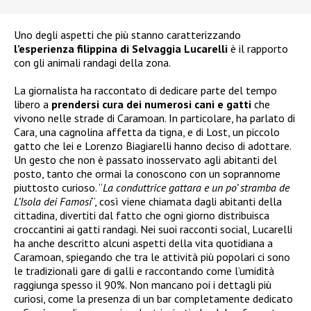
Uno degli aspetti che più stanno caratterizzando
l’esperienza filippina di Selvaggia Lucarelli
è il rapporto
con gli animali randagi della zona.
La giornalista ha raccontato di dedicare parte del tempo
libero a
prendersi cura dei numerosi cani e gatti
che
vivono nelle strade di Caramoan. In particolare, ha parlato di
Cara, una cagnolina affetta da tigna, e di Lost, un piccolo
gatto che lei e Lorenzo Biagiarelli hanno deciso di adottare.
Un gesto che non è passato inosservato agli abitanti del
posto, tanto che ormai la conoscono con un soprannome
piuttosto curioso. “
La conduttrice gattara e un po’ stramba de
L’Isola dei Famosi
“, così viene chiamata dagli abitanti della
cittadina, divertiti dal fatto che ogni giorno distribuisca
croccantini ai gatti randagi. Nei suoi racconti social, Lucarelli
ha anche descritto alcuni aspetti della vita quotidiana a
Caramoan, spiegando che tra le attività più popolari ci sono
le tradizionali gare di galli e raccontando come l’umidità
raggiunga spesso il 90%. Non mancano poi i dettagli più
curiosi, come la presenza di un bar completamente dedicato