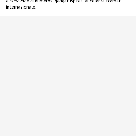
a
Survivor
e di numerosi gadget ispirati al celebre format
internazionale.