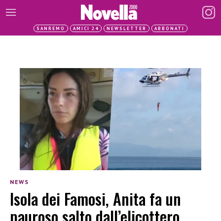
SANREMO
AMICI 24
NEWSLETTER
ABBONATI
NEWS
Isola dei Famosi, Anita fa un
pauroso salto dall’elicottero