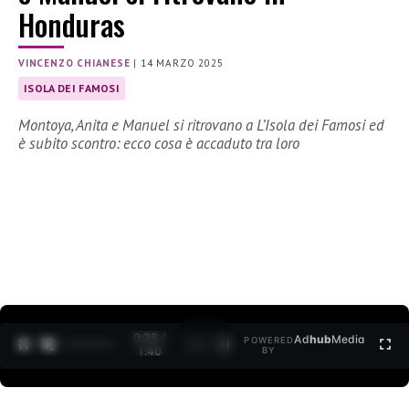
Honduras
VINCENZO CHIANESE
|
14 MARZO 2025
ISOLA DEI FAMOSI
Montoya, Anita e Manuel si ritrovano a L’Isola dei Famosi ed
è subito scontro: ecco cosa è accaduto tra loro
0:29 /
Ad
hub
Media
POWERED
1
/
2
1:40
BY