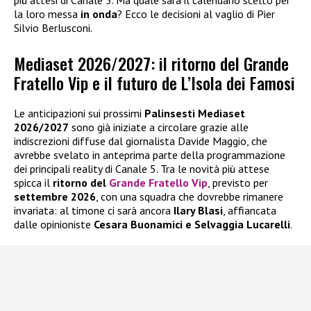
più attesi di Canale 5. Ma quale sarà il calendario scelto per
la loro messa
in onda
? Ecco le decisioni al vaglio di Pier
Silvio Berlusconi.
Mediaset 2026/2027: il ritorno del Grande
Fratello Vip e il futuro de L’Isola dei Famosi
Le anticipazioni sui prossimi
Palinsesti Mediaset
2026/2027
sono già iniziate a circolare grazie alle
indiscrezioni diffuse dal giornalista Davide Maggio, che
avrebbe svelato in anteprima parte della programmazione
dei principali reality di Canale 5. Tra le novità più attese
spicca il
ritorno del
Grande Fratello Vip
, previsto per
settembre 2026
, con una squadra che dovrebbe rimanere
invariata: al timone ci sarà ancora
Ilary Blasi
, affiancata
dalle opinioniste
Cesara Buonamici e Selvaggia Lucarelli
.