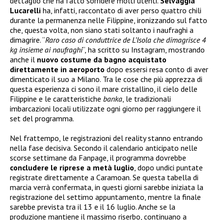
dettaglio che ha fatto sorridere molti utenti.
Selvaggia
Lucarelli
ha, infatti, raccontato di aver perso quattro chili
durante la permanenza nelle Filippine, ironizzando sul fatto
che, questa volta, non siano stati soltanto i naufraghi a
dimagrire. “
Raro caso di conduttrice de L’Isola che dimagrisce 4
kg insieme ai naufraghi
“, ha scritto su Instagram, mostrando
anche il
nuovo costume da bagno acquistato
direttamente in aeroporto
dopo essersi resa conto di aver
dimenticato il suo a Milano. Tra le cose che più apprezza di
questa esperienza ci sono il mare cristallino, il cielo delle
Filippine e le caratteristiche
banka
, le tradizionali
imbarcazioni locali utilizzate ogni giorno per raggiungere il
set del programma.
Nel frattempo, le registrazioni del reality stanno entrando
nella fase decisiva. Secondo il calendario anticipato nelle
scorse settimane da Fanpage, il programma dovrebbe
concludere le riprese a metà luglio
, dopo undici puntate
registrate direttamente a Caramoan. Se questa tabella di
marcia verrà confermata, in questi giorni sarebbe iniziata la
registrazione del settimo appuntamento, mentre la finale
sarebbe prevista tra il 13 e il 16 luglio. Anche se la
produzione mantiene il massimo riserbo, continuano a