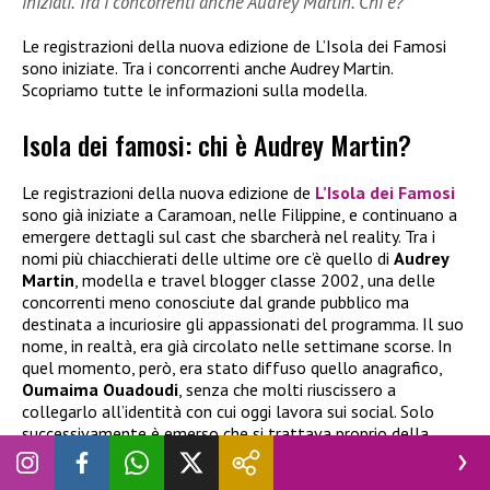
iniziati. Tra i concorrenti anche Audrey Martin. Chi è?
Le registrazioni della nuova edizione de L’Isola dei Famosi
sono iniziate. Tra i concorrenti anche Audrey Martin.
Scopriamo tutte le informazioni sulla modella.
Isola dei famosi: chi è Audrey Martin?
Le registrazioni della nuova edizione de
L’Isola dei Famosi
sono già iniziate a Caramoan, nelle Filippine, e continuano a
emergere dettagli sul cast che sbarcherà nel reality. Tra i
nomi più chiacchierati delle ultime ore c’è quello di
Audrey
Martin
, modella e travel blogger classe 2002, una delle
concorrenti meno conosciute dal grande pubblico ma
destinata a incuriosire gli appassionati del programma. Il suo
nome, in realtà, era già circolato nelle settimane scorse. In
quel momento, però, era stato diffuso quello anagrafico,
Oumaima Ouadoudi
, senza che molti riuscissero a
collegarlo all’identità con cui oggi lavora sui social. Solo
successivamente è emerso che si trattava proprio della
creator conosciuta online come
Audrey Martin
.