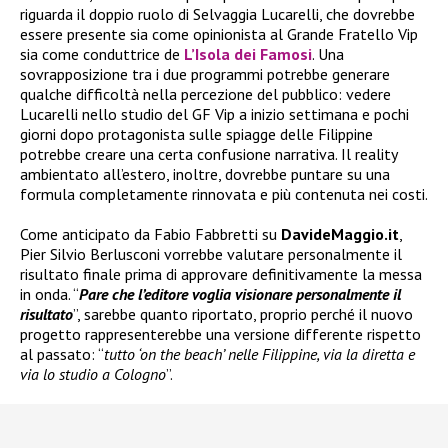
riguarda il doppio ruolo di Selvaggia Lucarelli, che dovrebbe
essere presente sia come opinionista al Grande Fratello Vip
sia come conduttrice de
L’Isola dei Famosi
. Una
sovrapposizione tra i due programmi potrebbe generare
qualche difficoltà nella percezione del pubblico: vedere
Lucarelli nello studio del GF Vip a inizio settimana e pochi
giorni dopo protagonista sulle spiagge delle Filippine
potrebbe creare una certa confusione narrativa. Il reality
ambientato all’estero, inoltre, dovrebbe puntare su una
formula completamente rinnovata e più contenuta nei costi.
Come anticipato da Fabio Fabbretti su
DavideMaggio.it
,
Pier Silvio Berlusconi vorrebbe valutare personalmente il
risultato finale prima di approvare definitivamente la messa
in onda. “
Pare che l’editore voglia visionare personalmente il
risultato
”, sarebbe quanto riportato, proprio perché il nuovo
progetto rappresenterebbe una versione differente rispetto
al passato: “
tutto ‘on the beach’ nelle Filippine, via la diretta e
via lo studio a Cologno
”.