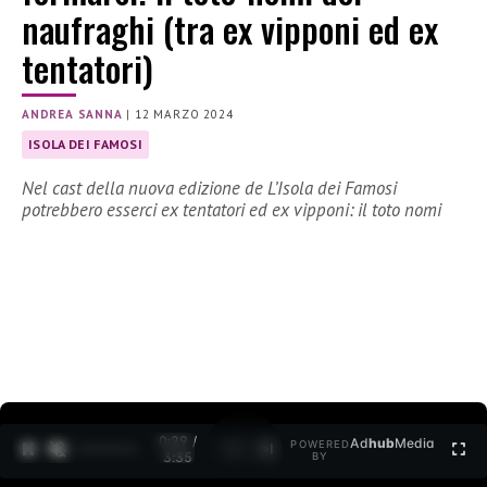
naufraghi (tra ex vipponi ed ex
tentatori)
ANDREA SANNA
|
12 MARZO 2024
ISOLA DEI FAMOSI
Nel cast della nuova edizione de L’Isola dei Famosi
potrebbero esserci ex tentatori ed ex vipponi: il toto nomi
0:30 /
Ad
hub
Media
POWERED
1
/
2
3:35
BY