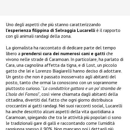
Uno degli aspetti che più stanno caratterizzando
l’esperienza filippina di Selvaggia Lucarelli
è il rapporto
con gli animali randagi della zona.
La giornalista ha raccontato di dedicare parte del tempo
libero a
prendersi cura dei numerosi cani e gatti
che
vivono nelle strade di Caramoan. In particolare, ha parlato di
Cara, una cagnolina affetta da tigna, e di Lost, un piccolo
gatto che lei e Lorenzo Biagiarelli hanno deciso di adottare.
Un gesto che non è passato inosservato agli abitanti del
posto, tanto che ormai la conoscono con un soprannome
piuttosto curioso. “
La conduttrice gattara e un po’ stramba de
L’Isola dei Famosi
“, così viene chiamata dagli abitanti della
cittadina, divertiti dal fatto che ogni giorno distribuisca
croccantini ai gatti randagi. Nei suoi racconti social, Lucarelli
ha anche descritto alcuni aspetti della vita quotidiana a
Caramoan, spiegando che tra le attività più popolari ci sono
le tradizionali gare di galli e raccontando come l’umidità
raggiunga spesso il 90%. Non mancano poi i dettagli più