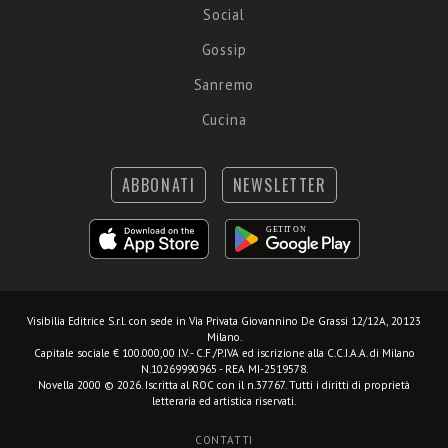
Social
Gossip
Sanremo
Cucina
ABBONATI
NEWSLETTER
Visibilia Editrice S.r.l.
con sede in Via Privata Giovannino De Grassi 12/12A, 20123
Milano.
Capitale sociale € 100.000,00 I.V. - C.F./P.IVA ed iscrizione alla C.C.I.A.A. di Milano
N.10269990965 - REA MI-2519578.
Novella 2000 © 2026. Iscritta al ROC con il n.37767. Tutti i diritti di proprietà
letteraria ed artistica riservati.
CONTATTI