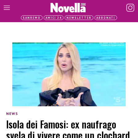
SANREMO
AMICI 24
NEWSLETTER
ABBONATI
NEWS
Isola dei Famosi: ex naufrago
svela di vivere come un clochard