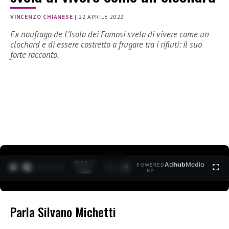
VINCENZO CHIANESE
|
22 APRILE 2022
Ex naufrago de L’Isola dei Famosi svela di vivere come un
clochard e di essere costretto a frugare tra i rifiuti: il suo
forte racconto.
0:11 /
Ad
hub
Media
POWERED
1
/
2
1:40
BY
Parla Silvano Michetti