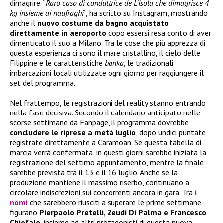
dimagrire. “
Raro caso di conduttrice de L’Isola che dimagrisce 4
kg insieme ai naufraghi
“, ha scritto su Instagram, mostrando
anche il
nuovo costume da bagno acquistato
direttamente in aeroporto
dopo essersi resa conto di aver
dimenticato il suo a Milano. Tra le cose che più apprezza di
questa esperienza ci sono il mare cristallino, il cielo delle
Filippine e le caratteristiche
banka
, le tradizionali
imbarcazioni locali utilizzate ogni giorno per raggiungere il
set del programma.
Nel frattempo, le registrazioni del reality stanno entrando
nella fase decisiva. Secondo il calendario anticipato nelle
scorse settimane da Fanpage, il programma dovrebbe
concludere le riprese a metà luglio
, dopo undici puntate
registrate direttamente a Caramoan. Se questa tabella di
marcia verrà confermata, in questi giorni sarebbe iniziata la
registrazione del settimo appuntamento, mentre la finale
sarebbe prevista tra il 13 e il 16 luglio. Anche se la
produzione mantiene il massimo riserbo, continuano a
circolare indiscrezioni sui concorrenti ancora in gara. Tra
i
nomi
che sarebbero riusciti a superare le prime settimane
figurano
Pierpaolo Pretelli, Zeudi Di Palma e Francesco
Chiofalo
, insieme ad altri protagonisti di questa nuova