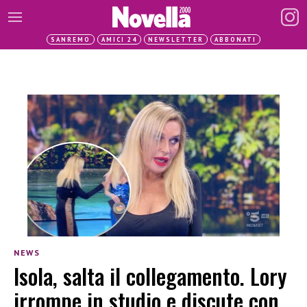
SANREMO
AMICI 24
NEWSLETTER
ABBONATI
NEWS
Isola, salta il collegamento. Lory
irrompe in studio e discute con