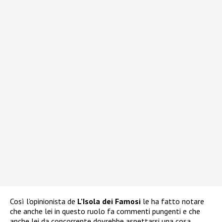
Così l’opinionista de
L’Isola dei Famosi
le ha fatto notare
che anche lei in questo ruolo fa commenti pungenti e che
anche lei da concorrente dovrebbe aspettarsi una cosa