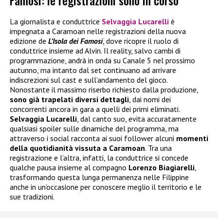
Famosi: le registrazioni sono in corso
La giornalista e conduttrice
Selvaggia Lucarelli
è
impegnata a Caramoan nelle registrazioni della nuova
edizione de
L’Isola dei Famosi
, dove ricopre il ruolo di
conduttrice insieme ad Alvin. Il reality, salvo cambi di
programmazione, andrà in onda su Canale 5 nel prossimo
autunno, ma intanto dal set continuano ad arrivare
indiscrezioni sul cast e sull’andamento del gioco.
Nonostante il massimo riserbo richiesto dalla produzione,
sono già trapelati diversi dettagli
, dai nomi dei
concorrenti ancora in gara a quelli dei primi eliminati.
Selvaggia Lucarelli
, dal canto suo, evita accuratamente
qualsiasi spoiler sulle dinamiche del programma, ma
attraverso i social racconta ai suoi follower alcuni
momenti
della quotidianità vissuta a Caramoan
. Tra una
registrazione e l’altra, infatti, la conduttrice si concede
qualche pausa insieme al compagno
Lorenzo Biagiarelli
,
trasformando questa lunga permanenza nelle Filippine
anche in un’occasione per conoscere meglio il territorio e le
sue tradizioni.