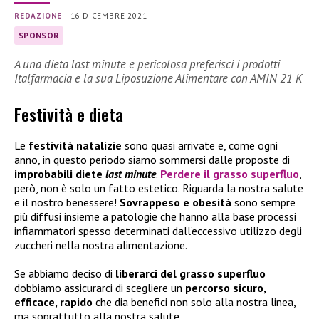
REDAZIONE
|
16 DICEMBRE 2021
SPONSOR
A una dieta last minute e pericolosa preferisci i prodotti
Italfarmacia e la sua Liposuzione Alimentare con AMIN 21 K
Festività e dieta
Le
festività natalizie
sono quasi ar
rivate e, come ogni
anno, in questo periodo siamo sommersi dalle proposte di
improbabili diete
last minute
.
Perdere il
grasso superfluo
,
però, non è solo un fatto estetico. Riguarda la nostra salute
e il nostro benessere!
Sovrappeso e obesità
sono sempre
più diffusi insieme a patologie che hanno alla base processi
infiammatori spesso determinati dall’eccessivo utilizzo degli
zuccheri nella nostra alimentazione.
Se abbiamo deciso di
liberarci del grasso superfluo
dobbiamo assicurarci di scegliere un
percorso sicuro,
efficace, rapido
che dia benefici non solo alla nostra linea,
ma soprattutto alla nostra salute.