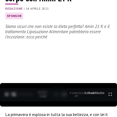
REDAZIONE
|
14 APRILE 2021
SPONSOR
Siamo sicuri che non esiste la dieta perfetta? Amin 21 K e il
trattamento Liposuzione Alimentare potrebbero essere
l’eccezione: ecco perché
0:14 /
Ad
hub
Media
POWERED
1
/
2
1:40
BY
La primavera è esplosa in tutta la sua bellezza, e con lei il