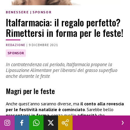
BENESSERE
|
SPONSOR
Italfarmacia: il regalo perfetto?
Rimettersi in forma per le feste!
REDAZIONE
|
9 DICEMBRE 2021
SPONSOR
In controtendenza col periodo, Italfarmacia propone la
Liposuzione Alimentare per liberarsi del grasso superfluo
anche durante le feste
Magri per le feste
Anche quest’anno saranno diver
se, ma
il conto alla rovescia
per le festività natalizie è cominciato
. Sarebbe bello
presentarsi in for
ma
, senza quelle
adiposità
che
appesantiscono e
deformano
la nostra figura. Ma il grasso
superfluo non è solo un problema estetico.