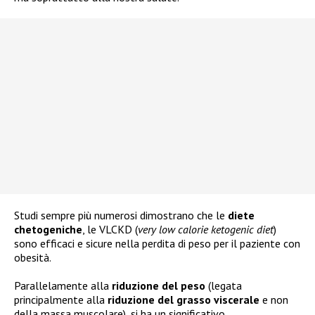
Studi sempre più numerosi dimostrano che le
diete
chetogeniche
, le VLCKD (
very low calorie ketogenic diet
)
sono efficaci e sicure nella perdita di peso per il paziente con
obesità.
Parallelamente alla
riduzione del peso
(legata
principalmente alla
riduzio
ne del grasso viscerale
e non
della massa muscolare), si ha un significativo