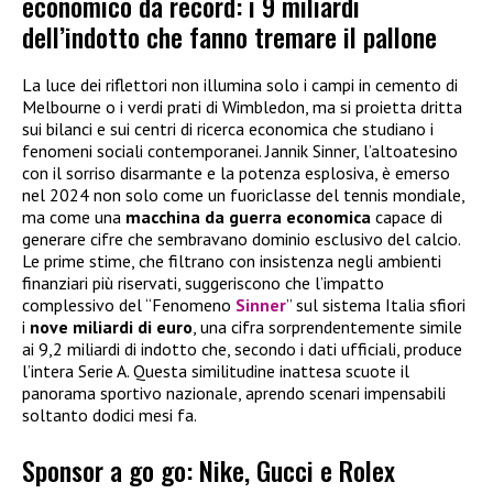
economico da record: i 9 miliardi
dell’indotto che fanno tremare il pallone
La luce dei riflettori non illumina solo i campi in cemento di
Melbourne o i verdi prati di Wimbledon, ma si proietta dritta
sui bilanci e sui centri di ricerca economica che studiano i
fenomeni sociali contemporanei. Jannik Sinner, l’altoatesino
con il sorriso disarmante e la potenza esplosiva, è emerso
nel 2024 non solo come un fuoriclasse del tennis mondiale,
ma come una
macchina da guerra economica
capace di
generare cifre che sembravano dominio esclusivo del calcio.
Le prime stime, che filtrano con insistenza negli ambienti
finanziari più riservati, suggeriscono che l’impatto
complessivo del “Fenomeno
Sinner
” sul sistema Italia sfiori
i
nove miliardi di euro
, una cifra sorprendentemente simile
ai 9,2 miliardi di indotto che, secondo i dati ufficiali, produce
l’intera Serie A. Questa similitudine inattesa scuote il
panorama sportivo nazionale, aprendo scenari impensabili
soltanto dodici mesi fa.
Sponsor a go go: Nike, Gucci e Rolex