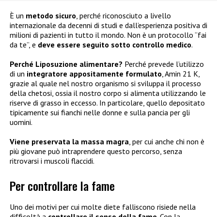
È un
metodo sicuro
, perché riconosciuto a livello
internazionale da decenni di studi e dall’esperienza positiva di
milioni di pazienti in tutto il mondo. Non è un protocollo “fai
da te”, e
deve essere seguito sotto controllo medico
.
Perché Liposuzione alimentare?
Perché prevede l’utilizzo
di un
integratore appositamente formulato
, Amin 21 K,
grazie al quale nel nostro organismo si sviluppa il processo
della chetosi, ossia il nostro corpo si alimenta utilizzando le
riserve di grasso in eccesso. In particolare, quello depositato
tipicamente sui fianchi nelle donne e sulla pancia per gli
uomini.
Viene preservata la massa magra
, per cui anche chi non è
più giovane può intraprendere questo percorso, senza
ritrovarsi i muscoli flaccidi.
Per controllare la fame
Uno dei motivi per cui molte diete falliscono risiede nella
difficoltà a
controllare il senso della fame
. Con la