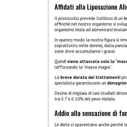
Affidati alla Liposuzione A
Il protocollo prevede l’utilizzo di un
i
affinché nel nostro organismo si svilup
organismo inizia ad alimentarsi brucian
In questo modo la nostra figura si rimo
soprattutto nelle donne), dalla pancia
zone dove accumuliamo i grassi.
Quindi
viene attaccata solo la “mas
rafforzando la “massa magra”.
La
breve durata dei trattamenti
pro
specialista garantiscono un
dimagrime
Decine di migliaia di casi studiati di
tra il 7 e il 10% del peso iniziale.
Addio alla sensazione di f
Le diete ci spaventano anche perché 