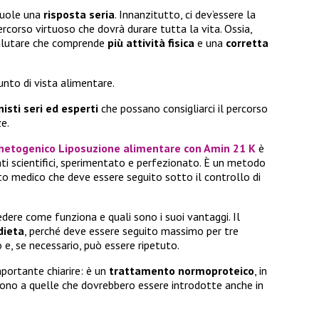
 vuole una
risposta seria
. Innanzitutto, ci dev’essere la
rcorso virtuoso che dovrà durare tutta la vita. Ossia,
salutare che comprende
più attività fisica
e una
corretta
unto di vista alimentare.
nisti seri ed esperti
che possano consigliarci il percorso
ze.
hetogenico Liposuzione alimentare con Amin 21 K
è
i scientifici, sperimentato e perfezionato. È un metodo
to medico che deve essere seguito sotto il controllo di
edere come funziona e quali sono i suoi vantaggi. Il
dieta
, perché deve essere seguito massimo per tre
 e, se necessario, può essere ripetuto.
portante chiarire: è un
trattamento normoproteico
, in
ono a quelle che dovrebbero essere introdotte anche in