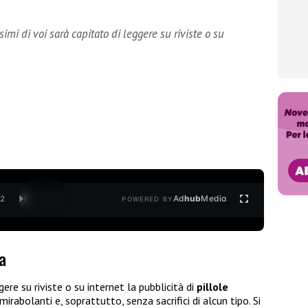
imi di voi sarà capitato di leggere su riviste o su
Ad
hub
Media
/
2
POWERED BY
a
gere su riviste o su internet la pubblicità di
pillole
rabolanti e, soprattutto, senza sacrifici di alcun tipo. Si