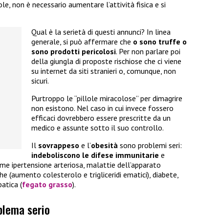
le, non è necessario aumentare l’attività fisica e si
Qual è la serietà di questi annunci? In linea
generale, si può affermare che
o sono truffe o
sono prodotti pericolosi
. Per non parlare poi
della giungla di proposte rischiose che ci viene
su internet da siti stranieri o, comunque, non
sicuri.
Purtroppo le “pillole miracolose” per dimagrire
non esistono. Nel caso in cui invece fossero
efficaci dovrebbero essere prescritte da un
medico e assunte sotto il suo controllo.
Il
sovrappeso
e l’
obesità
sono problemi seri:
indeboliscono le difese immunitarie
e
me ipertensione arteriosa, malattie dell’apparato
e (aumento colesterolo e trigliceridi ematici), diabete,
patica (
fegato grasso
).
blema serio