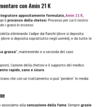
limentare con Amin 21 K
ntegratore appositamente formulato,
Amin 21 K
,
pi il
processo della chetosi
. Processo per cui il nostro
do i grassi in eccesso.
della eliminando l’adipe dai fianchi (dove si deposita
 (dove si deposita soprattutto negli uomini), e da tutte le
sa grassa”
, mantenendo e a seconda del caso
posti, l’azione della chetosi e il supporto del medico
nto rapido, sano e sicuro
.
mostrano che con un trattamento si può “perdere” in media
ame
le associamo alla
sensazione della fame
. Sempre
grazie