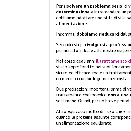
Per
risolvere un problema serio
, ci
determinazione
a intraprendere un pe
dobbiamo adottare uno stile di vita 
alimentazione
.
Insomma,
dobbiamo rieducarci
dal p
Secondo step:
rivolgersi a professio
più indicato in base alle nostre esigen
Nel corso degli anni
il
trattamento c
stato approfondito nei suoi fondament
sicuro ed efficace, ma è un trattamen
un medico o un biologo nutrizionista.
Due precisazioni importanti prima di v
trattamento chetogenico
non è una 
settimane. Quindi, per un breve periodo
Altro equivoco molto diffuso che è im
quanto le proteine assunte corrispond
un’alimentazione equilibrata.