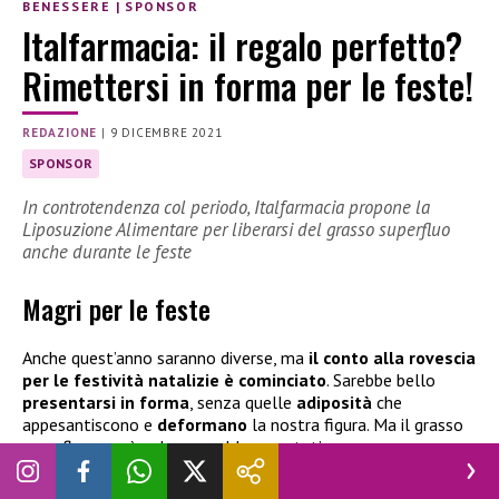
BENESSERE
|
SPONSOR
Italfarmacia: il regalo perfetto?
Rimettersi in forma per le feste!
REDAZIONE
|
9 DICEMBRE 2021
SPONSOR
In controtendenza col periodo, Italfarmacia propone la
Liposuzione Alimentare per liberarsi del grasso superfluo
anche durante le feste
Magri per le feste
Anche quest’anno saranno diver
se, ma
il conto alla rovescia
per le festività natalizie è cominciato
. Sarebbe bello
presentarsi in for
ma
, senza quelle
adiposità
che
appesantiscono e
deformano
la nostra figura. Ma il grasso
superfluo non è solo un problema estetico.
Il
sovrappeso
e l’
obesità
sono
problemi seri
, perché