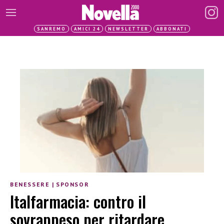
SANREMO
AMICI 24
NEWSLETTER
ABBONATI
BENESSERE
|
SPONSOR
Italfarmacia: contro il
sovrappeso per ritardare