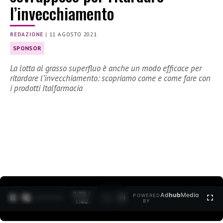
l’invecchiamento
REDAZIONE
|
11 AGOSTO 2021
SPONSOR
La lotta al grasso superfluo è anche un modo efficace per
ritardare l’invecchiamento: scopriamo come e come fare con
i prodotti Italfarmacia
0:29 /
Ad
hub
Media
POWERED
1
/
2
1:40
BY