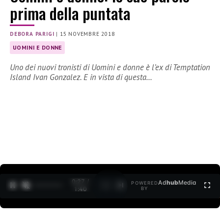
prima della puntata
DEBORA PARIGI
|
15 NOVEMBRE 2018
UOMINI E DONNE
Uno dei nuovi tronisti di Uomini e donne è l’ex di Temptation
Island Ivan Gonzalez. E in vista di questa…
0:27 /
Ad
hub
Media
POWERED
1
/
2
1:40
BY