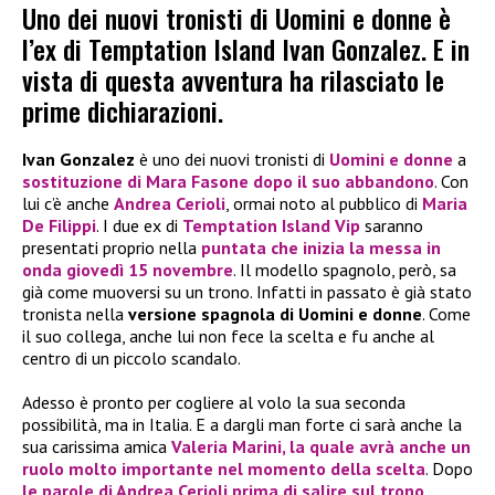
Uno dei nuovi tronisti di Uomini e donne è
l’ex di Temptation Island Ivan Gonzalez. E in
vista di questa avventura ha rilasciato le
prime dichiarazioni.
Ivan Gonzalez
è uno dei nuovi tronisti di
Uomini e donne
a
sostituzione di Mara Fasone dopo il suo abbandono
. Con
lui c’è anche
Andrea Cerioli
, ormai noto al pubblico di
Maria
De Filippi
. I due ex di
Temptation Island Vip
saranno
presentati proprio nella
puntata che inizia la messa in
onda
giovedì 15 novembre
. Il modello spagnolo, però, sa
già come muoversi su un trono. Infatti in passato è già stato
tronista nella
versione spagnola di Uomini e donne
. Come
il suo collega, anche lui non fece la scelta e fu anche al
centro di un piccolo scandalo.
Adesso è pronto per cogliere al volo la sua seconda
possibilità, ma in Italia. E a dargli man forte ci sarà anche la
sua carissima amica
Valeria Marini
, la quale avrà anche un
ruolo molto importante nel momento della scelta
. Dopo
le parole di
Andrea Cerioli
prima di salire sul trono
,