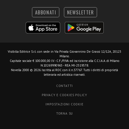
ABBONATI
NEWSLETTER
Visibilia Editrice S.r.l.
con sede in Via Privata Giovannino De Grassi 12/12A, 20123
Milano.
Capitale sociale € 100.000,00 I.V. - C.F./P.IVA ed iscrizione alla C.C.I.A.A. di Milano
N.10269990965 - REA MI-2519578.
Novella 2000 © 2026. Iscritta al ROC con il n.37767. Tutti i diritti di proprietà
letteraria ed artistica riservati.
CONTATTI
PRIVACY E COOKIES POLICY
IMPOSTAZIONI COOKIE
TORNA SU