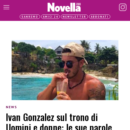
SANREMO
AMICI 24
NEWSLETTER
ABBONATI
NEWS
Ivan Gonzalez sul trono di
Uomini e donne: le sue parole