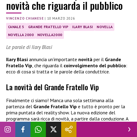
novità che riguarda il pubblico
VINCENZO CHIANESE
|
10 MARZO 2026
CANALE 5
GRANDE FRATELLO VIP
ILARY BLASI
NOVELLA
NOVELLA 2000
NOVELLA2000
Le parole di Ilary Blasi
Ilary Blasi
annuncia un’importante
novità
per il
Grande
Fratello Vip
, che riguarda il
coinvolgimento del pubblico
:
ecco di cosa si tratta e le parole della conduttrice.
La novità del Grande Fratello Vip
Finalmente ci siamo! Manca una sola settimana alla
partenza del
Grande Fratello Vip
e tutto è pronto per la
prima puntata del reality show. La nuova edizione del
programma sarà ricca di novità, a partire dalla conduzione. A
tornare al timone della trasmissione, dopo alcuni anni di
assenza, sarà infatti
Ilary Blasi
, pronta a rimettersi in gioco