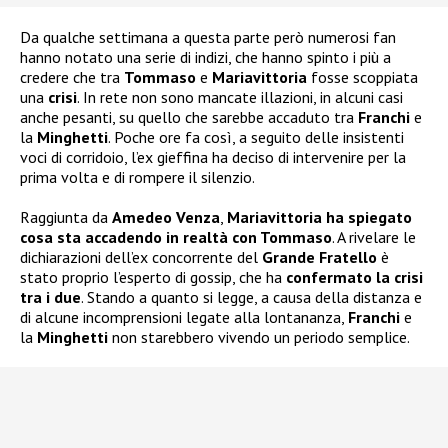
Da qualche settimana a questa parte però numerosi fan
hanno notato una serie di indizi, che hanno spinto i più a
credere che tra
Tommaso
e
Mariavittoria
fosse scoppiata
una
crisi
. In rete non sono mancate illazioni, in alcuni casi
anche pesanti, su quello che sarebbe accaduto tra
Franchi
e
la
Minghetti
. Poche ore fa così, a seguito delle insistenti
voci di corridoio, l’ex gieffina ha deciso di intervenire per la
prima volta e di rompere il silenzio.
Raggiunta da
Amedeo Venza
,
Mariavittoria ha spiegato
cosa sta accadendo in realtà con Tommaso
. A rivelare le
dichiarazioni dell’ex concorrente del
Grande Fratello
è
stato proprio l’esperto di gossip, che ha
confermato la crisi
tra i due
. Stando a quanto si legge, a causa della distanza e
di alcune incomprensioni legate alla lontananza,
Franchi
e
la
Minghetti
non starebbero vivendo un periodo semplice.