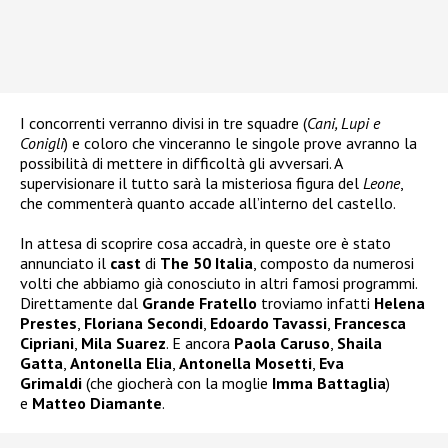
I concorrenti verranno divisi in tre squadre (
Cani, Lupi e
Conigli
) e coloro che vinceranno le singole prove avranno la
possibilità di mettere in difficoltà gli avversari. A
supervisionare il tutto sarà la misteriosa figura del
Leone
,
che commenterà quanto accade all’interno del castello.
In attesa di scoprire cosa accadrà, in queste ore è stato
annunciato il
cast
di
The 50 Italia
, composto da numerosi
volti che abbiamo già conosciuto in altri famosi programmi.
Direttamente dal
Grande Fratello
troviamo infatti
Helena
Prestes
,
Floriana Secondi
,
Edoardo Tavassi
,
Francesca
Cipriani
,
Mila Suarez
. E ancora
Paola Caruso
,
Shaila
Gatta
,
Antonella Elia
,
Antonella Mosetti
,
Eva
Grimaldi
(che giocherà con la moglie
Imma Battaglia
)
e
Matteo Diamante
.