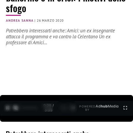
sfogo
ANDREA SANNA
|
26 MARZO 2020
Potrebbero interessarti anche: Amici: un ex insegnante
attacca il programma e va contro la Celentano Un ex
professore di Amici…
0:28 /
Ad
hub
Media
POWERED
1
/
2
3:35
BY