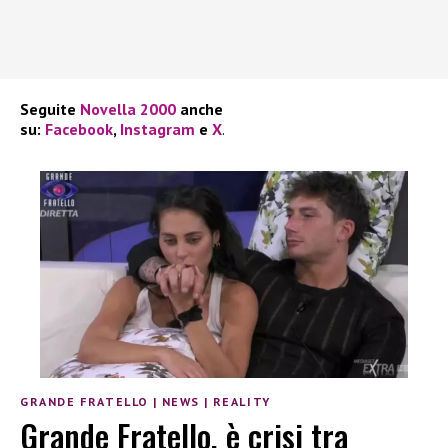
Seguite
Novella 2000
anche
su:
Facebook
,
Instagram
e
X
.
GRANDE FRATELLO
|
NEWS
|
REALITY
Grande Fratello, è crisi tra