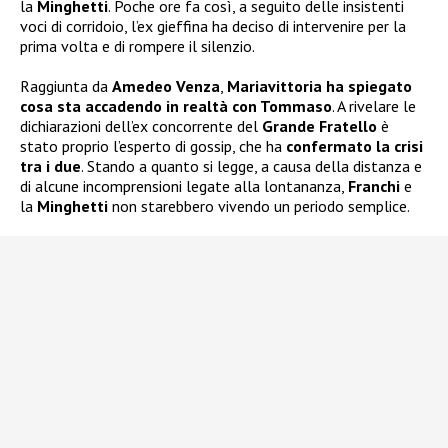
la
Minghetti
. Poche ore fa così, a seguito delle insistenti
voci di corridoio, l’ex gieffina ha deciso di intervenire per la
prima volta e di rompere il silenzio.
Raggiunta da
Amedeo Venza
,
Mariavittoria ha spiegato
cosa sta accadendo in realtà con Tommaso
. A rivelare le
dichiarazioni dell’ex concorrente del
Grande Fratello
è
stato proprio l’esperto di gossip, che ha
confermato la crisi
tra i due
. Stando a quanto si legge, a causa della distanza e
di alcune incomprensioni legate alla lontananza,
Franchi
e
la
Minghetti
non starebbero vivendo un periodo semplice.