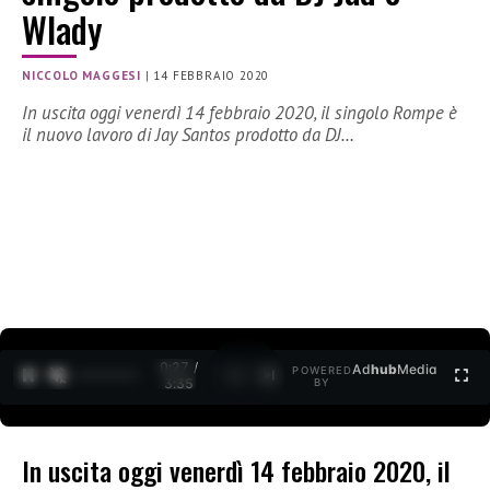
Wlady
NICCOLO MAGGESI
|
14 FEBBRAIO 2020
In uscita oggi venerdì 14 febbraio 2020, il singolo Rompe è
il nuovo lavoro di Jay Santos prodotto da DJ…
0:28 /
Ad
hub
Media
POWERED
1
/
2
3:35
BY
In uscita oggi venerdì 14 febbraio 2020, il