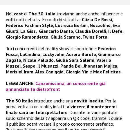
Nel
cast
di
The 50 Italia
troviamo anche anche influencer e
volti noti della tv. Ecco di chi si tratta:
Clizia De Rossi,
Federico Fashion Style, Lucrezia Borlini, Nozzolino, Eva
Giusti, La Giss, Giancarlo Danto, Claudia Dorelfi, Il Defe,
Giorgio Ramondetta, Giulia Scarano, Twins Porta.
Tra i concorrenti del reality show ci sono infine:
Federico
Fusca, LaCindina, Lucky John, Aurora Baruto, Gianmarco
Zagato, Nicole Pallado, Giulia Sara Salemi, Valerio
Mazzei, Sespo, Il Musazzi, Panda Boi, Jhonatan Mujica,
Merisiel Irum, Alex Caniggia, Giorgia Yin
e
Max Felicitas
.
LEGGI ANCHE
:
Canzonissima, un concorrente già
annunciato fa dietrofront
The 50 Italia
introduce anche una
novità inedita
. Per la
prima volta in un reality infatti
a vincere il montepremi
finale sarà un telespettatore
. Durante le varie puntate
sullo schermo della tv apparirà un QR code, tramite il quale
il pubblico potrà votare il proprio concorrente preferito.
Tutti quelli che voteranno per il volto che vincerà il