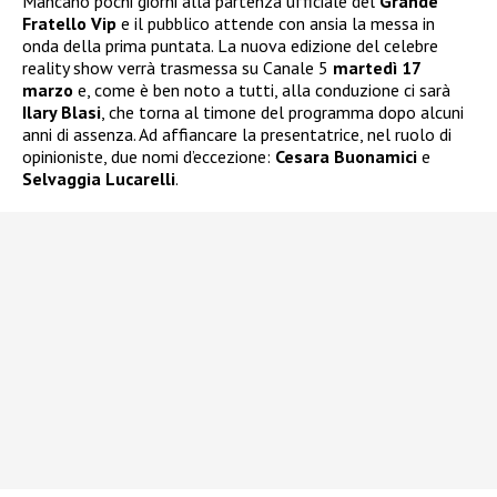
Mancano pochi giorni alla partenza ufficiale del
Grande
Fratello Vip
e il pubblico attende con ansia la messa in
onda della prima puntata. La nuova edizione del celebre
reality show verrà trasmessa su Canale 5
martedì 17
marzo
e, come è ben noto a tutti, alla conduzione ci sarà
Ilary Blasi
, che torna al timone del programma dopo alcuni
anni di assenza. Ad affiancare la presentatrice, nel ruolo di
opinioniste, due nomi d’eccezione:
Cesara Buonamici
e
Selvaggia Lucarelli
.