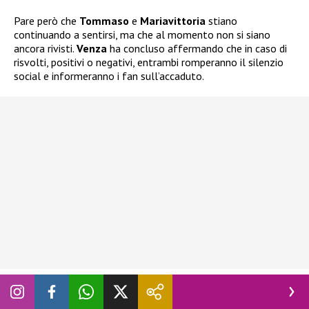
Pare però che
Tommaso
e
Mariavittoria
stiano
continuando a sentirsi, ma che al momento non si siano
ancora rivisti.
Venza
ha concluso affermando che in caso di
risvolti, positivi o negativi, entrambi romperanno il silenzio
social e informeranno i fan sull’accaduto.
Seguite
Novella 2000
anche
su:
Facebook
,
Instagram
e
X
.