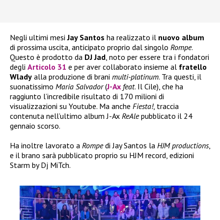
Negli ultimi mesi
Jay Santos
ha realizzato il
nuovo album
di prossima uscita, anticipato proprio dal singolo
Rompe
.
Questo è prodotto da
DJ Jad
, noto per essere tra i fondatori
degli
Articolo 31
e per aver collaborato insieme al
fratello
Wlady
alla produzione di brani
multi-platinum
. Tra questi, il
suonatissimo
Maria Salvador
(
J-Ax
feat
. Il Cile), che ha
raggiunto l’incredibile risultato di 170 milioni di
visualizzazioni su Youtube. Ma anche
Fiesta!
, traccia
contenuta nell’ultimo album J-Ax
ReAle
pubblicato il 24
gennaio scorso.
Ha inoltre lavorato a
Rompe
di Jay Santos la
HJM productions
,
e il brano sarà pubblicato proprio su HJM record, edizioni
Starm by Dj MiTch.