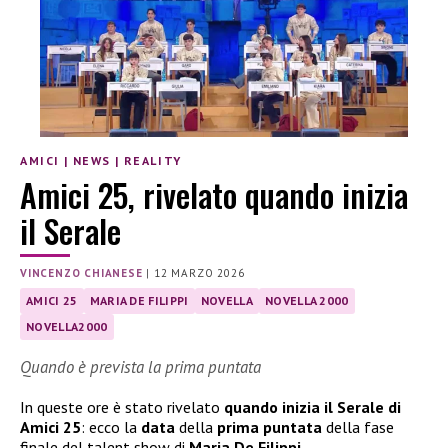
AMICI
|
NEWS
|
REALITY
Amici 25, rivelato quando inizia
il Serale
VINCENZO CHIANESE
|
12 MARZO 2026
AMICI 25
MARIA DE FILIPPI
NOVELLA
NOVELLA 2000
NOVELLA2000
Quando è prevista la prima puntata
In queste ore è stato rivelato
quando inizia il Serale di
Amici 25
: ecco la
data
della
prima puntata
della fase
finale del talent show di
Maria De Filippi
.