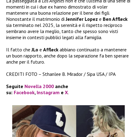
La passeggiata a
Los Angeles
non è che l’ultima di una serie di
momenti in cui i due ex hanno dimostrato di voler
mantenere una buona relazione per il bene dei figli.
Nonostante il matrimonio di
Jennifer Lopez
e
Ben Affleck
sia terminato nel 2025, la serenità e il rispetto reciproco
sembrano avere la meglio, tanto che spesso sono visti
insieme in contesti pubblici legati alla famiglia.
Il fatto che
JLo
e
Affleck
abbiano continuato a mantenere
un buon rapporto, anche dopo la separazione fa ben sperare
anche per il futuro.
CREDITI FOTO – Sthanlee B. Mirador / Sipa USA / IPA
Seguite
Novella 2000
anche
su:
Facebook
,
Instagram
e
X
.