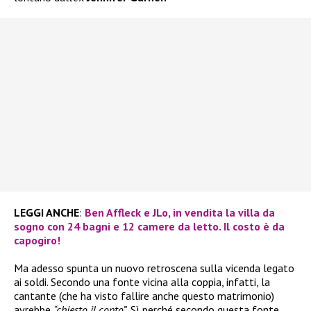
LEGGI ANCHE
:
Ben Affleck e JLo, in vendita la villa da
sogno con 24 bagni e 12 camere da letto. Il costo è da
capogiro!
Ma adesso spunta un nuovo retroscena sulla vicenda legato
ai soldi. Secondo una fonte vicina alla coppia, infatti, la
cantante (che ha visto fallire anche questo matrimonio)
avrebbe
“chiesto il conto”
. Sì perché secondo questa fonte