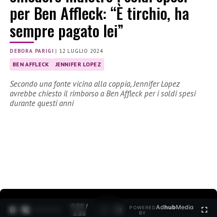
per Ben Affleck: “È tirchio, ha
sempre pagato lei”
DEBORA PARIGI
|
12 LUGLIO 2024
BEN AFFLECK
JENNIFER LOPEZ
Secondo una fonte vicina alla coppia, Jennifer Lopez
avrebbe chiesto il rimborso a Ben Affleck per i soldi spesi
durante questi anni
0:30 /
Ad
hub
Media
POWERED
1
/
2
3:35
BY