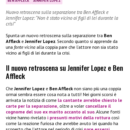
BEN AFFLECK
JENNIFER LOPEZ
Nuovo retroscena sulla separazione tra Ben Affleck e
Jennifer Lopez: “Non è stato vicino ai figli di lei durante la
crisi”
Spunta un nuovo retroscena sulla separazione tra
Ben
Affleck
e
Jennifer Lopez
. Secondo quanto si apprende da
una
fonte vicina
alla coppia pare che l’attore non sia stato
vicino ai figli di lei durante la crisi.
Il nuovo retroscena su Jennifer Lopez e Ben
Affleck
Che
Jennifer Lopez
e
Ben Affleck
non siano più una coppia
ormai sembra essere cosa nota a tutti! Nei giorni scorsi è
arrivata la notizia di come
la cantante avrebbe chiesto le
carte per la separazione,
oltre a voler
cancellare il
cognome del suo ex marito accanto al suo
. Alcune fonti
vicine hanno rivelato
i presunti motivi della rottura
così
come la reazione furiosa che avrebbe avuto lei quando ha
scoperto che l’attore nel periodo di crisi
pare essersi