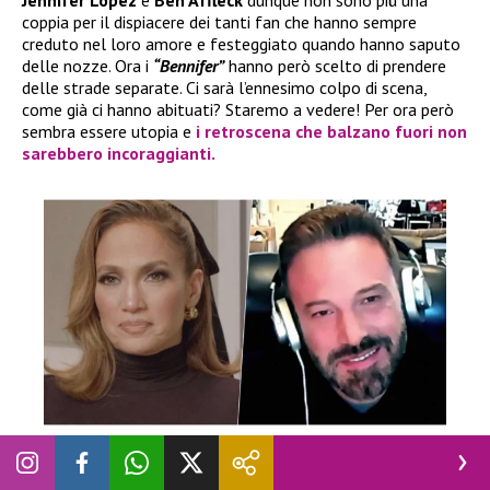
Jennifer Lopez
e
Ben Affleck
dunque non sono più una
coppia per il dispiacere dei tanti fan che hanno sempre
creduto nel loro amore e festeggiato quando hanno saputo
delle nozze. Ora i
“Bennifer”
hanno però scelto di prendere
delle strade separate. Ci sarà l’ennesimo colpo di scena,
come già ci hanno abituati? Staremo a vedere! Per ora però
sembra essere utopia e
i retroscena che balzano fuori non
sarebbero incoraggianti.
ESCLUSIVE
|
GOSSIP
Jennifer Lopez e Ben Affleck