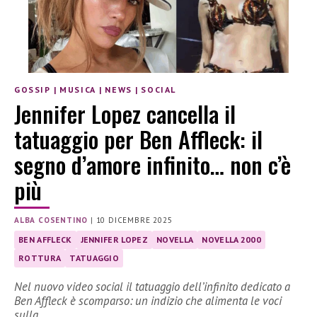
GOSSIP
|
MUSICA
|
NEWS
|
SOCIAL
Jennifer Lopez cancella il
tatuaggio per Ben Affleck: il
segno d’amore infinito… non c’è
più
ALBA COSENTINO
|
10 DICEMBRE 2025
BEN AFFLECK
JENNIFER LOPEZ
NOVELLA
NOVELLA 2000
ROTTURA
TATUAGGIO
Nel nuovo video social il tatuaggio dell’infinito dedicato a
Ben Affleck è scomparso: un indizio che alimenta le voci
sulla…