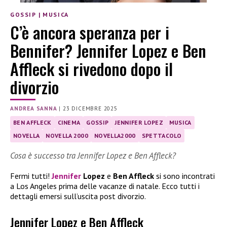
GOSSIP
|
MUSICA
C’è ancora speranza per i
Bennifer? Jennifer Lopez e Ben
Affleck si rivedono dopo il
divorzio
ANDREA SANNA
|
23 DICEMBRE 2025
BEN AFFLECK
CINEMA
GOSSIP
JENNIFER LOPEZ
MUSICA
NOVELLA
NOVELLA 2000
NOVELLA2000
SPETTACOLO
Cosa è successo tra Jennifer Lopez e Ben Affleck?
Fermi tutti!
Jennifer
Lopez
e
Ben Affleck
si sono incontrati
a Los Angeles prima delle vacanze di natale. Ecco tutti i
dettagli emersi sull’uscita post divorzio.
Jennifer Lopez e Ben Affleck