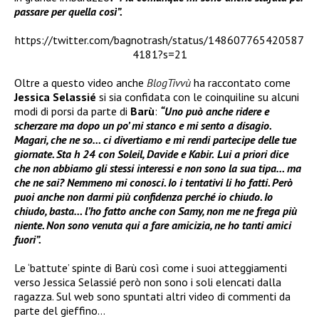
passare per quella così”.
https://twitter.com/bagnotrash/status/148607765420587
4181?s=21
Oltre a questo video anche
BlogTivvù
ha raccontato come
Jessica Selassié
si sia confidata con le coinquiline su alcuni
modi di porsi da parte di
Barù
:
“Uno può anche ridere e
scherzare ma dopo un po’ mi stanco e mi sento a disagio.
Magari, che ne so… ci divertiamo e
mi rendi partecipe delle tue
giornate. Sta h 24 con Soleil, Davide e Kabir.
Lui a priori dice
che non abbiamo gli stessi interessi e non sono la sua tipa… ma
che ne sai? Nemmeno mi conosci. Io i tentativi li ho fatti. Però
puoi anche non darmi più confidenza perché io chiudo. Io
chiudo, basta… l’ho fatto anche con Samy, non me ne frega più
niente. Non sono venuta qui a fare amicizia, ne ho tanti amici
fuori”.
Le ‘battute’ spinte di Barù così come i suoi atteggiamenti
verso Jessica Selassié però non sono i soli elencati dalla
ragazza. Sul web sono spuntati altri video di commenti da
parte del gieffino…