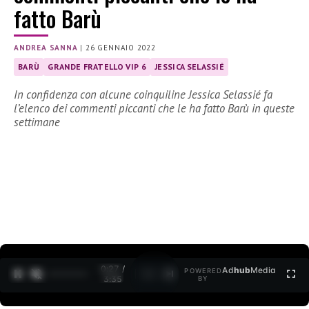
fatto Barù
ANDREA SANNA
|
26 GENNAIO 2022
BARÙ
GRANDE FRATELLO VIP 6
JESSICA SELASSIÉ
In confidenza con alcune coinquiline Jessica Selassié fa
l’elenco dei commenti piccanti che le ha fatto Barù in queste
settimane
0:27 /
Ad
hub
Media
POWERED
1
/
2
3:35
BY