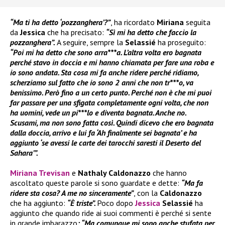
“Ma ti ha detto ‘pozzanghera’?”
, ha ricordato
Miriana
seguita
da
Jessica
che ha precisato:
“Sì mi ha detto che faccio la
pozzanghera”.
A seguire, sempre la
Selassié
ha proseguito:
“Poi mi ha detto che sono arra***a. L’altra volta ero bagnata
perché stavo in doccia e mi hanno chiamata per fare una roba e
io sono andata. Sta cosa mi fa anche ridere perché ridiamo,
scherziamo sul fatto che io sono 2 anni che non tr***o, va
benissimo. Però fino a un certo punto. Perché non è che mi puoi
far passare per una sfigata completamente ogni volta, che non
ha uomini, vede un pi***lo e diventa bagnata. Anche no.
Scusami, ma non sono fatta così. Quindi dicevo che ero bagnata
dalla doccia, arrivo e lui fa ‘Ah finalmente sei bagnata’ e ha
aggiunto ‘se avessi le carte dei tarocchi saresti il Deserto del
Sahara’”.
Miriana Trevisan
e
Nathaly Caldonazzo
che hanno
ascoltato queste parole si sono guardate e dette:
“Ma fa
ridere sta cosa? A me no sinceramente”
, con la
Caldonazzo
che ha aggiunto:
“È triste”.
Poco dopo
Jessica
Selassié
ha
aggiunto che quando ride ai suoi commenti è perché si sente
in grande imbarazzo
: “Ma comunque mi sono anche stufata per