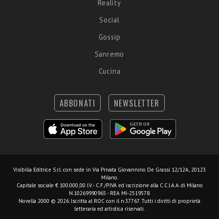
Reality
Social
Gossip
Sanremo
Cucina
ABBONATI
NEWSLETTER
Visibilia Editrice S.r.l.
con sede in Via Privata Giovannino De Grassi 12/12A, 20123
Milano.
Capitale sociale € 100.000,00 I.V. - C.F./P.IVA ed iscrizione alla C.C.I.A.A. di Milano
N.10269990965 - REA MI-2519578.
Novella 2000 © 2026. Iscritta al ROC con il n.37767. Tutti i diritti di proprietà
letteraria ed artistica riservati.