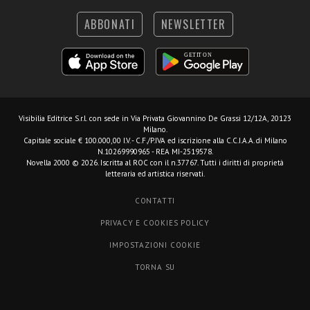
ABBONATI
NEWSLETTER
Visibilia Editrice S.r.l.
con sede in Via Privata Giovannino De Grassi 12/12A, 20123
Milano.
Capitale sociale € 100.000,00 I.V. - C.F./P.IVA ed iscrizione alla C.C.I.A.A. di Milano
N.10269990965 - REA MI-2519578.
Novella 2000 © 2026. Iscritta al ROC con il n.37767. Tutti i diritti di proprietà
letteraria ed artistica riservati.
CONTATTI
PRIVACY E COOKIES POLICY
IMPOSTAZIONI COOKIE
TORNA SU