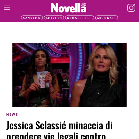
SANREMO
AMICI 24
NEWSLETTER
ABBONATI
NEWS
Jessica Selassié minaccia di
prendere vie legali contro