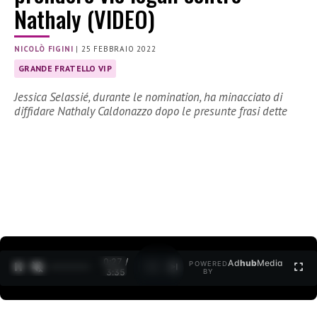
Nathaly (VIDEO)
NICOLÒ FIGINI
|
25 FEBBRAIO 2022
GRANDE FRATELLO VIP
Jessica Selassié, durante le nomination, ha minacciato di
diffidare Nathaly Caldonazzo dopo le presunte frasi dette
0:27 /
Ad
hub
Media
POWERED
1
/
2
3:35
BY