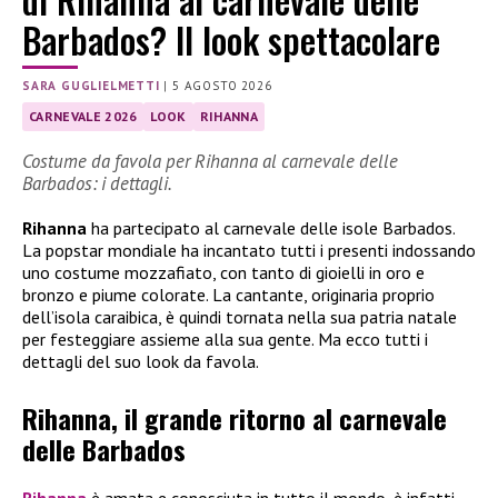
Barbados? Il look spettacolare
SARA GUGLIELMETTI
|
5 AGOSTO 2026
CARNEVALE 2026
LOOK
RIHANNA
Costume da favola per Rihanna al carnevale delle
Barbados: i dettagli.
Rihanna
ha partecipato al carnevale delle isole Barbados.
La popstar mondiale ha incantato tutti i presenti indossando
uno costume mozzafiato, con tanto di gioielli in oro e
bronzo e piume colorate. La cantante, originaria proprio
dell’isola caraibica, è quindi tornata nella sua patria natale
per festeggiare assieme alla sua gente. Ma ecco tutti i
dettagli del suo look da favola.
Rihanna, il grande ritorno al carnevale
delle Barbados
Rihanna
è amata e conosciuta in tutto il mondo, è infatti