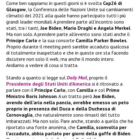
Come ben sappiamo in questi giorni si è svolta
Cop26 di
Glasgow
, la Conferenza delle Nazioni Unite sui cambiamenti
climatici del 2021 alla quale hanno partecipato tutti i più
grandi leader mondiali. A prendere parte all’incontro sono
stati, tra i tanti,
Joe Biden
,
Mario Draghi e
Angela Merkel
.
Ma non solo. A prendere parte all’evento sono stati anche il
Principe Carlo
e la sua consorte
Camilla Parker Bowles
.
Proprio durante il meeting però sarebbe accaduto qualcosa
di totalmente inaspettato e che in queste ore sta facendo
discutere non solo il web, ma anche il mondo intero.
Andiamo a vedere di cosa si tratta.
Stando a quanto si legge sul
Daily Mail
, proprio il
Presidente degli Stati Uniti d’America
si è ritrovato a
parlare con il
Principe Carlo
, con
Camilla
e col
Primo
Ministro Boris Johnson
. A un tratto però
Joe Biden,
avendo dell’aria nella pancia, avrebbe emesso un peto
proprio in presenza del Duca e della Duchessa di
Cornovaglia
, che naturalmente sono rimasti del tutto
imbarazzati. Ma non solo. Pare anche, stando a quello che ha
riportato una fonte anonima, che
Camilla, sconvolta per
l’accaduto, abbia parlato per giorni della gaffe di Biden
.