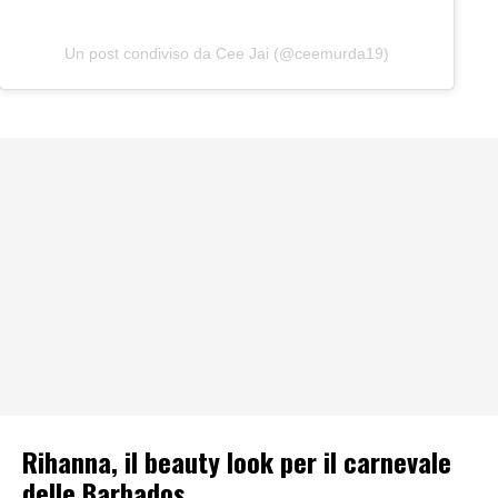
Un post condiviso da Cee Jai (@ceemurda19)
Rihanna, il beauty look per il carnevale
delle Barbados