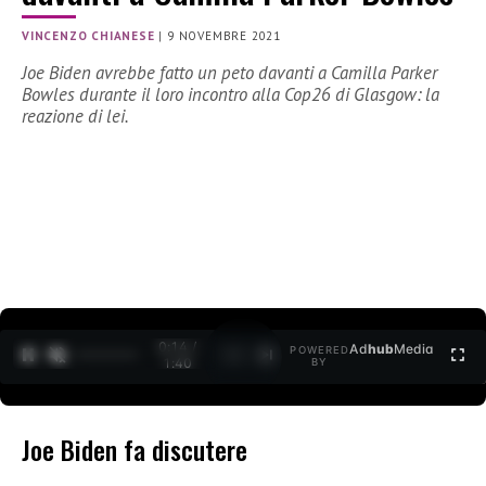
VINCENZO CHIANESE
|
9 NOVEMBRE 2021
Joe Biden avrebbe fatto un peto davanti a Camilla Parker
Bowles durante il loro incontro alla Cop26 di Glasgow: la
reazione di lei.
0:15 /
Ad
hub
Media
POWERED
1
/
2
1:40
BY
Joe Biden fa discutere