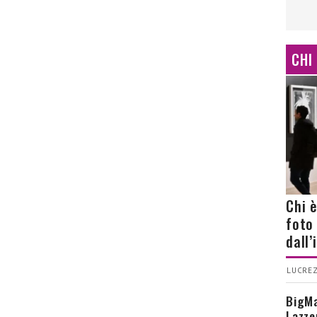
CHI
Chi 
foto
dall
LUCREZ
BigMa
Lazze