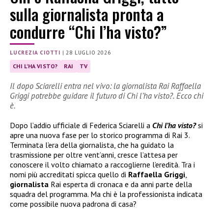
sulla giornalista pronta a
condurre “Chi l’ha visto?”
LUCREZIA CIOTTI
|
28 LUGLIO 2026
CHI L'HA VISTO?
RAI
TV
Il dopo Sciarelli entra nel vivo: la giornalista Rai Raffaella
Griggi potrebbe guidare il futuro di Chi l’ha visto?. Ecco chi
è.
Dopo l’addio ufficiale di Federica Sciarelli a
Chi l’ha visto?
si
apre una nuova fase per lo storico programma di Rai 3.
Terminata l’era della giornalista, che ha guidato la
trasmissione per oltre vent’anni, cresce l’attesa per
conoscere il volto chiamato a raccoglierne l’eredità. Tra i
nomi più accreditati spicca quello di
Raffaella Griggi
,
giornalista
Rai esperta di cronaca e da anni parte della
squadra del programma. Ma chi è la professionista indicata
come possibile nuova padrona di casa?