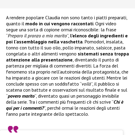
A rendere popolare Claudia non sono tanto i piatti preparati,
quanto il
modo in cui vengono raccontati
. Ogni video
segue una sorta di copione ormai riconoscibile: la frase
“
Preparo il pranzo a mio marito
”,
l’elenco degli ingredienti e
poi l’assemblaggio nella vaschetta
. Pomodori, insalata,
tonno con tutto il suo olio, pollo impanato, salsicce, pasta
congelata o altri alimenti vengono
sistemati senza troppa
attenzione alla presentazione
, diventando il punto di
partenza per migliaia di commenti divertiti. La forza del
fenomeno sta proprio nell’autoironia della protagonista, che
ha imparato a giocare con le reazioni degli utenti. Mentre lei
conclude spesso con un soddisfatto “
voilà
”, il pubblico si
scatena con battute e osservazioni sul risultato finale e sul
“
povero marito
”, diventato quasi un personaggio invisibile
della serie. Tra i commenti più frequenti c’è chi scrive “
Chi è
qui per i commenti?
”, perché ormai le reazioni degli utenti
fanno parte integrante dello spettacolo.