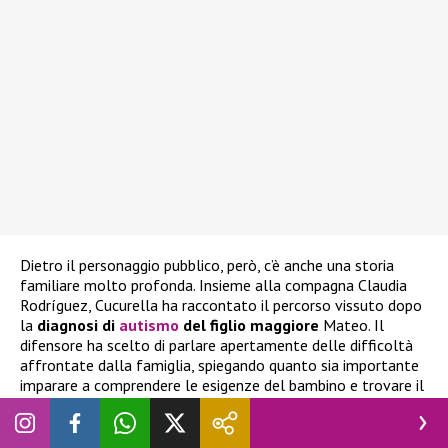
Dietro il personaggio pubblico, però, c’è anche una storia
familiare molto profonda. Insieme alla compagna Claudia
Rodríguez, Cucurella ha raccontato il percorso vissuto dopo
la
diagnosi di
autismo
del figlio maggiore
Mateo. Il
difensore ha scelto di parlare apertamente delle difficoltà
affrontate dalla famiglia, spiegando quanto sia importante
imparare a comprendere le esigenze del bambino e trovare il
modo migliore per accompagnarlo nella crescita
. Negli
ultimi giorni sui social è circolata una versione molto
emozionante legata ai capelli di Marc Cucurella, secondo cui