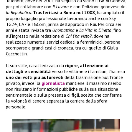
Telenord, dove nel 2001 ha seguito da vicino il G8 di Genova,
per poi collaborare con
Il Lavoro
e con l’edizione genovese de
la Repubblica
.
Trasferitasi a Roma nel 2008
, ha ampliato il
proprio bagaglio professionale lavorando anche con Sky
TG24, LA7 e TGCom, prima dell’approdo in Rai. Per circa sei
anni è stata inviata tra
Unomattina
e
La Vita in Diretta
, fino
all’ingresso nella redazione di
Chi l’ha visto?
, dove ha
realizzato numerosi servizi dedicati a femminicidi, persone
scomparse e grandi casi di cronaca, tra cui quello di Giulia
Cecchettin.
Il suo stile, caratterizzato da
rigore, attenzione ai
dettagli e sensibilità
verso le vittime e i familiari, l’ha resa
uno dei volti più autorevoli
della trasmissione. Sul fronte
privato, invece, la
giornalista
mantiene il massimo riserbo:
non risultano informazioni pubbliche sulla sua situazione
sentimentale o sulla presenza di figli, scelta che conferma
la volontà di tenere separata la carriera dalla sfera
personale.