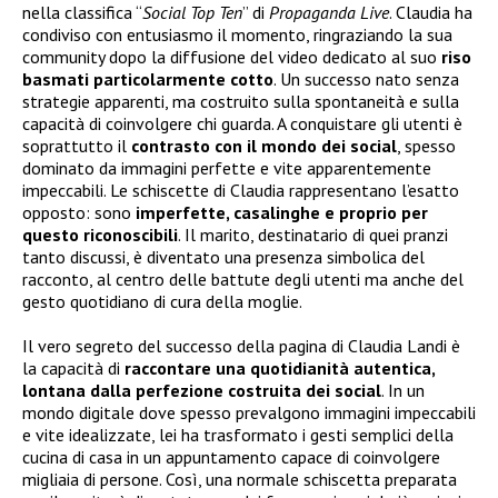
nella classifica “
Social Top Ten
” di
Propaganda Live
. Claudia ha
condiviso con entusiasmo il momento, ringraziando la sua
community dopo la diffusione del video dedicato al suo
riso
basmati particolarmente cotto
. Un successo nato senza
strategie apparenti, ma costruito sulla spontaneità e sulla
capacità di coinvolgere chi guarda. A conquistare gli utenti è
soprattutto il
contrasto con il mondo dei social
, spesso
dominato da immagini perfette e vite apparentemente
impeccabili. Le schiscette di Claudia rappresentano l’esatto
opposto: sono
imperfette, casalinghe e proprio per
questo riconoscibili
. Il marito, destinatario di quei pranzi
tanto discussi, è diventato una presenza simbolica del
racconto, al centro delle battute degli utenti ma anche del
gesto quotidiano di cura della moglie.
Il vero segreto del successo della pagina di Claudia Landi è
la capacità di
raccontare una quotidianità autentica,
lontana dalla perfezione costruita dei social
. In un
mondo digitale dove spesso prevalgono immagini impeccabili
e vite idealizzate, lei ha trasformato i gesti semplici della
cucina di casa in un appuntamento capace di coinvolgere
migliaia di persone. Così, una normale schiscetta preparata