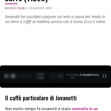
NICOLÒ FIGINI
|
13 AGOSTO 2023
Jovanotti ha suscitato scalpore sul web a causa del modo in
cui beve il caffè al mattino, ovvero con il burro. Ecco il video
0:30 /
Ad
hub
Media
POWERED
1
/
2
3:35
BY
Il caffè particolare di Jovanotti
Non molto tempo fa Jovanotti è stato
coinvolto in un