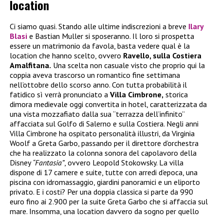
location
Ci siamo quasi. Stando alle ultime indiscrezioni a breve
Ilary
Blasi
e Bastian Muller si sposeranno. Il loro si prospetta
essere un matrimonio da favola, basta vedere qual è la
location che hanno scelto, ovvero
Ravello, sulla Costiera
Amalfitana.
Una scelta non casuale visto che proprio qui la
coppia aveva trascorso un romantico fine settimana
nell’ottobre dello scorso anno. Con tutta probabilità il
fatidico sì verrà pronunciato a
Villa Cimbrone,
storica
dimora medievale oggi convertita in hotel, caratterizzata da
una vista mozzafiato dalla sua “terrazza dell’infinito”
affacciata sul Golfo di Salerno e sulla Costiera. Negli anni
Villa Cimbrone ha ospitato personalità illustri, da Virginia
Woolf a Greta Garbo, passando per il direttore d’orchestra
che ha realizzato la colonna sonora del capolavoro della
Disney
“Fantasia”
, ovvero Leopold Stokowsky. La villa
dispone di 17 camere e suite, tutte con arredi d’epoca, una
piscina con idromassaggio, giardini panoramici e un eliporto
privato. E i costi? Per una doppia classica si parte da 990
euro fino ai 2.900 per la suite Greta Garbo che si affaccia sul
mare. Insomma, una location davvero da sogno per quello