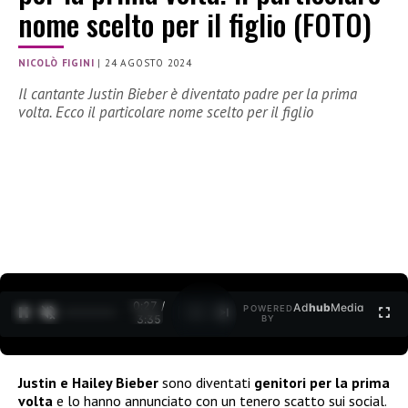
nome scelto per il figlio (FOTO)
NICOLÒ FIGINI
|
24 AGOSTO 2024
Il cantante Justin Bieber è diventato padre per la prima
volta. Ecco il particolare nome scelto per il figlio
0:28 /
Ad
hub
Media
POWERED
1
/
2
3:35
BY
Justin e Hailey Bieber
sono diventati
genitori per la prima
volta
e lo hanno annunciato con un tenero scatto sui social.