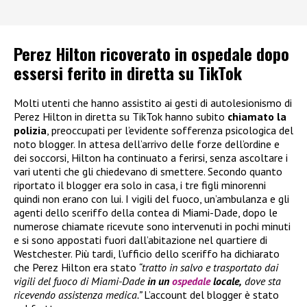
Perez Hilton ricoverato in ospedale dopo
essersi ferito in diretta su TikTok
Molti utenti che hanno assistito ai gesti di autolesionismo di
Perez Hilton in diretta su TikTok hanno subito
chiamato la
polizia
, preoccupati per l’evidente sofferenza psicologica del
noto blogger. In attesa dell’arrivo delle forze dell’ordine e
dei soccorsi, Hilton ha continuato a ferirsi, senza ascoltare i
vari utenti che gli chiedevano di smettere. Secondo quanto
riportato il blogger era solo in casa, i tre figli minorenni
quindi non erano con lui. I vigili del fuoco, un’ambulanza e gli
agenti dello sceriffo della contea di Miami-Dade, dopo le
numerose chiamate ricevute sono intervenuti in pochi minuti
e si sono appostati fuori dall’abitazione nel quartiere di
Westchester. Più tardi, l’ufficio dello sceriffo ha dichiarato
che Perez Hilton era stato
“tratto in salvo e trasportato dai
vigili del fuoco di Miami-Dade
in un
ospedale
locale,
dove sta
ricevendo assistenza medica.”
L’account del blogger è stato