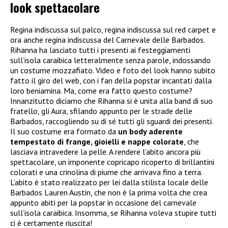
look spettacolare
Regina indiscussa sul palco, regina indiscussa sul red carpet e
ora anche regina indiscussa del Carnevale delle Barbados.
Rihanna ha lasciato tutti i presenti ai festeggiamenti
sull’isola caraibica letteralmente senza parole, indossando
un costume mozzafiato. Video e foto del look hanno subito
fatto il giro del web, con i fan della popstar incantati dalla
loro beniamina. Ma, come era fatto questo costume?
Innanzitutto diciamo che Rihanna si è unita alla band di suo
fratello, gli Aura, sfilando appunto per le strade delle
Barbados, raccogliendo su di sé tutti gli sguardi dei presenti.
Il suo costume era formato da
un body aderente
tempestato di frange, gioielli e nappe colorate
, che
lasciava intravedere la pelle. A rendere l’abito ancora più
spettacolare, un imponente copricapo ricoperto di brillantini
colorati e una crinolina di piume che arrivava fino a terra.
L’abito è stato realizzato per lei dalla stilista locale delle
Barbados Lauren Austin, che non è la prima volta che crea
appunto abiti per la popstar in occasione del carnevale
sull’isola caraibica. Insomma, se Rihanna voleva stupire tutti
ci è certamente riuscita!