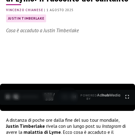
VINCENZO CHIANESE
|
1 AGOSTO 2025
JUSTIN TIMBERLAKE
Cosa è accaduto a Justin Timberlake
0:30 /
Ad
hub
Media
POWERED
1
/
2
3:35
BY
A distanza di poche ore dalla fine del suo tour mondiale,
Justin Timberlake
rivela con un lungo post su
Instagram
di
avere la
malattia di Lyme
. Ecco cosa è accaduto e il