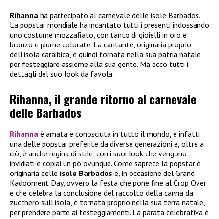
Rihanna
ha partecipato al carnevale delle isole Barbados.
La popstar mondiale ha incantato tutti i presenti indossando
uno costume mozzafiato, con tanto di gioielli in oro e
bronzo e piume colorate. La cantante, originaria proprio
dell’isola caraibica, è quindi tornata nella sua patria natale
per festeggiare assieme alla sua gente. Ma ecco tutti i
dettagli del suo look da favola.
Rihanna, il grande ritorno al carnevale
delle Barbados
Rihanna
è amata e conosciuta in tutto il mondo, è infatti
una delle popstar preferite da diverse generazioni e, oltre a
ciò, è anche regina di stile, con i suoi look che vengono
invidiati e copiai un pò ovunque. Come saprete la popstar è
originaria delle
isole Barbados
e, in occasione del Grand
Kadooment Day, ovvero la festa che pone fine al Crop Over
e che celebra la conclusione del raccolto della canna da
zucchero sull’isola, è tornata proprio nella sua terra natale,
per prendere parte ai festeggiamenti. La parata celebrativa è