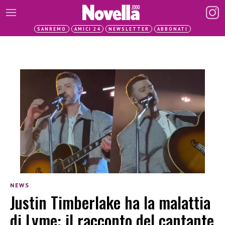
SANREMO
AMICI 24
NEWSLETTER
ABBONATI
NEWS
Justin Timberlake ha la malattia
di Lyme: il racconto del cantante