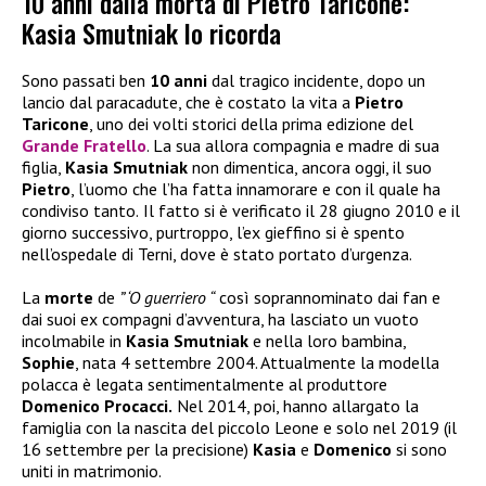
10 anni dalla morta di Pietro Taricone:
Kasia Smutniak lo ricorda
Sono passati ben
10 anni
dal tragico incidente, dopo un
lancio dal paracadute, che è costato la vita a
Pietro
Taricone
, uno dei volti storici della prima edizione del
Grande Fratello
. La sua allora compagnia e madre di sua
figlia,
Kasia Smutniak
non dimentica, ancora oggi, il suo
Pietro
, l’uomo che l’ha fatta innamorare e con il quale ha
condiviso tanto.
Il fatto si è verificato il 28 giugno 2010 e il
giorno successivo, purtroppo, l’ex gieffino si è spento
nell’ospedale di Terni, dove è stato portato d’urgenza.
La
morte
de
” ‘O guerriero “
così soprannominato dai fan e
dai suoi ex compagni d’avventura, ha lasciato un vuoto
incolmabile in
Kasia Smutniak
e nella loro bambina,
Sophie
, nata 4 settembre 2004. Attualmente
la modella
polacca è legata sentimentalmente al produttore
Domenico Procacci.
Nel 2014, poi, hanno allargato la
famiglia con la nascita del piccolo Leone e solo nel 2019 (il
16 settembre per la precisione)
Kasia
e
Domenico
si sono
uniti in matrimonio.