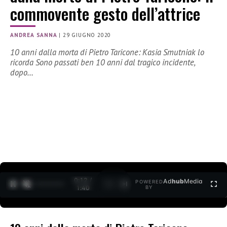
commovente gesto dell’attrice
ANDREA SANNA
|
29 GIUGNO 2020
10 anni dalla morta di Pietro Taricone: Kasia Smutniak lo
ricorda Sono passati ben 10 anni dal tragico incidente,
dopo…
0:12 /
Ad
hub
Media
POWERED
1
/
2
1:40
BY