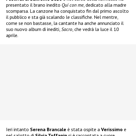
presentato il brano inedito
Qui con me
, dedicato alla madre
scomparsa. La canzone ha conquistato fin dal primo ascolto
il pubblico e sta già scalando le classifiche. Nel mentre,
come se non bastasse, la cantante ha anche annunciato il
suo nuovo album di inediti,
Sacro
, che vedrà la luce il 10
aprile.
Ieri intanto
Serena Brancale
è stata ospite a
Verissimo
e
nel salotto di
Silvia Toffanin
si è raccontata a cuore