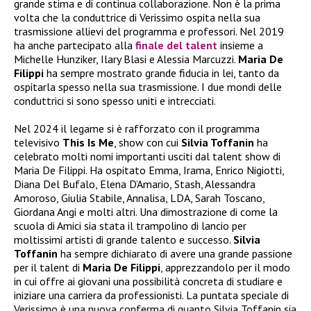
grande stima e di continua collaborazione. Non è la prima
volta che la conduttrice di Verissimo ospita nella sua
trasmissione allievi del programma e professori. Nel 2019
ha anche partecipato alla
finale del talent
insieme a
Michelle Hunziker, Ilary Blasi e Alessia Marcuzzi.
Maria De
Filippi
ha sempre mostrato grande fiducia in lei, tanto da
ospitarla spesso nella sua trasmissione. I due mondi delle
conduttrici si sono spesso uniti e intrecciati.
Nel 2024 il legame si è rafforzato con il programma
televisivo
This Is Me
, show con cui
Silvia Toffanin
ha
celebrato molti nomi importanti usciti dal talent show di
Maria De Filippi. Ha ospitato Emma, Irama, Enrico Nigiotti,
Diana Del Bufalo, Elena D’Amario, Stash, Alessandra
Amoroso, Giulia Stabile, Annalisa, LDA, Sarah Toscano,
Giordana Angi e molti altri. Una dimostrazione di come la
scuola di Amici sia stata il trampolino di lancio per
moltissimi artisti di grande talento e successo.
Silvia
Toffanin
ha sempre dichiarato di avere una grande passione
per il talent di
Maria De Filippi
, apprezzandolo per il modo
in cui offre ai giovani una possibilità concreta di studiare e
iniziare una carriera da professionisti. La puntata speciale di
Verissimo è una nuova conferma di quanto Silvia Toffanin sia