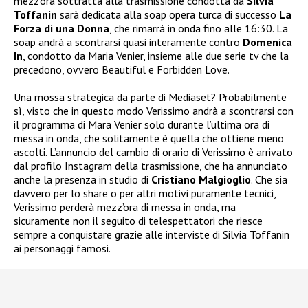
mezz’ora sottratta alla trasmissione condotta da
Silvia
Toffanin
sarà dedicata alla soap opera turca di successo
La
Forza di una Donna
, che rimarrà in onda fino alle 16:30. La
soap andrà a scontrarsi quasi interamente contro
Domenica
In
, condotto da Maria Venier, insieme alle due serie tv che la
precedono, ovvero Beautiful e Forbidden Love.
Una mossa strategica da parte di Mediaset? Probabilmente
sì, visto che in questo modo Verissimo andrà a scontrarsi con
il programma di Mara Venier solo durante l’ultima ora di
messa in onda, che solitamente è quella che ottiene meno
ascolti. L’annuncio del cambio di orario di Verissimo è arrivato
dal profilo Instagram della trasmissione, che ha annunciato
anche la presenza in studio di
Cristiano Malgioglio
. Che sia
davvero per lo share o per altri motivi puramente tecnici,
Verissimo perderà mezz’ora di messa in onda, ma
sicuramente non il seguito di telespettatori che riesce
sempre a conquistare grazie alle interviste di Silvia Toffanin
ai personaggi famosi.