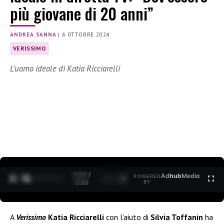
più giovane di 20 anni”
ANDREA SANNA
|
6 OTTOBRE 2024
VERISSIMO
L’uomo ideale di Katia Ricciarelli
0:30 /
Ad
hub
Media
POWERED
1
/
2
3:35
BY
A
Verissimo
Katia Ricciarelli
con l’aiuto di
Silvia Toffanin
ha