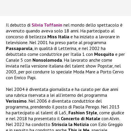
Il debutto di
Silvia Toffanin
nel mondo dello spettacolo è
avvenuto quando aveva solo 18 anni. Ha partecipato al
concorso di bellezza
Miss Italia
e ha iniziato a lavorare in
televisione. Nel 2001 ha preso parte al programma
Passaparola
, in qualità di Letterina, e nel 2002 ha
debuttato come conduttrice per Italia 1 con
Mosquito
e per
Canale 5 con
Nonsolomoda
. Ha lavorato anche come
inviata nella versione italiana del talent show Popstar, nel
2003, per poi condurre lo speciale Moda Mare a Porto Cervo
con Enrico Papi.
Nel 2004 è diventata giornalista e ha curato per due anni
una rubrica riservata a lei all’interno del programma
Verissimo
. Nel 2006 è diventata conduttrice del
programma, prendendo il posto di Paola Perego. Nel 2013
ha partecipato al talent di La5,
Fashion Style
, come giudice
e nel 2018 ha presentato il
Concerto di Natale
con Alvin.
Nel 2022 ha condotto
Striscia la Notizia
con Ezio Greggio
e in seguito ha condotto anche
This is Me
, speciale