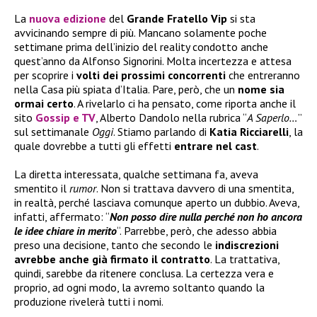
La
nuova edizione
del
Grande Fratello Vip
si sta
avvicinando sempre di più. Mancano solamente poche
settimane prima dell’inizio del reality condotto anche
quest’anno da Alfonso Signorini. Molta incertezza e attesa
per scoprire i
volti dei prossimi concorrenti
che entreranno
nella Casa più spiata d’Italia. Pare, però, che un
nome sia
ormai certo
. A rivelarlo ci ha pensato, come riporta anche il
sito
Gossip e TV
, Alberto Dandolo nella rubrica “
A Saperlo…
”
sul settimanale
Oggi
. Stiamo parlando di
Katia Ricciarelli
, la
quale dovrebbe a tutti gli effetti
entrare nel
cast
.
La diretta interessata, qualche settimana fa, aveva
smentito il
rumor
. Non si trattava davvero di una smentita,
in realtà, perché lasciava comunque aperto un dubbio. Aveva,
infatti, affermato: “
Non posso dire nulla perché non ho ancora
le idee chiare in merito
“. Parrebbe, però, che adesso abbia
preso una decisione, tanto che secondo le
indiscrezioni
avrebbe anche già firmato il contratto
. La trattativa,
quindi, sarebbe da ritenere conclusa. La certezza vera e
proprio, ad ogni modo, la avremo soltanto quando la
produzione rivelerà tutti i nomi.