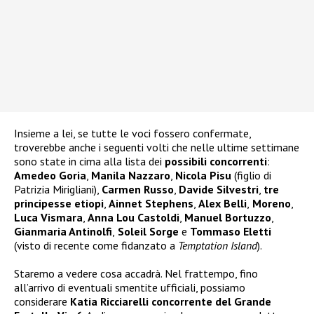
Insieme a lei, se tutte le voci fossero confermate,
troverebbe anche i seguenti volti che nelle ultime settimane
sono state in cima alla lista dei
possibili concorrenti
:
Amedeo Goria
,
Manila Nazzaro
,
Nicola Pisu
(figlio di
Patrizia Mirigliani),
Carmen Russo
,
Davide Silvestri
,
tre
principesse etiopi
,
Ainnet Stephens
,
Alex Belli
,
Moreno
,
Luca Vismara
,
Anna Lou Castoldi
,
Manuel Bortuzzo
,
Gianmaria Antinolfi
,
Soleil Sorge
e
Tommaso Eletti
(visto di recente come fidanzato a
Temptation Island
).
Staremo a vedere cosa accadrà. Nel frattempo, fino
all’arrivo di eventuali smentite ufficiali, possiamo
considerare
Katia Ricciarelli concorrente del Grande