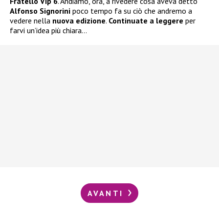
Fratello Vip 6
. Andiamo, ora, a rivedere cosa aveva detto
Alfonso Signorini
poco tempo fa su ciò che andremo a
vedere nella
nuova edizione
.
Continuate a leggere
per
farvi un’idea più chiara…
AVANTI