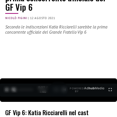
GF Vip 6
NICOLÒ FIGINI
|
12 AGOSTO 2021
Secondo le indiscrezioni Katia Ricciarelli sarebbe la prima
concorrente ufficiale del Grande Fratello Vip 6
0:27 /
Ad
hub
Media
POWERED
1
/
2
1:40
BY
GF Vip 6: Katia Ricciarelli nel cast