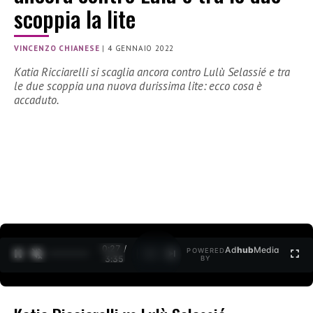
scoppia la lite
VINCENZO CHIANESE
|
4 GENNAIO 2022
Katia Ricciarelli si scaglia ancora contro Lulù Selassié e tra
le due scoppia una nuova durissima lite: ecco cosa è
accaduto.
0:27 /
Ad
hub
Media
POWERED
1
/
2
3:35
BY