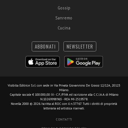
Gossip
Sanremo
Cucina
ABBONATI
NEWSLETTER
Visibilia Editrice S.r.l.
con sede in Via Privata Giovannino De Grassi 12/12A, 20123
Milano.
Capitale sociale € 100.000,00 I.V. - C.F./P.IVA ed iscrizione alla C.C.I.A.A. di Milano
N.10269990965 - REA MI-2519578.
Novella 2000 © 2026. Iscritta al ROC con il n.37767. Tutti i diritti di proprietà
letteraria ed artistica riservati.
CONTATTI