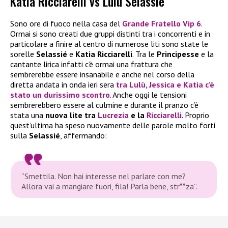
Katia Ricciarelli vs Lulù Selassié
Sono ore di fuoco nella casa del
Grande Fratello Vip 6
.
Ormai si sono creati due gruppi distinti tra i concorrenti e in
particolare a finire al centro di numerose liti sono state le
sorelle
Selassié
e
Katia Ricciarelli
. Tra le
Principesse
e la
cantante lirica infatti c’è ormai una frattura che
sembrerebbe essere insanabile e anche nel corso della
diretta andata in onda ieri sera
tra
Lulù
,
Jessica
e
Katia
c’è
stato un durissimo scontro
. Anche oggi le tensioni
sembrerebbero essere al culmine e durante il pranzo c’è
stata una
nuova lite tra
Lucrezia
e la
Ricciarelli
. Proprio
quest’ultima ha speso nuovamente delle parole molto forti
sulla
Selassié
, affermando:
“Smettila. Non hai interesse nel parlare con me?
Allora vai a mangiare fuori, fila! Parla bene, str**za”.