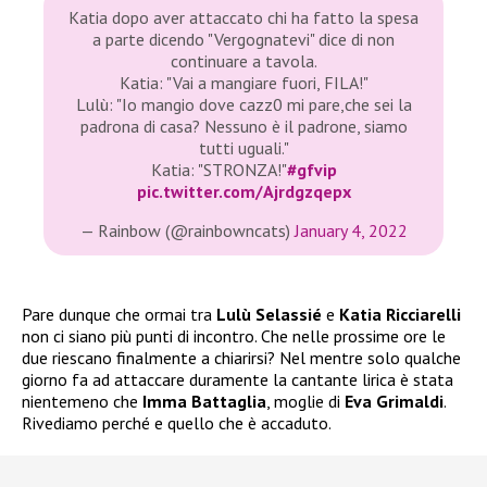
Katia dopo aver attaccato chi ha fatto la spesa
a parte dicendo "Vergognatevi" dice di non
continuare a tavola.
Katia: "Vai a mangiare fuori, FILA!"
Lulù: "Io mangio dove cazz0 mi pare,che sei la
padrona di casa? Nessuno è il padrone, siamo
tutti uguali."
Katia: "STRONZA!"
#gfvip
pic.twitter.com/Ajrdgzqepx
— Rainbow (@rainbowncats)
January 4, 2022
Pare dunque che ormai tra
Lulù Selassié
e
Katia Ricciarelli
non ci siano più punti di incontro. Che nelle prossime ore le
due riescano finalmente a chiarirsi? Nel mentre solo qualche
giorno fa ad attaccare duramente la cantante lirica è stata
nientemeno che
Imma Battaglia
, moglie di
Eva Grimaldi
.
Rivediamo perché e quello che è accaduto.