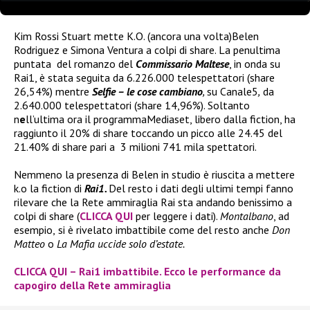
Kim Rossi Stuart mette K.O. (ancora una volta)Belen
Rodriguez e Simona Ventura a colpi di share. La penultima
puntata del romanzo del
Commissario Maltese
, in onda su
Rai1, è stata seguita da 6.226.000 telespettatori (share
26,54%) mentre
Selfie – le cose cambiano
,
su Canale5
,
da
2.640.000 telespettatori (share 14,96%). Soltanto
n
e
ll’ultima ora il programmaMediaset, libero dalla fiction, ha
raggiunto il 20% di share toccando un picco alle 24.45 del
21.40% di share pari a 3 milioni 741 mila spettatori.
Nemmeno la presenza di Belen in studio è riuscita a mettere
k.o la fiction di
Rai1.
Del resto i dati degli ultimi tempi fanno
rilevare che la Rete ammiraglia Rai sta andando benissimo a
colpi di share (
CLICCA QUI
per leggere i dati).
Montalbano
, ad
esempio,
si è rivelato imbattibile come del resto anche
Don
Matteo
o
La Mafia uccide solo d’estate.
CLICCA QUI – Rai1 imbattibile. Ecco le performance da
capogiro della Rete ammiraglia