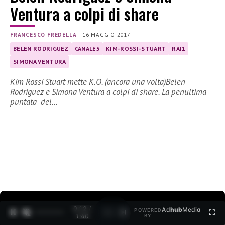
Ventura a colpi di share
FRANCESCO FREDELLA
|
16 MAGGIO 2017
BELEN RODRIGUEZ
CANALE5
KIM-ROSSI-STUART
RAI1
SIMONA VENTURA
Kim Rossi Stuart mette K.O. (ancora una volta)Belen
Rodriguez e Simona Ventura a colpi di share. La penultima
puntata del…
0:13 /
Ad
hub
Media
POWERED
1
/
2
1:40
BY