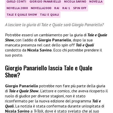
CARLO CONTI
GIORGIO PANARIELLO
NICOLA SAVINO
NOVELLA
NOVELLA 2000
NOVELLA2000
RAI
RAI 1
SPIN OFF
TALE E QUALE SHOW
TALI E QUALI
A lasciare la giuria di Tale e Quale sarà Giorgio Panariello?
Potrebbe esserci un cambiamento per la giuria di
Tale e Quale
Show,
con l’addio di
Giorgio Panariello
, dopo la sua
mancata presenza nel cast dello spin off
Tali e Quali
condotto da
Nicola Savino
. Ecco chi potrebbe prendere il
suo posto.
Giorgio Panariello lascia Tale e Quale
Show?
Giorgio Panariello
potrebbe non fare più parte della giuria
di
Tale e Quale Show
.
L’attore e comico, che aveva ricoperto il
ruolo di giudice per diverse stagioni, non è stato
riconfermato per la nuova edizione del programma
Tali e
Quali.
La notizia è stata confermata durante un’ospitata di
Nicola Savino
a
TvTalk
, dove è stato svelato che al suo