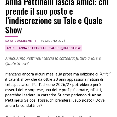
Anna Pettinelli lascia Amici: chi
prende il suo posto e
l’indiscrezione su Tale e Quale
Show
SARA GUGLIELMETTI
|
29 GIUGNO 2026
AMICI
ANNA PETTINELLI
TALE E QUALE SHOW
Amici, Anna Pettinelli lascia la cattedra: futuro a Tale e
Quale Show?
Mancano ancora alcuni mesi alla prossima edizione di
“Amici
“,
il talent show che da oltre 20 anni appassiona milioni di
telespettatori. Per l’edizione 2026/27 potrebbero però
esserci delle sorprese, una delle prof più amate, infatti,
potrebbe lasciare la cattedra. Stiamo parlando di
Anna
Pettinell
i. Se così fosse, chi prenderà il suo posto? Dove
andrà la conduttrice?