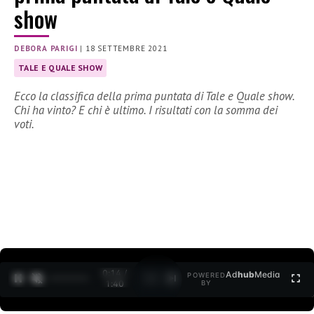
show
DEBORA PARIGI
|
18 SETTEMBRE 2021
TALE E QUALE SHOW
Ecco la classifica della prima puntata di Tale e Quale show.
Chi ha vinto? E chi è ultimo. I risultati con la somma dei
voti.
0:15 /
Ad
hub
Media
POWERED
1
/
2
1:40
BY