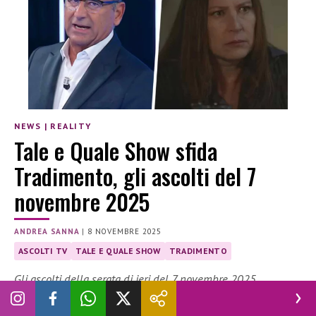
NEWS
|
REALITY
Tale e Quale Show sfida
Tradimento, gli ascolti del 7
novembre 2025
ANDREA SANNA
|
8 NOVEMBRE 2025
ASCOLTI TV
TALE E QUALE SHOW
TRADIMENTO
Gli ascolti della serata di ieri del 7 novembre 2025
Sfida importante del
venerdì
sera tra
Tale e Quale Show