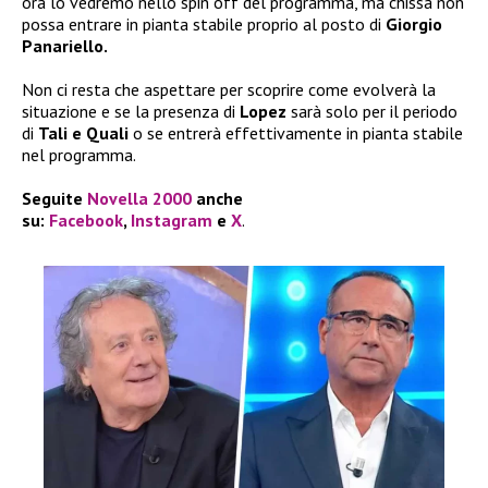
ora lo vedremo nello spin off del programma, ma chissà non
possa entrare in pianta stabile proprio al posto di
Giorgio
Panariello.
Non ci resta che aspettare per scoprire come evolverà la
situazione e se la presenza di
Lopez
sarà solo per il periodo
di
Tali e Quali
o se entrerà effettivamente in pianta stabile
nel programma.
Seguite
Novella 2000
anche
su:
Facebook
,
Instagram
e
X
.