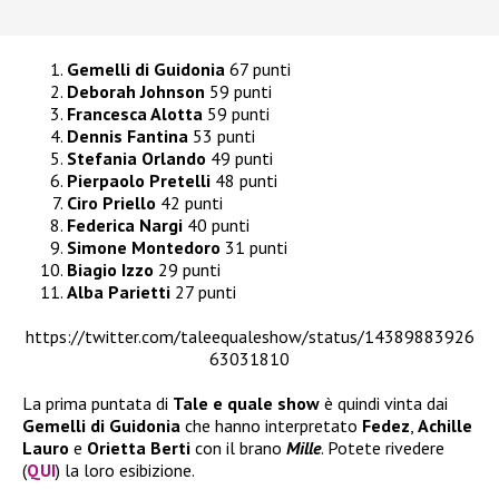
Gemelli di Guidonia
67 punti
Deborah Johnson
59 punti
Francesca Alotta
59 punti
Dennis Fantina
53 punti
Stefania Orlando
49 punti
Pierpaolo Pretelli
48 punti
Ciro Priello
42 punti
Federica Nargi
40 punti
Simone Montedoro
31 punti
Biagio Izzo
29 punti
Alba Parietti
27 punti
https://twitter.com/taleequaleshow/status/14389883926
63031810
La prima puntata di
Tale e quale show
è quindi vinta dai
Gemelli di Guidonia
che hanno interpretato
Fedez
,
Achille
Lauro
e
Orietta Berti
con il brano
Mille
. Potete rivedere
(
QUI
) la loro esibizione.