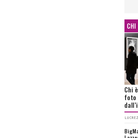
CHI
Chi 
foto
dall
LUCREZ
BigMa
Lazze