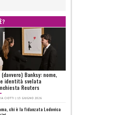
 È?
è (davvero) Banksy: nome,
 e identità svelata
’inchiesta Reuters
IA CIOTTI | 13 GIUGNO 2026
ma, chi è la fidanzata Lodovica
rini