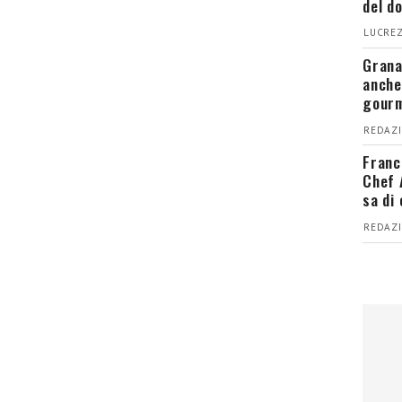
del d
LUCREZ
Grana
anche
gour
REDAZI
Franc
Chef 
sa di
REDAZI