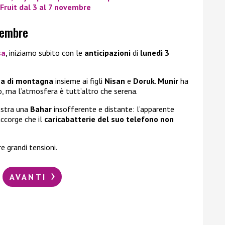
n Fruit dal 3 al 7 novembre
vembre
sa
, iniziamo subito con le
anticipazioni
di
lunedì 3
sa di montagna
insieme ai figli
Nisan
e
Doruk
.
Munir
ha
o, ma l’atmosfera è tutt’altro che serena.
stra una
Bahar
insofferente e distante: l’apparente
accorge che il
caricabatterie del suo telefono non
e grandi tensioni.
AVANTI