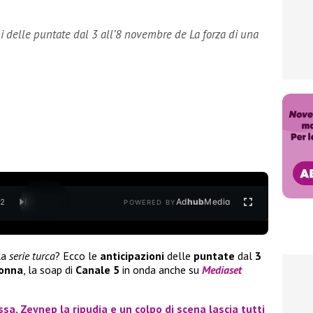
oni delle puntate dal 3 all’8 novembre de La forza di una
Ad
hub
Media
/
2
POWERED BY
la
serie turca
? Ecco le
anticipazioni
delle
puntate
dal
3
donna
, la soap di
Canale 5
in onda anche su
Mediaset
sa, Zeynep la ripudia e un colpo di scena lascia tutti