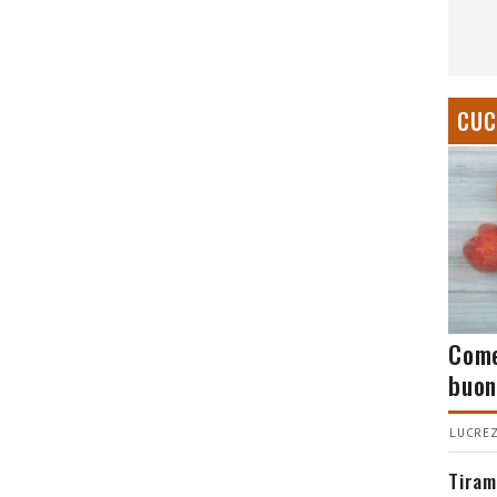
CUC
Come
buon
LUCREZ
Tiram