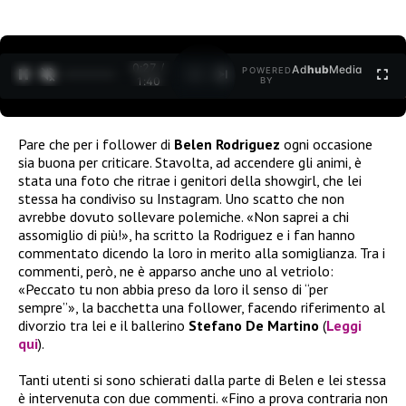
0:27 /
Ad
hub
Media
POWERED
1
/
2
1:40
BY
Pare che per i follower di
Belen Rodriguez
ogni occasione
sia buona per criticare. Stavolta, ad accendere gli animi, è
stata una foto che ritrae i genitori della showgirl, che lei
stessa ha condiviso su Instagram. Uno scatto che non
avrebbe dovuto sollevare polemiche. «Non saprei a chi
assomiglio di più!», ha scritto la Rodriguez e i fan hanno
commentato dicendo la loro in merito alla somiglianza. Tra i
commenti, però, ne è apparso anche uno al vetriolo:
«Peccato tu non abbia preso da loro il senso di “per
sempre”», la bacchetta una follower, facendo riferimento al
divorzio tra lei e il ballerino
Stefano De Martino
(
Leggi
qui
).
Tanti utenti si sono schierati dalla parte di Belen e lei stessa
è intervenuta con due commenti. «Fino a prova contraria non