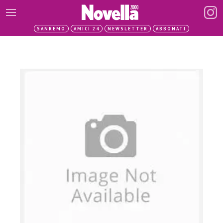
SANREMO
AMICI 24
NEWSLETTER
ABBONATI