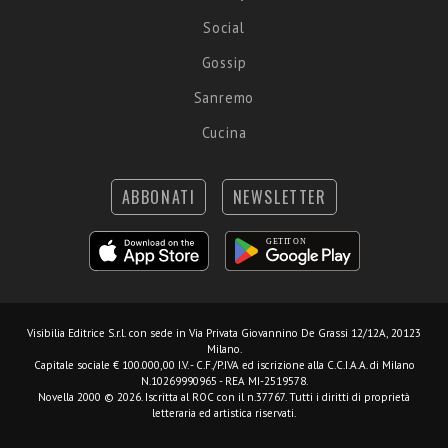
Social
Gossip
Sanremo
Cucina
ABBONATI
NEWSLETTER
Visibilia Editrice S.r.l.
con sede in Via Privata Giovannino De Grassi 12/12A, 20123
Milano.
Capitale sociale € 100.000,00 I.V. - C.F./P.IVA ed iscrizione alla C.C.I.A.A. di Milano
N.10269990965 - REA MI-2519578.
Novella 2000 © 2026. Iscritta al ROC con il n.37767. Tutti i diritti di proprietà
letteraria ed artistica riservati.