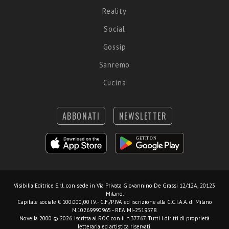
Reality
Social
Gossip
Sanremo
Cucina
ABBONATI
NEWSLETTER
Visibilia Editrice S.r.l.
con sede in Via Privata Giovannino De Grassi 12/12A, 20123
Milano.
Capitale sociale € 100.000,00 I.V. - C.F./P.IVA ed iscrizione alla C.C.I.A.A. di Milano
N.10269990965 - REA MI-2519578.
Novella 2000 © 2026. Iscritta al ROC con il n.37767. Tutti i diritti di proprietà
letteraria ed artistica riservati.