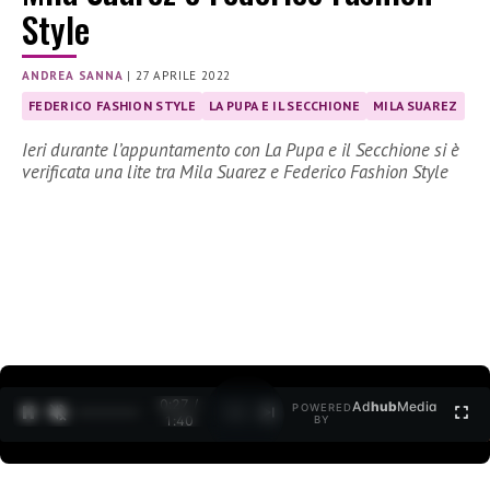
Style
ANDREA SANNA
|
27 APRILE 2022
FEDERICO FASHION STYLE
LA PUPA E IL SECCHIONE
MILA SUAREZ
Ieri durante l’appuntamento con La Pupa e il Secchione si è
verificata una lite tra Mila Suarez e Federico Fashion Style
0:27 /
Ad
hub
Media
POWERED
1
/
2
1:40
BY