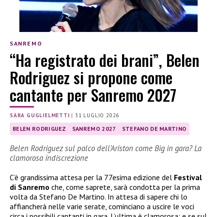
SANREMO
“Ha registrato dei brani”, Belen
Rodriguez si propone come
cantante per Sanremo 2027
SARA GUGLIELMETTI
|
31 LUGLIO 2026
BELEN RODRIGUEZ
SANREMO 2027
STEFANO DE MARTINO
Belen Rodriguez sul palco dell’Ariston come Big in gara? La
clamorosa indiscrezione
C’è grandissima attesa per la 77esima edizione del
Festival
di Sanremo
che, come saprete, sarà condotta per la prima
volta da Stefano De Martino. In attesa di sapere chi lo
affiancherà nelle varie serate, cominciano a uscire le voci
circa i possibili cantanti in gara. L’ultima è clamorosa: e se sul