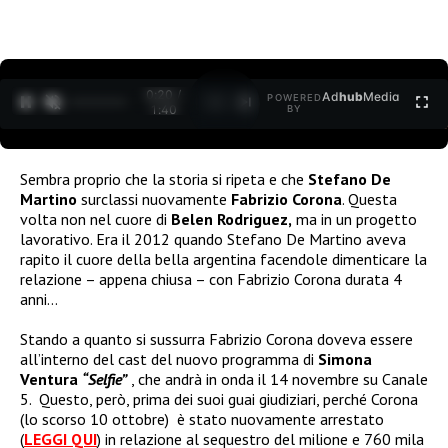
0:21 /
Ad
hub
Media
POWERED
1
/
2
1:40
BY
Sembra proprio che la storia si ripeta e che
Stefano De
Martino
surclassi nuovamente
Fabrizio Corona
. Questa
volta non nel cuore di
Belen Rodriguez,
ma in un progetto
lavorativo. Era il 2012 quando Stefano De Martino aveva
rapito il cuore della bella argentina facendole dimenticare la
relazione – appena chiusa – con Fabrizio Corona durata 4
anni…
Stando a quanto si sussurra Fabrizio Corona doveva essere
all’interno del cast del nuovo programma di
Simona
Ventura
“Selfie”
, che andrà in onda il 14 novembre su Canale
5. Questo, però, prima dei suoi guai giudiziari, perché Corona
(lo scorso 10 ottobre) è stato nuovamente arrestato
(
LEGGI QUI
) in relazione al sequestro del milione e 760 mila