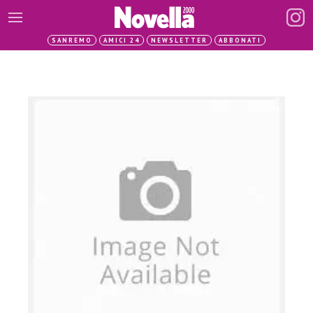
SANREMO
AMICI 24
NEWSLETTER
ABBONATI