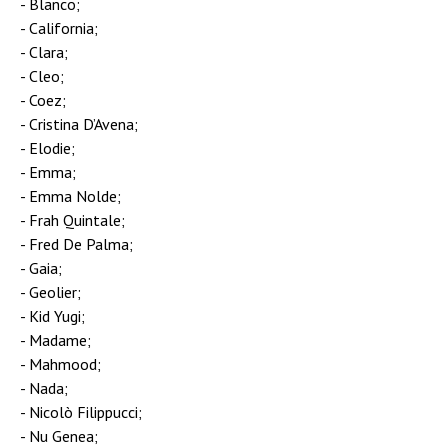
Blanco;
California;
Clara;
Cleo;
Coez;
Cristina D’Avena;
Elodie;
Emma;
Emma Nolde;
Frah Quintale;
Fred De Palma;
Gaia;
Geolier;
Kid Yugi;
Madame;
Mahmood;
Nada;
Nicolò Filippucci;
Nu Genea;