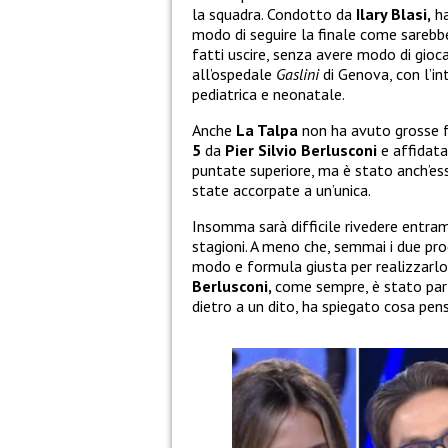
la squadra. Condotto da
Ilary Blasi,
ha
modo di seguire la finale come sarebbe
fatti uscire, senza avere modo di gioc
all’ospedale
Gaslini
di Genova, con l’in
pediatrica e neonatale.
Anche
La Talpa
non ha avuto grosse 
5
da
Pier Silvio Berlusconi
e affidat
puntate superiore, ma è stato anch’es
state accorpate a un’unica.
Insomma sarà difficile rivedere entra
stagioni. A meno che, semmai i due proge
modo e formula giusta per realizzarlo
Berlusconi,
come sempre, è stato part
dietro a un dito, ha spiegato cosa pen