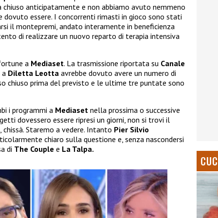
 chiuso anticipatamente e non abbiamo avuto nemmeno
 dovuto essere. I concorrenti rimasti in gioco sono stati
arsi il montepremi, andato interamente in beneficienza
tento di realizzare un nuovo reparto di terapia intensiva
fortune a
Mediaset
. La trasmissione riportata su
Canale
a a
Diletta Leotta
avrebbe dovuto avere un numero di
so chiuso prima del previsto e le ultime tre puntate sono
mbi i programmi a
Mediaset
nella prossima o successive
tti dovessero essere ripresi un giorni, non si trovi il
, chissà. Staremo a vedere. Intanto
Pier Silvio
icolarmente chiaro sulla questione e, senza nascondersi
sa di
The Couple
e
La Talpa.
CUC