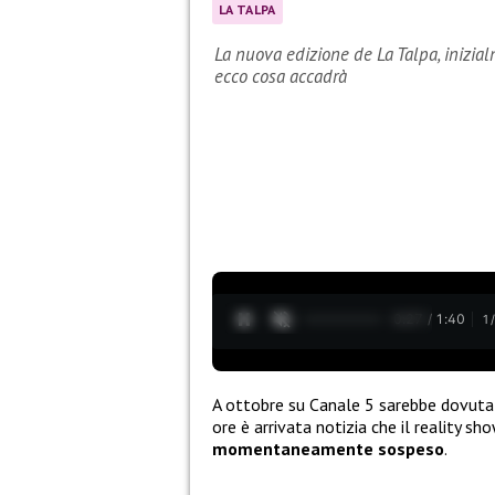
LA TALPA
La nuova edizione de La Talpa, inizial
ecco cosa accadrà
0:28 / 1:40
1
A ottobre su Canale 5 sarebbe dovuta 
ore è arrivata notizia che il reality sh
momentaneamente sospeso
.