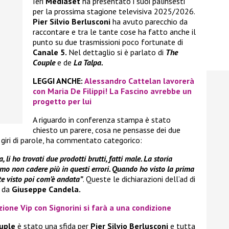
Ieri
Mediaset
ha presentato i suoi palinsesti
per la prossima stagione televisiva 2025/2026.
Pier Silvio Berlusconi
ha avuto parecchio da
raccontare e tra le tante cose ha fatto anche il
punto su due trasmissioni poco fortunate di
Canale 5.
Nel dettaglio si è parlato di
The
Couple
e de
La Talpa.
LEGGI ANCHE:
Alessandro Cattelan lavorerà
con Maria De Filippi! La Fascino avrebbe un
progetto per lui
A riguardo in conferenza stampa è stato
chiesto un parere, cosa ne pensasse dei due
 giri di parole, ha commentato categorico:
li ho trovati due prodotti brutti, fatti male. La storia
o non cadere più in questi errori. Quando ho visto la prima
ete visto poi com’è andata”
. Queste le dichiarazioni dell’ad di
o da
Giuseppe Candela.
zione Vip con Signorini si farà a una condizione
uple
è stato una sfida per
Pier Silvio Berlusconi
e tutta