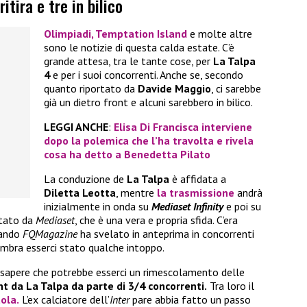
itira e tre in bilico
Olimpiadi
,
Temptation Island
e molte altre
sono le notizie di questa calda estate. C’è
grande attesa, tra le tante cose, per
La Talpa
4
e per i suoi concorrenti. Anche se, secondo
quanto riportato da
Davide Maggio
, ci sarebbe
già un dietro front e alcuni sarebbero in bilico.
LEGGI ANCHE
:
Elisa Di Francisca interviene
dopo la polemica che l’ha travolta e rivela
cosa ha detto a Benedetta Pilato
La conduzione de
La Talpa
è affidata a
Diletta Leotta
, mentre
la trasmissione
andrà
inizialmente in onda su
Mediaset Infinity
e poi su
tato da
Mediaset
, che è una vera e propria sfida. C’era
uando
FQMagazine
ha svelato in anteprima in concorrenti
embra esserci stato qualche intoppo.
 sapere che potrebbe esserci un rimescolamento delle
ont da La Talpa da parte di 3/4 concorrenti.
Tra loro il
ola.
L’ex calciatore dell’
Inter
pare abbia fatto un passo