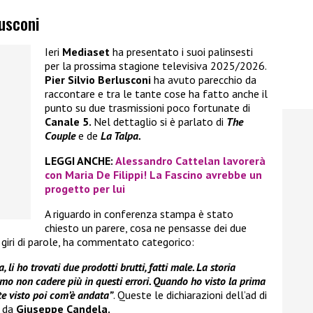
lusconi
Ieri
Mediaset
ha presentato i suoi palinsesti
per la prossima stagione televisiva 2025/2026.
Pier Silvio Berlusconi
ha avuto parecchio da
raccontare e tra le tante cose ha fatto anche il
punto su due trasmissioni poco fortunate di
Canale 5.
Nel dettaglio si è parlato di
The
Couple
e de
La Talpa.
LEGGI ANCHE:
Alessandro Cattelan lavorerà
con Maria De Filippi! La Fascino avrebbe un
progetto per lui
A riguardo in conferenza stampa è stato
chiesto un parere, cosa ne pensasse dei due
 giri di parole, ha commentato categorico:
li ho trovati due prodotti brutti, fatti male. La storia
o non cadere più in questi errori. Quando ho visto la prima
ete visto poi com’è andata”
. Queste le dichiarazioni dell’ad di
o da
Giuseppe Candela.