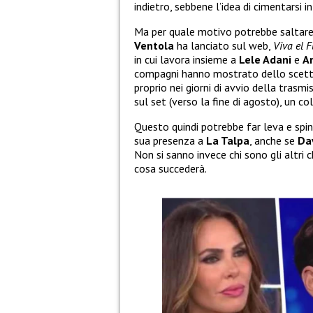
indietro, sebbene l’idea di cimentarsi i
Ma per quale motivo potrebbe saltare
Ventola
ha lanciato sul web,
Viva el F
in cui lavora insieme a
Lele Adani
e
A
compagni hanno mostrato dello scetti
proprio nei giorni di avvio della trasmi
sul set (verso la fine di agosto), un c
Questo quindi potrebbe far leva e spi
sua presenza a
La Talpa
, anche se
Da
Non si sanno invece chi sono gli altri
cosa succederà.