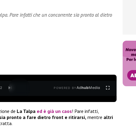
lpa. Pare infatti che un concorrente sia pronto al dietro
Ad
hub
Media
/
2
POWERED BY
zione de
La Talpa
ed è già un
caos
! Pare infatti,
ia pronto a fare dietro front e ritirarsi,
mentre
altri
 tratta.