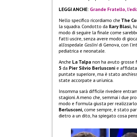
LEGGI ANCHE
:
Grande Fratello, l’edi
Nello specifico ricordiamo che
The Co
la squadra. Condotto da
Ilary Blasi,
ha
modo di seguire la finale come sarebbe
fatti uscire, senza avere modo di gioc
all’ospedale
Gaslini
di Genova, con l’in
pediatrica e neonatale.
Anche
La Talpa
non ha avuto grosse 
5
da
Pier Silvio Berlusconi
e affidat
puntate superiore, ma è stato anch’es
state accorpate a un’unica.
Insomma sarà difficile rivedere entra
stagioni. A meno che, semmai i due proge
modo e formula giusta per realizzarlo
Berlusconi,
come sempre, è stato part
dietro a un dito, ha spiegato cosa pen