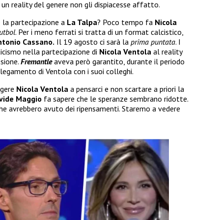
n un reality del genere non gli dispiacesse affatto.
 la partecipazione a
La Talpa
? Poco tempo fa
Nicola
utbol
. Per i meno ferrati si tratta di un format calcistico,
ntonio Cassano.
Il 19 agosto ci sarà la
prima puntata
. I
cismo nella partecipazione di
Nicola Ventola
al reality
ssione.
Fremantle
aveva però garantito, durante il periodo
ollegamento di Ventola con i suoi colleghi.
ngere
Nicola Ventola
a pensarci e non scartare a priori la
vide Maggio
fa sapere che le speranze sembrano ridotte.
 che avrebbero avuto dei ripensamenti. Staremo a vedere