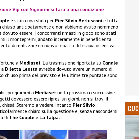
zione Vip con Signorini si farà a una condizione
uple
è stato una sfida per
Pier Silvio Berlusconi
e tutta
 chiuso anticipatamente e non abbiamo avuto nemmeno
 dovuto essere. I concorrenti rimasti in gioco sono stati
arsi il montepremi, andato interamente in beneficienza
tento di realizzare un nuovo reparto di terapia intensiva
fortune a
Mediaset
. La trasmissione riportata su
Canale
a a
Diletta Leotta
avrebbe dovuto avere un numero di
so chiuso prima del previsto e le ultime tre puntate sono
mbi i programmi a
Mediaset
nella prossima o successive
tti dovessero essere ripresi un giorni, non si trovi il
, chissà. Staremo a vedere. Intanto
Pier Silvio
CUC
icolarmente chiaro sulla questione e, senza nascondersi
sa di
The Couple
e
La Talpa.