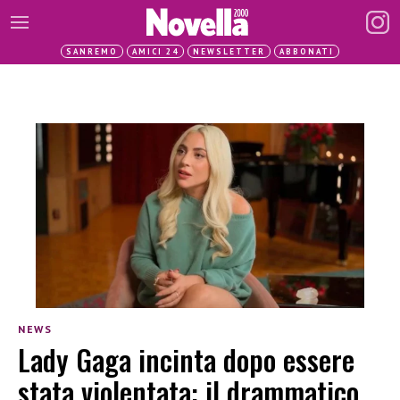
SANREMO
AMICI 24
NEWSLETTER
ABBONATI
NEWS
Lady Gaga incinta dopo essere
stata violentata: il drammatico