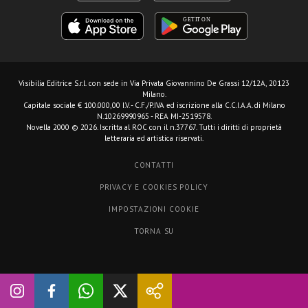
Visibilia Editrice S.r.l.
con sede in Via Privata Giovannino De Grassi 12/12A, 20123
Milano.
Capitale sociale € 100.000,00 I.V. - C.F./P.IVA ed iscrizione alla C.C.I.A.A. di Milano
N.10269990965 - REA MI-2519578.
Novella 2000 © 2026. Iscritta al ROC con il n.37767. Tutti i diritti di proprietà
letteraria ed artistica riservati.
CONTATTI
PRIVACY E COOKIES POLICY
IMPOSTAZIONI COOKIE
TORNA SU