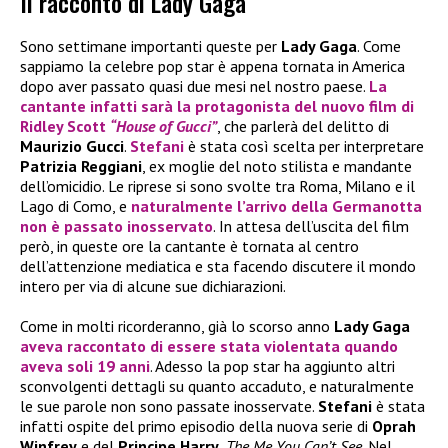
Il racconto di Lady Gaga
Sono settimane importanti queste per
Lady Gaga
. Come
sappiamo la celebre pop star è appena tornata in America
dopo aver passato quasi due mesi nel nostro paese.
La
cantante infatti sarà la protagonista del nuovo film di
Ridley Scott
“House of Gucci”
, che parlerà del delitto di
Maurizio Gucci
.
Stefani
è stata così scelta per interpretare
Patrizia Reggiani
, ex moglie del noto stilista e mandante
dell’omicidio. Le riprese si sono svolte tra Roma, Milano e il
Lago di Como, e
naturalmente l’arrivo della
Germanotta
non è passato inosservato
. In attesa dell’uscita del film
però, in queste ore la cantante è tornata al centro
dell’attenzione mediatica e sta facendo discutere il mondo
intero per via di alcune sue dichiarazioni.
Come in molti ricorderanno, già lo scorso anno
Lady Gaga
aveva raccontato di essere stata violentata quando
aveva soli 19 anni
. Adesso la pop star ha aggiunto altri
sconvolgenti dettagli su quanto accaduto, e naturalmente
le sue parole non sono passate inosservate.
Stefani
è stata
infatti ospite del primo episodio della nuova serie di
Oprah
Winfrey
e del
Principe Harry
,
The Me You Can’t See
. Nel