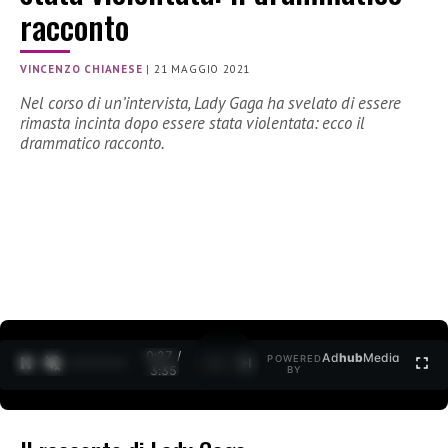
racconto
VINCENZO CHIANESE
|
21 MAGGIO 2021
Nel corso di un’intervista, Lady Gaga ha svelato di essere
rimasta incinta dopo essere stata violentata: ecco il
drammatico racconto.
0:27 /
Ad
hub
Media
POWERED
1
/
2
3:35
BY