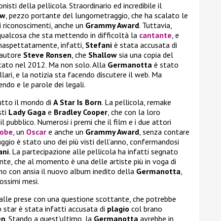
nisti della pellicola. Straordinario ed incredibile il
ow
, pezzo portante del lungometraggio, che ha scalato le
ari riconoscimenti, anche un
Grammy Award
. Tuttavia,
qualcosa che sta mettendo in difficoltà la
cantante
, e
Inaspettatamente, infatti,
Stefani
è stata accusata di
tautore
Steve Ronsen
, che
Shallow
sia una copia del
icato nel 2012. Ma non solo. Alla
Germanotta
è stato
llari, e la notizia sta facendo discutere il web. Ma
do e le parole dei legali.
utto il mondo di
A Star Is Born
. La pellicola, remake
sti
Lady Gaga
e
Bradley Cooper
, che con la loro
 pubblico. Numerosi i premi che il film e i due attori
lobe
, un
Oscar
e anche un
Grammy Award
, senza contare
aggio è stato uno dei più visti dell’anno, confermandosi
ani
. La partecipazione alle pellicola ha infatti segnato
ante, che al momento è una delle artiste più in voga di
no con ansia il nuovo album inedito della
Germanotta
,
rossimi mesi.
alle prese con una questione scottante, che potrebbe
p star è stata infatti accusata di
plagio
col brano
en
. Stando a quest’ultimo, la
Germanotta
avrebbe in