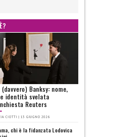
 È?
è (davvero) Banksy: nome,
 e identità svelata
’inchiesta Reuters
IA CIOTTI | 13 GIUGNO 2026
ma, chi è la fidanzata Lodovica
rini