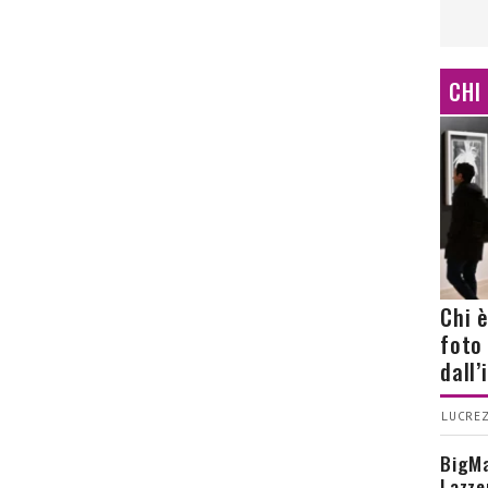
CHI
Chi 
foto
dall
LUCREZ
BigMa
Lazze