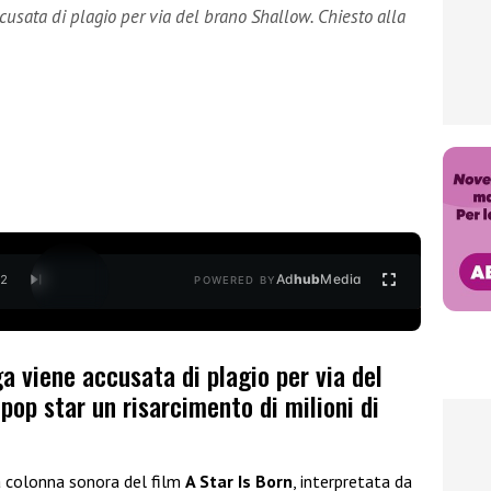
sata di plagio per via del brano Shallow. Chiesto alla
Ad
hub
Media
/
2
POWERED BY
 viene accusata di plagio per via del
pop star un risarcimento di milioni di
a colonna sonora del film
A Star Is Born
, interpretata da