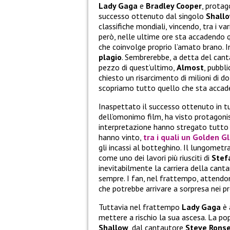
Lady Gaga
e
Bradley Cooper
, protago
successo ottenuto dal singolo
Shall
classifiche mondiali, vincendo, tra i v
però, nelle ultime ore sta accadendo 
che coinvolge proprio l’amato brano. 
plagio
. Sembrerebbe, a detta del can
pezzo di quest’ultimo,
Almost
, pubbl
chiesto un risarcimento di milioni di do
scopriamo tutto quello che sta accaden
Inaspettato il successo ottenuto in t
dell’omonimo film, ha visto protagoni
interpretazione hanno stregato tutto il
hanno vinto,
tra i quali un
Golden G
gli incassi al botteghino. Il lungometr
come uno dei lavori più riusciti di
Stef
inevitabilmente la carriera della cant
sempre. I fan, nel frattempo, attendo
che potrebbe arrivare a sorpresa nei p
Tuttavia nel frattempo
Lady Gaga
è 
mettere a rischio la sua ascesa. La po
Shallow
, dal cantautore
Steve Rons