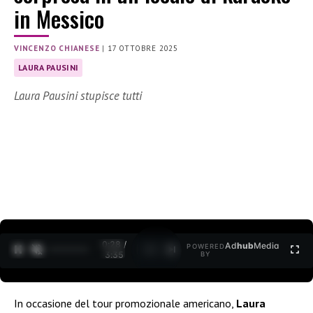
in Messico
VINCENZO CHIANESE
|
17 OTTOBRE 2025
LAURA PAUSINI
Laura Pausini stupisce tutti
0:29 /
Ad
hub
Media
POWERED
1
/
2
3:35
BY
In occasione del tour promozionale americano,
Laura