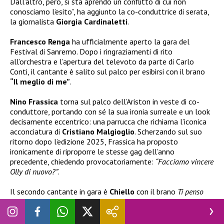
Dall’altro, però, si sta aprendo un conflitto di cui non
conosciamo l’esito”, ha aggiunto la co-conduttrice di serata,
la giornalista
Giorgia Cardinaletti
.
Francesco Renga
ha ufficialmente aperto la gara del
Festival di Sanremo. Dopo i ringraziamenti di rito
all’orchestra e l’apertura del televoto da parte di Carlo
Conti, il cantante è salito sul palco per esibirsi con il brano
“Il meglio di me”
.
Nino Frassica
torna sul palco dell’Ariston in veste di co-
conduttore, portando con sé la sua ironia surreale e un look
decisamente eccentrico: una parrucca che richiama l’iconica
acconciatura di
Cristiano Malgioglio
. Scherzando sul suo
ritorno dopo l’edizione 2025, Frassica ha proposto
ironicamente di riproporre le stesse gag dell’anno
precedente, chiedendo provocatoriamente:
“Facciamo vincere
Olly di nuovo?”
.
Il secondo cantante in gara è
Chiello
con il brano
Ti penso
sempre
.
Raf
è salito sul palco per presentare il brano
“Ora e per