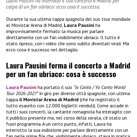
Laura Pausini ha interrotto il suo concerto a Madrid per
colpa di un fan ubriaco: ecco cosa è successo.
Durante la sua ultima tappa spagnola del suo tour mondiale
al Movistar Arena di Madrid,
Laura Pausini
ha
improvvisamente fermato la musica per parlare
direttamente con un fan visibilmente ubriaco. Il tutto è
stato ripreso, con i video che sono subito diventati virali. Ma
ecco cosa è successo nel dettaglio.
Laura Pausini ferma il concerto a Madrid
per un fan ubriaco: cosa è successo
Laura Pausini
ha portato il suo
“Io Canto / Yo Canto World
Tour 2026-2027”
in giro per diverse città spagnole, con ultima
tappa
il Movistar Arena di Madrid
(che ha registrato il
tutto esaurito con 12.000 biglietti venduti). Come accade in
tutti i suoi concerti, la cantante romagnola ha interagito con
il pubblico presente ma, nel corso della serata, c’è stato un
fuori programma. A un certo punto, infatti, Laura ha
interrotto la sua esibizione per parlare direttamente con un
fan nelle prime file che, visibilmente ubriaco, stava in pratica