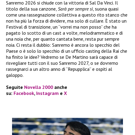
Sanremo 2026 si chiude con la vittoria di Sal Da Vinci. Il
titolo della sua canzone,
Sarà per sempre sì
, suona quasi
come una rassegnazione collettiva a questo rito stanco che
non ha più la forza di dividere, ma solo di cullare. È stato un
Festival di transizione, un “vorrei ma non posso” che ha
pagato lo scotto di un cast a volte, melodrammatico e di
una noia che, per quanto cantata bene, resta pur sempre
noia. Ci resta il dubbio: Sanremo è ancora lo specchio del
Paese o è solo lo specchio di un ufficio casting della Rai che
ha finito le idee? Vedremo se De Martino sarà capace di
risvegliare tutti con il suo Sanremo 2027, o se dovremo
rassegnarci a un altro anno di “Repupplica” e ospiti al
galoppo.
Seguite
Novella 2000
anche
su:
Facebook
,
Instagram
e
X