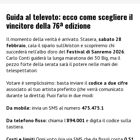
Guida al televoto: ecco come scegliere il
vincitore della 76ª edizione
Il momento della verità è arrivato. Stasera,
sabato 28
febbraio
, cala il sipario sull’Ariston e scopriremo chi
succederà nell’albo d’oro del
Festival di Sanremo 2026
.
Carlo Conti guiderà la lunga maratona dei 30 Big, ma il
pezzo forte della serata sarà il potere nelle mani dei
telespettatori.
Votare è semplicissimo: basta inviare il
codice a due cifre
associato al tuo artista preferito (che verrà comunicato
durante la diretta). Puoi farlo in due modi:
Da mobile:
invia un SMS al numero
475.475.1
Da telefono fisso:
chiama l’
894.001
e digita il codice sulla
tastiera.
Costi e limiti
Ogni voto (sia via SMS che da fisso) costa
0,51