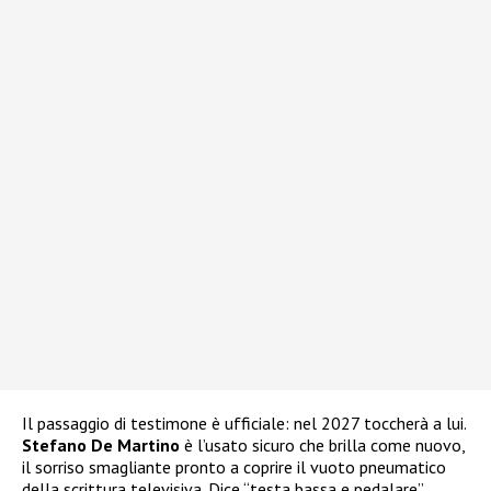
Il passaggio di testimone è ufficiale: nel 2027 toccherà a lui.
Stefano
De Martino
è l’usato sicuro che brilla come nuovo,
il sorriso smagliante pronto a coprire il vuoto pneumatico
della scrittura televisiva. Dice “testa bassa e pedalare”.