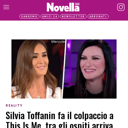
SANREMO
AMICI 24
NEWSLETTER
ABBONATI
REALITY
Silvia Toffanin fa il colpaccio a
This Is Me, tra gli ospiti arriva…