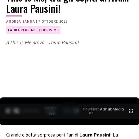
Laura Pausini!
ANDREA SANNA
|
7 OTTOBRE 2025
LAURA PAUSINI
THIS IS ME
A This Is Me arriva… Laura Pausini!
0:15 /
Ad
hub
Media
POWERED
1
/
2
1:40
BY
Grande e bella sorpresa per i fan di
Laura Pausini
! La