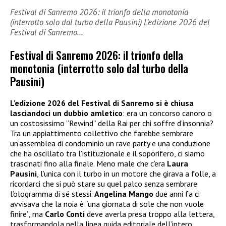
Festival di Sanremo 2026: il trionfo della monotonia
(interrotto solo dal turbo della Pausini) L’edizione 2026 del
Festival di Sanremo…
Festival di Sanremo 2026: il trionfo della
monotonia (interrotto solo dal turbo della
Pausini)
L’edizione 2026 del Festival di Sanremo si è chiusa
lasciandoci un dubbio amletico
: era un concorso canoro o
un costosissimo “Rewind” della Rai per chi soffre d’insonnia?
Tra un appiattimento collettivo che farebbe sembrare
un’assemblea di condominio un rave party e una conduzione
che ha oscillato tra l’istituzionale e il soporifero, ci siamo
trascinati fino alla finale. Meno male che c’era
Laura
Pausini
, l’unica con il turbo in un motore che girava a folle, a
ricordarci che si può stare su quel palco senza sembrare
l’ologramma di sé stessi.
Angelina Mango
due anni fa ci
avvisava che la noia è “una giornata di sole che non vuole
finire”, ma
Carlo Conti
deve averla presa troppo alla lettera,
trasformandola nella linea guida editoriale dell’intero