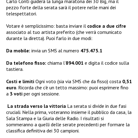
Carlo Conti guiderà la lunga maratona dei 30 Big, ma il
pezzo forte della serata sarà il potere nelle mani dei
telespettatori.
Votare è semplicissimo: basta inviare il
codice a due cifre
associato al tuo artista preferito (che verrà comunicato
durante la diretta). Puoi farlo in due modi:
Da mobile:
invia un SMS al numero
475.475.1
Da telefono fisso:
chiama l’
894.001
e digita il codice sulla
tastiera.
Costi e limiti
Ogni voto (sia via SMS che da fisso) costa
0,51
euro
. Ricorda che c’è un tetto massimo: puoi esprimere fino
a
3 voti
per ogni sessione.
La strada verso la vittoria
La serata si divide in due fasi
cruciali. Nella prima, voteranno insieme il pubblico da casa, la
Sala Stampa e la Giuria delle Radio. I risultati si
sommeranno a quelli delle serate precedenti per formare la
classifica definitiva dei 30 campioni.