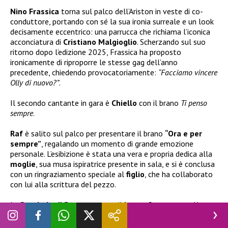
Nino Frassica
torna sul palco dell’Ariston in veste di co-
conduttore, portando con sé la sua ironia surreale e un look
decisamente eccentrico: una parrucca che richiama l’iconica
acconciatura di
Cristiano Malgioglio
. Scherzando sul suo
ritorno dopo l’edizione 2025, Frassica ha proposto
ironicamente di riproporre le stesse gag dell’anno
precedente, chiedendo provocatoriamente:
“Facciamo vincere
Olly di nuovo?”
.
Il secondo cantante in gara è
Chiello
con il brano
Ti penso
sempre
.
Raf
è salito sul palco per presentare il brano
“Ora e per
sempre”
, regalando un momento di grande emozione
personale. L’esibizione è stata una vera e propria dedica alla
moglie
, sua musa ispiratrice presente in sala, e si è conclusa
con un ringraziamento speciale al
figlio
, che ha collaborato
con lui alla scrittura del pezzo.
Le
Bambole di Pezza
cantano il
brano
Resta con me
. Una
delle componenti della band aveva dichiarato che, se
fossero state prese al Festival di Sanremo, si sarebbe