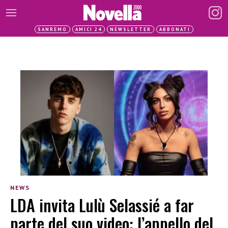
SANREMO
AMICI 24
NEWSLETTER
ABBONATI
NEWS
LDA invita Lulù Selassié a far
parte del suo video: l’appello del