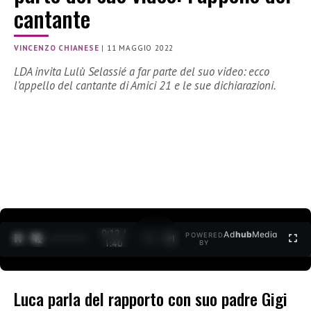
cantante
VINCENZO CHIANESE
|
11 MAGGIO 2022
LDA invita Lulù Selassié a far parte del suo video: ecco
l’appello del cantante di Amici 21 e le sue dichiarazioni.
0:12 /
Ad
hub
Media
POWERED
1
/
2
1:40
BY
Luca parla del rapporto con suo padre Gigi