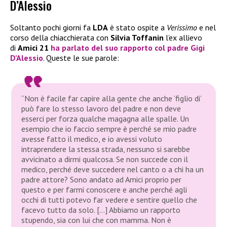
D’Alessio
Soltanto pochi giorni fa
LDA
è stato ospite a
Verissimo
e nel
corso della chiacchierata con
Silvia Toffanin
l’ex allievo
di
Amici 21
ha parlato del suo rapporto col padre
Gigi
D’Alessio
. Queste le sue parole:
“Non è facile far capire alla gente che anche ‘figlio di’
può fare lo stesso lavoro del padre e non deve
esserci per forza qualche magagna alle spalle. Un
esempio che io faccio sempre è perché se mio padre
avesse fatto il medico, e io avessi voluto
intraprendere la stessa strada, nessuno si sarebbe
avvicinato a dirmi qualcosa. Se non succede con il
medico, perché deve succedere nel canto o a chi ha un
padre attore? Sono andato ad Amici proprio per
questo e per farmi conoscere e anche perché agli
occhi di tutti potevo far vedere e sentire quello che
facevo tutto da solo. […] Abbiamo un rapporto
stupendo, sia con lui che con mamma. Non è