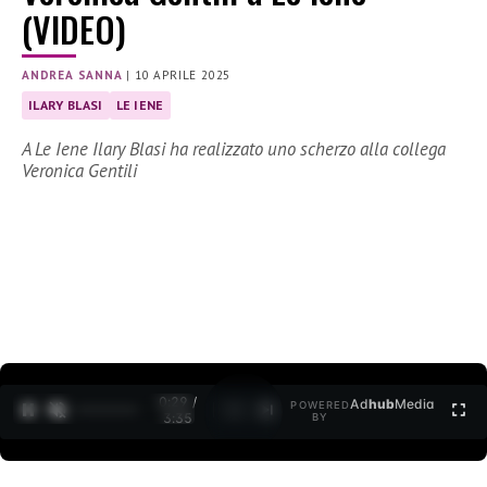
(VIDEO)
ANDREA SANNA
|
10 APRILE 2025
ILARY BLASI
LE IENE
A Le Iene Ilary Blasi ha realizzato uno scherzo alla collega
Veronica Gentili
0:30 /
Ad
hub
Media
POWERED
1
/
2
3:35
BY