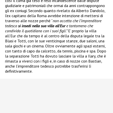
così il clima già teso e reso incandescente dalle dispute
giudiziarie e patrimoniali che ormai da anni contrappongono
gli ex coniugi. Secondo quanto rivelato da Alberto Dandolo,
l’ex capitano della Roma avrebbe intenzione di mettersi di
traverso alle nozze perché “
non accetta che l’imprenditore
tedesco
si insedi nella sua villa all’Eur
e tantomeno che
condivida il quotidiano con i suoi figli.”
E’ proprio la villa
all’Eur che da tempo è al centro della disputa legale tra la
Blasi e Totti, con le sue venticinque stanze, due saloni, una
sala giochi e un cinema. Oltre ovviamente agli spazi esterni,
con tanto di capo da calcetto, da tennis, piscina e spa. Dopo
la separazione Totti ha dovuto lasciare la villa a Ilary, che è
rimasta a viverci con i figli e, in caso di nozze con Bastian,
anche l’imprenditore tedesco potrebbe trasferirsi lì
definitivamente.