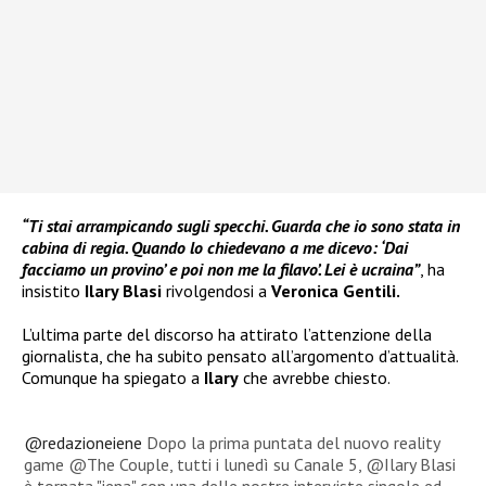
“Ti stai arrampicando sugli specchi. Guarda che io sono stata in
cabina di regia. Quando lo chiedevano a me dicevo: ‘Dai
facciamo un provino’ e poi non me la filavo’. Lei è ucraina”
, ha
insistito
Ilary Blasi
rivolgendosi a
Veronica Gentili.
L’ultima parte del discorso ha attirato l’attenzione della
giornalista, che ha subito pensato all’argomento d’attualità.
Comunque ha spiegato a
Ilary
che avrebbe chiesto.
@redazioneiene
Dopo la prima puntata del nuovo reality
game @The Couple, tutti i lunedì su Canale 5, @Ilary Blasi
è tornata "iena" con una delle nostre interviste singole ed