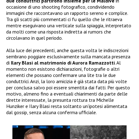
due conduttrici partirono insieme per le Maldive
in
occasione di uno shooting fotografico, condividendo
immagini che raccontavano un rapporto sereno e complice.
Tra gli scatti più commentati ci fu quello che le ritraeva
mentre eseguivano una verticale sulla spiaggia, interpretato
da molti come una risposta indiretta ai rumors che
circolavano in quel periodo.
Alla luce dei precedenti, anche questa volta le indiscrezioni
sembrano poggiare esclusivamente sulla mancata presenza
di
Ilary Blasi al matrimonio di Aurora Ramazzotti
. Al
momento non esistono dichiarazioni, fotografie o altri
elementi che possano confermare una lite tra le due
conduttrici. Anzi, la loro amicizia è già stata data più volte
per conclusa salvo poi essere smentita dai fatti. Per questo
motivo, almeno fino a eventuali chiarimenti da parte delle
dirette interessate, la presunta rottura tra Michelle
Hunziker e Ilary Blasi resta soltanto un’ipotesi alimentata
dal gossip, senza alcuna conferma ufficiale.