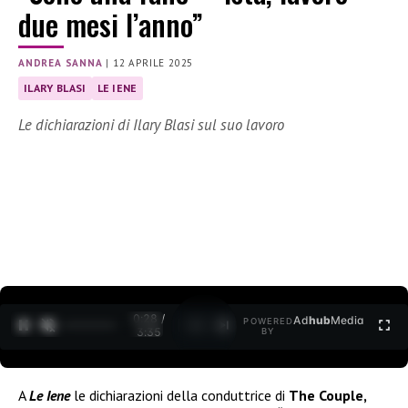
due mesi l’anno”
ANDREA SANNA
|
12 APRILE 2025
ILARY BLASI
LE IENE
Le dichiarazioni di Ilary Blasi sul suo lavoro
0:30 /
Ad
hub
Media
POWERED
1
/
2
3:35
BY
A
Le Iene
le dichiarazioni della conduttrice di
The Couple,