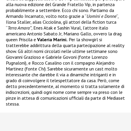
alla nuova edizione del Grande Fratello Vip, in partenza
probabilmente a settembre. Ecco chi sono. Partiamo da
Armando Incarnato, volto noto grazie a “
Uomini e Donne
“,
Ilona Staller, alias Cicciolina, gli attori della fiction turca
“
Terra Amara”
, Enes Atak e Sashin Vural, l’attore italo
americano Antonio Sabato Jr, Mariano Gallo, ovvero la drag
queen Priscila e
Valeria Marini.
Per la showgirl si
tratterebbe addirittura della quarta partecipazione al reality
show. Gli altri nomi circolati nelle ultime settimane sono
Giovanni Grazioso e Gabriele Govoni (fonte Lorenzo
Pugnaloni), e Rocco Casalino con il compagno Alejandro
Martinez (fonte
Chi
). Sarebbe sicuramente un cast molto
interessante che darebbe il via a dinamiche intriganti e in
grado di coinvolgere il telespettatore da casa. Però, come
detto precedentemente, al momento si tratta solamente di
indiscrezioni, quindi ogni nome come sempre va preso con le
pinze in attesa di comunicazioni ufficiali da parte di Mediaset
stessa.