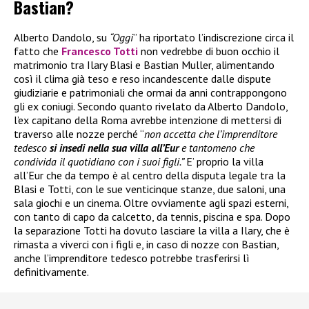
Bastian?
Alberto Dandolo, su
“Oggi
” ha riportato l’indiscrezione circa il
fatto che
Francesco Totti
non vedrebbe di buon occhio il
matrimonio tra Ilary Blasi e Bastian Muller, alimentando
così il clima già teso e reso incandescente dalle dispute
giudiziarie e patrimoniali che ormai da anni contrappongono
gli ex coniugi. Secondo quanto rivelato da Alberto Dandolo,
l’ex capitano della Roma avrebbe intenzione di mettersi di
traverso alle nozze perché “
non accetta che l’imprenditore
tedesco
si insedi nella sua villa all’Eur
e tantomeno che
condivida il quotidiano con i suoi figli.”
E’ proprio la villa
all’Eur che da tempo è al centro della disputa legale tra la
Blasi e Totti, con le sue venticinque stanze, due saloni, una
sala giochi e un cinema. Oltre ovviamente agli spazi esterni,
con tanto di capo da calcetto, da tennis, piscina e spa. Dopo
la separazione Totti ha dovuto lasciare la villa a Ilary, che è
rimasta a viverci con i figli e, in caso di nozze con Bastian,
anche l’imprenditore tedesco potrebbe trasferirsi lì
definitivamente.