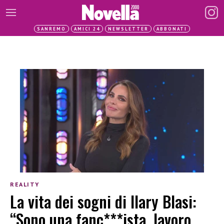
SANREMO
AMICI 24
NEWSLETTER
ABBONATI
REALITY
La vita dei sogni di Ilary Blasi:
“Sono una fanc***ista, lavoro