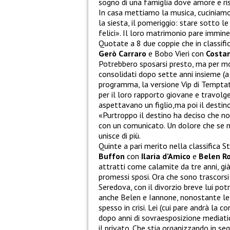
sogno di una famiglia dove amore e ris
In casa mettiamo la musica, cuciniamo,
la siesta, il pomeriggio: stare sotto l
felici». Il loro matrimonio pare immine
Quotate a 8 due coppie che in classifi
Gerò Carraro
e Bobo Vieri con
Costan
Potrebbero sposarsi presto, ma per mot
consolidati dopo sette anni insieme (
programma, la versione Vip di Temptati
per il loro rapporto giovane e travolg
aspettavano un figlio,ma poi il destino
«Purtroppo il destino ha deciso che n
con un comunicato. Un dolore che se n
unisce di più.
Quinte a pari merito nella classifica S
Buffon
con
Ilaria d’Amico
e
Belen R
attratti come calamite da tre anni, gi
promessi sposi. Ora che sono trascorsi
Seredova, con il divorzio breve lui pot
anche Belen e Iannone, nonostante le 
spesso in crisi. Lei (cui pare andrà la
dopo anni di sovraesposizione mediatica
il privato. Che stia organizzando in s