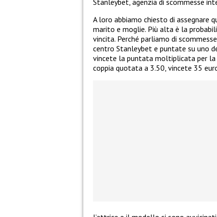
Stanleybet, agenzia di scommesse int
A loro abbiamo chiesto di assegnare q
marito e moglie. Più alta è la probabil
vincita. Perché parliamo di scommesse v
centro Stanleybet e puntate su uno dei
vincete la puntata moltiplicata per l
coppia quotata a 3.50, vincete 35 euro.
l’attrice e il modello si sono avvicinat