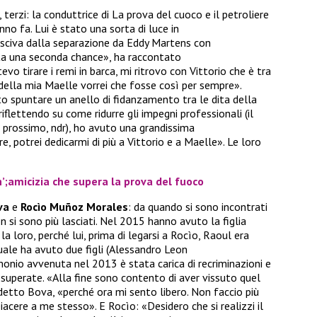
, terzi: la conduttrice di La prova del cuoco e il petroliere
nno fa. Lui è stato una sorta di luce in
 usciva dalla separazione da Eddy Martens con
ata una seconda chance», ha raccontato
otevo tirare i remi in barca, mi ritrovo con Vittorio che è tra
 della mia Maelle vorrei che fosse così per sempre».
o spuntare un anello di fidanzamento tra le dita della
iflettendo su come ridurre gli impegni professionali (il
 prossimo, ndr), ho avuto una grandissima
e, potrei dedicarmi di più a Vittorio e a Maelle». Le loro
’;amicizia che supera la prova del fuoco
va
e
Rocìo Muñoz Morales
: da quando si sono incontrati
n si sono più lasciati. Nel 2015 hanno avuto la figlia
la loro, perché lui, prima di legarsi a Rocìo, Raoul era
uale ha avuto due figli (Alessandro Leon
monio avvenuta nel 2013 è stata carica di recriminazioni e
superate. «Alla fine sono contento di aver vissuto quel
detto Bova, «perché ora mi sento libero. Non faccio più
piacere a me stesso». E Rocìo: «Desidero che si realizzi il