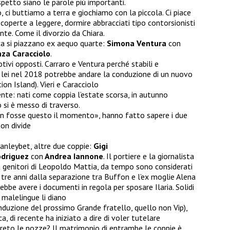
petto siano le parole più importanti.
 ci buttiamo a terra e giochiamo con la piccola. Ci piace
e coperte a leggere, dormire abbracciati tipo contorsionisti
nte. Come il divorzio da Chiara.
ca si piazzano ex aequo quarte:
Simona Ventura
con
za Caracciolo
.
ivi opposti. Carraro e Ventura perché stabili e
a lei nel 2018 potrebbe andare la conduzione di un nuovo
on Island). Vieri e Caracciolo
ente: nati come coppia l’estate scorsa, in autunno
 si è messo di traverso.
on fosse questo il momento», hanno fatto sapere i due
on divide
tanleybet, altre due coppie:
Gigi
odriguez
con
Andrea Iannone
. Il portiere e la giornalista
à genitori di Leopoldo Mattia, da tempo sono considerati
 tre anni dalla separazione tra Buffon e l’ex moglie Alena
rebbe avere i documenti in regola per sposare Ilaria. Solidi
malelingue li diano
 conduzione del prossimo Grande fratello, quello non Vip),
, di recente ha iniziato a dire di voler tutelare
egreto le nozze? Il matrimonio di entrambe le coppie è