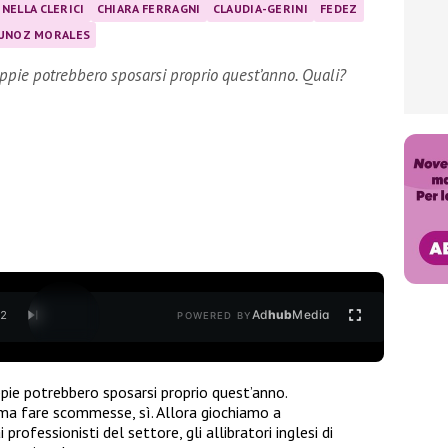
NELLA CLERICI
CHIARA FERRAGNI
CLAUDIA-GERINI
FEDEZ
UNOZ MORALES
oppie potrebbero sposarsi proprio quest’anno. Quali?
Ad
hub
Media
/
2
POWERED BY
ppie potrebbero sposarsi proprio quest’anno.
 ma fare scommesse, sì. Allora giochiamo a
rofessionisti del settore, gli allibratori inglesi di