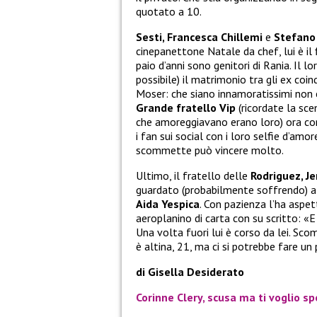
quotato a 10.
Sesti, Francesca Chillemi
e
Stefano
cinepanettone Natale da chef, lui è il f
paio d’anni sono genitori di Rania. Il 
possibile) il matrimonio tra gli ex coin
Moser: che siano innamoratissimi non c
Grande fratello Vip
(ricordate la sce
che amoreggiavano erano loro) ora c
i fan sui social con i loro selfie d’am
scommette può vincere molto.
Ultimo, il fratello delle
Rodriguez, J
guardato (probabilmente soffrendo) al
Aida Yespica
. Con pazienza l’ha aspet
aeroplanino di carta con su scritto: «E
Una volta fuori lui è corso da lei. Sc
è altina, 21, ma ci si potrebbe fare un
di Gisella Desiderato
Corinne Clery, scusa ma ti voglio s