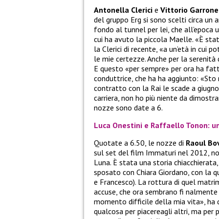
Antonella Clerici
e
Vittorio Garrone
del gruppo Erg si sono scelti circa un a
fondo al tunnel per lei, che all’epoca
cui ha avuto la piccola Maelle. «È st
la Clerici di recente, «a un’età in cui p
le mie certezze. Anche per la serenità
E questo «per sempre» per ora ha fatt
conduttrice, che ha ha aggiunto: «Sto r
contratto con la Rai le scade a giugno
carriera, non ho più niente da dimostrar
nozze sono date a 6.
Luca Onestini e Raffaello Tonon: un
Quotate a 6.50, le nozze di
Raoul Bo
sul set del film Immaturi nel 2012, no
Luna. È stata una storia chiacchierata, 
sposato con Chiara Giordano, con la q
e Francesco). La rottura di quel matri
accuse, che ora sembrano fi nalmente 
momento difficile della mia vita», ha 
qualcosa per piacereagli altri, ma per 