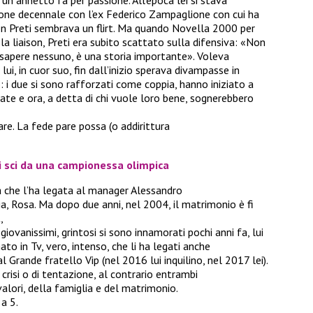
zione decennale con l’ex Federico Zampaglione con cui ha
 con Preti sembrava un flirt. Ma quando Novella 2000 per
a liaison, Preti era subito scattato sulla difensiva: «Non
 sapere nessuno, è una storia importante». Voleva
ui, in cuor suo, fin dall’inizio sperava divampasse in
: i due si sono rafforzati come coppia, hanno iniziato a
tate e ora, a detta di chi vuole loro bene, sognerebbero
are. La fede pare possa (o addirittura
di sci da una campionessa olimpica
a che l’ha legata al manager Alessandro
lia, Rosa. Ma dopo due anni, nel 2004, il matrimonio è fi
,
 giovanissimi, grintosi si sono innamorati pochi anni fa, lui
ato in Tv, vero, intenso, che li ha legati anche
 Grande fratello Vip (nel 2016 lui inquilino, nel 2017 lei).
crisi o di tentazione, al contrario entrambi
alori, della famiglia e del matrimonio.
a 5.