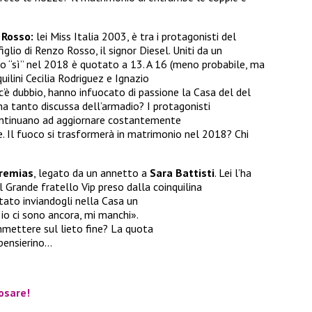
 Rosso:
lei Miss Italia 2003, è tra i protagonisti del
iglio di Renzo Rosso, il signor Diesel. Uniti da un
loro “sì” nel 2018 è quotato a 13. A 16 (meno probabile, ma
quilini Cecilia Rodriguez e Ignazio
’è dubbio, hanno infuocato di passione la Casa del del
na tanto discussa dell’armadio? I protagonisti
ontinuano ad aggiornare costantemente
ore. Il fuoco si trasformerà in matrimonio nel 2018? Chi
eremias
, legato da un annetto a
Sara Battisti
. Lei l’ha
 Grande fratello Vip preso dalla coinquilina
tato inviandogli nella Casa un
 io ci sono ancora, mi manchi».
ommettere sul lieto fine? La quota
 pensierino…
posare!