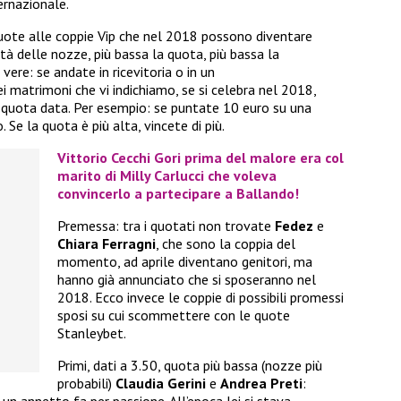
ernazionale.
uote alle coppie Vip che nel 2018 possono diventare
ità delle nozze, più bassa la quota, più bassa la
ere: se andate in ricevitoria o in un
 matrimoni che vi indichiamo, se si celebra nel 2018,
a quota data. Per esempio: se puntate 10 euro su una
 Se la quota è più alta, vincete di più.
Vittorio Cecchi Gori prima del malore era col
marito di Milly Carlucci che voleva
convincerlo a partecipare a Ballando!
Premessa: tra i quotati non trovate
Fedez
e
Chiara Ferragni
, che sono la coppia del
momento, ad aprile diventano genitori, ma
hanno già annunciato che si sposeranno nel
2018. Ecco invece le coppie di possibili promessi
sposi su cui scommettere con le quote
Stanleybet.
Primi, dati a 3.50, quota più bassa (nozze più
probabili)
Claudia Gerini
e
Andrea Preti
:
i un annetto fa per passione. All’epoca lei si stava