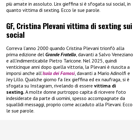
più amate in assoluto. L’ex gieffina si è sfogata sui social, in
quanto vittima di sexting. Ecco le sue parole.
GF, Cristina Plevani vittima di sexting sui
social
Correva l’anno 2000 quando Cristina Plevani trionfò alla
prima edizione del
Grande Fratello
, davanti a Salvo Veneziano
e all’indimenticabile Pietro Taricone. Nel 2025, quindi
venticinque anni dopo quella vittoria, la Plevani è riuscita a
imporsi anche all’
Isola dei Famosi
, davanti a Mario Adinolfi e
Jey Lillo. Qualche giorno fa l’ex gieffina ed ex naufraga, si è
sfogata su Instagram, rivelando di essere
vittima di
sexting.
A molte donne purtroppo capita di ricevere foto
indesiderate da parte di uomini, spesso accompagnate da
squallidi messaggi, proprio come accaduto alla Plevani. Ecco
le sue parole.