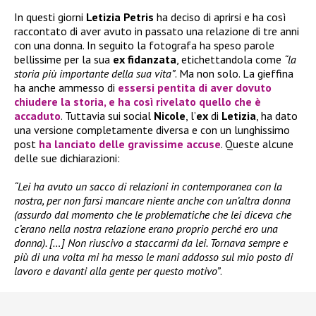
In questi giorni
Letizia Petris
ha deciso di aprirsi e ha così
raccontato di aver avuto in passato una relazione di tre anni
con una donna. In seguito la fotografa ha speso parole
bellissime per la sua
ex fidanzata
, etichettandola come
“la
storia più importante della sua vita”
. Ma non solo. La gieffina
ha anche ammesso di
essersi pentita di aver dovuto
chiudere la storia, e ha così rivelato quello che è
accaduto
. Tuttavia sui social
Nicole
, l’
ex
di
Letizia
, ha dato
una versione completamente diversa e con un lunghissimo
post
ha lanciato delle gravissime accuse
. Queste alcune
delle sue dichiarazioni:
“Lei ha avuto un sacco di relazioni in contemporanea con la
nostra, per non farsi mancare niente anche con un’altra donna
(assurdo dal momento che le problematiche che lei diceva che
c’erano nella nostra relazione erano proprio perché ero una
donna). […] Non riuscivo a staccarmi da lei. Tornava sempre e
più di una volta mi ha messo le mani addosso sul mio posto di
lavoro e davanti alla gente per questo motivo”
.