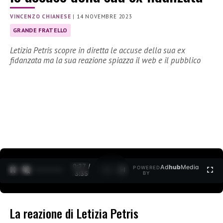
VINCENZO CHIANESE
|
14 NOVEMBRE 2023
GRANDE FRATELLO
Letizia Petris scopre in diretta le accuse della sua ex
fidanzata ma la sua reazione spiazza il web e il pubblico
0:28 /
Ad
hub
Media
POWERED
1
/
2
3:35
BY
La reazione di Letizia Petris