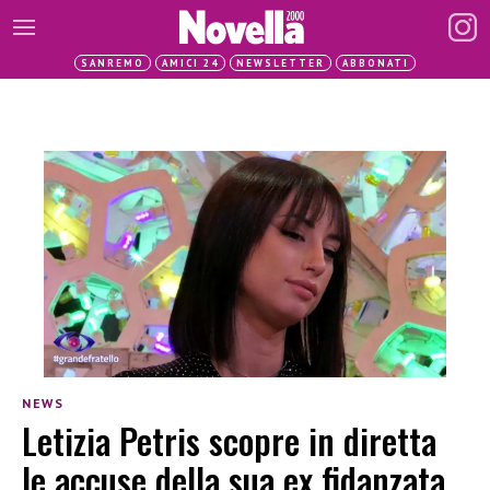
SANREMO
AMICI 24
NEWSLETTER
ABBONATI
NEWS
Letizia Petris scopre in diretta
le accuse della sua ex fidanzata