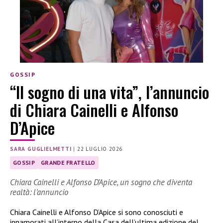
GOSSIP
“Il sogno di una vita”, l’annuncio
di Chiara Cainelli e Alfonso
D’Apice
SARA GUGLIELMETTI
|
22 LUGLIO 2026
GOSSIP
GRANDE FRATELLO
Chiara Cainelli e Alfonso D’Apice, un sogno che diventa
realtà: l’annuncio
Chiara Cainelli e Alfonso D’Apice si sono conosciuti e
innamorati all’interno della Casa dell’ultima edizione del