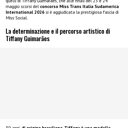
quelli di Tiffany Guimarães, che alle finali del 23 e 24
maggio scorsi del
concorso Miss Trans Italia Sudamerica
International 2026
si è aggiudicata la prestigiosa fascia di
Miss Social.
La determinazione e il percorso artistico di
Tiffany Guimarães
30 anni,
di origine brasiliana, Tiffany è una modella,