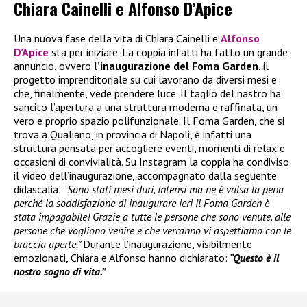
Chiara Cainelli e Alfonso D’Apice
Una nuova fase della vita di Chiara Cainelli e
Alfonso
D’Apice
sta per iniziare. La coppia infatti ha fatto un grande
annuncio, ovvero
l’inaugurazione del Foma Garden
, il
progetto imprenditoriale su cui lavorano da diversi mesi e
che, finalmente, vede prendere luce. Il taglio del nastro ha
sancito l’apertura a una struttura moderna e raffinata, un
vero e proprio spazio polifunzionale. Il Foma Garden, che si
trova a Qualiano, in provincia di Napoli, è infatti una
struttura pensata per accogliere eventi, momenti di relax e
occasioni di convivialità. Su Instagram la coppia ha condiviso
il video dell’inaugurazione, accompagnato dalla seguente
didascalia: “
Sono stati mesi duri, intensi ma ne è valsa la pena
perché la soddisfazione di inaugurare ieri il Foma Garden è
stata impagabile! Grazie a tutte le persone che sono venute, alle
persone che vogliono venire e che verranno vi aspettiamo con le
braccia aperte.”
Durante l’inaugurazione, visibilmente
emozionati, Chiara e Alfonso hanno dichiarato:
“Questo è il
nostro sogno di vita.”