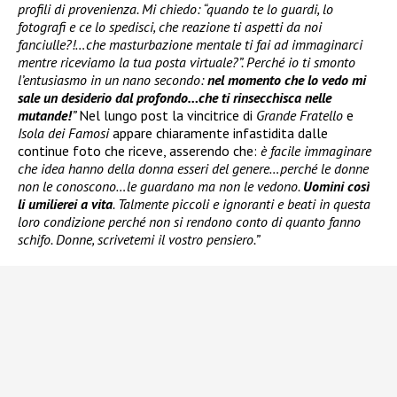
profili di provenienza. Mi chiedo: “quando te lo guardi, lo
fotografi e ce lo spedisci, che reazione ti aspetti da noi
fanciulle?!…che masturbazione mentale ti fai ad immaginarci
mentre riceviamo la tua posta virtuale?”. Perché io ti smonto
l’entusiasmo in un nano secondo:
nel momento che lo vedo mi
sale un desiderio dal profondo…che ti rinsecchisca nelle
mutande!
”
Nel lungo post la vincitrice di
Grande Fratello
e
Isola dei Famosi
appare chiaramente infastidita dalle
continue foto che riceve, asserendo che:
è facile immaginare
che idea hanno della donna esseri del genere…perché le donne
non le conoscono…le guardano ma non le vedono.
Uomini così
li umilierei a vita
. Talmente piccoli e ignoranti e beati in questa
loro condizione perché non si rendono conto di quanto fanno
schifo. Donne, scrivetemi il vostro pensiero.”